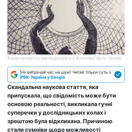
Фізика непомітно еволюціонувала у філософію (фото: Pexels)
Не витрачай час на шум! Читай тільки суть з
РБК-Україна у Google
Скандальна наукова стаття, яка
припускала, що свідомість може бути
основою реальності, викликала гучні
суперечки у дослідницьких колах і
зрештою була відкликана. Причиною
стали сумніви щодо можливості