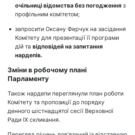
очільниці відомства без погодження
з
профільним комітетом;
запросити Оксану Ферчук на засідання
Комітету для презентації її програми
дій та
відповідей на запитання
нардепів.
Зміни в робочому плані
Парламенту
Також нардепи переглянули план роботи
Комітету та пропозиції до порядку
денного шістнадцятої сесії Верховної
Ради IX скликання.
Перегляд рішень пов'язаний із відставкою