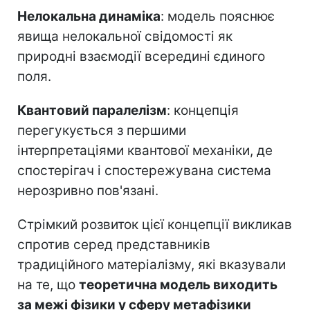
Нелокальна динаміка
: модель пояснює
явища нелокальної свідомості як
природні взаємодії всередині єдиного
поля.
Квантовий паралелізм
: концепція
перегукується з першими
інтерпретаціями квантової механіки, де
спостерігач і спостережувана система
нерозривно пов'язані.
Стрімкий розвиток цієї концепції викликав
спротив серед представників
традиційного матеріалізму, які вказували
на те, що
теоретична модель виходить
за межі фізики у сферу метафізики