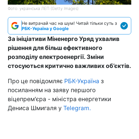
Фото: українська ЛЕП (Getty Images)
Не витрачай час на шум! Читай тільки суть з
РБК-Україна у Google
За ініціативи Міненерго Уряд ухвалив
рішення для більш ефективного
розподілу електроенергії. Зміни
стосуються критично важливих об’єктів.
Про це повідомляє
РБК-Україна
з
посиланням на заяву першого
віцепрем'єра - міністра енергетики
Дениса Шмигаля у
Telegram.