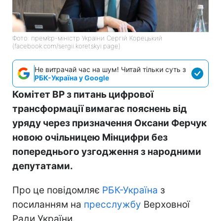
Фото: прем’єр-міністр України Сергій Корецький
(facebook.com/sergii.koretskyi.page)
Не витрачай час на шум! Читай тільки суть з
РБК-Україна у Google
Комітет ВР з питань цифрової
трансформації вимагає пояснень від
уряду через призначення Оксани Ферчук
новою очільницею Мінцифри без
попереднього узгодження з народними
депутатами.
Про це повідомляє
РБК-Україна
з
посиланням на
пресслужбу
Верховної
Ради України.