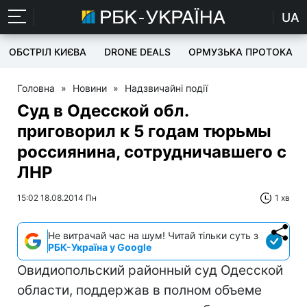
UA
ОБСТРІЛ КИЄВА
DRONE DEALS
ОРМУЗЬКА ПРОТОКА
Головна
»
Новини
»
Надзвичайні події
Суд в Одесской обл.
приговорил к 5 годам тюрьмы
россиянина, сотрудничавшего с
ЛНР
15:02 18.08.2014 Пн
1 хв
Не витрачай час на шум! Читай тільки суть з
РБК-Україна у Google
Овидиопольский районный суд Одесской
области, поддержав в полном объеме