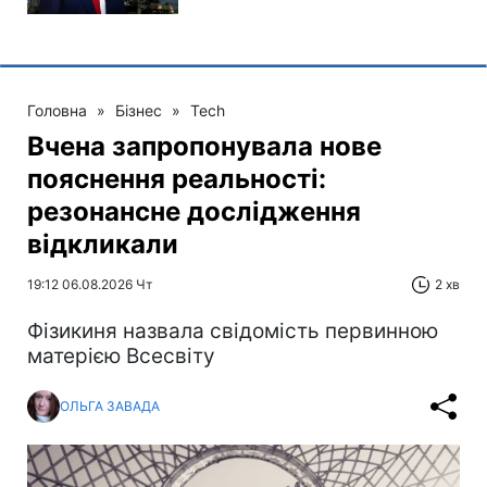
Головна
»
Бізнес
»
Tech
Вчена запропонувала нове
пояснення реальності:
резонансне дослідження
відкликали
19:12 06.08.2026 Чт
2 хв
Фізикиня назвала свідомість первинною
матерією Всесвіту
ОЛЬГА ЗАВАДА