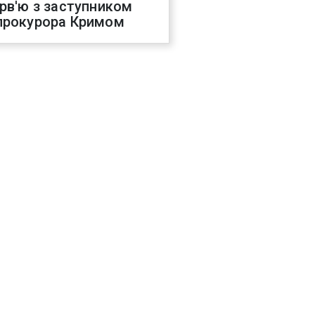
ерв'ю з заступником
прокурора Кримом