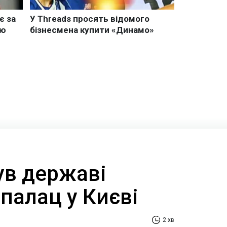
ув державі
палац у Києві
2 хв