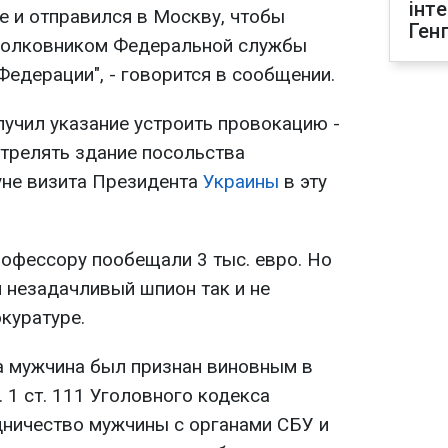
інт
е и отправился в Москву, чтобы
Ген
-полковником Федеральной службы
едерации", - говорится в сообщении.
лучил указание устроить провокацию -
трелять здание посольства
уне визита Президента
Украины
в эту
рофессору пообещали 3 тыс. евро. Но
 незадачливый шпион так и не
окуратуре.
а мужчина был признан виновным в
. 1 ст. 111 Уголовного кодекса
дничество мужчины с органами СБУ и