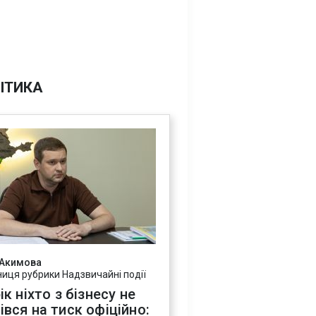
ІТИКА
 Акимова
ниця рубрики Надзвичайні події
ік ніхто з бізнесу не
івся на тиск офіційно: