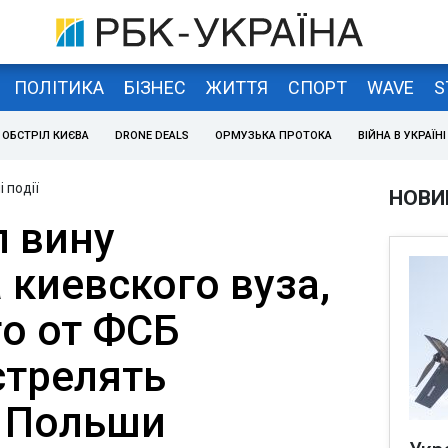
ПОЛІТИКА
БІЗНЕС
ЖИТТЯ
СПОРТ
WAVE
S
ОБСТРІЛ КИЄВА
DRONE DEALS
ОРМУЗЬКА ПРОТОКА
ВІЙНА В УКРАЇНІ
 події
НОВИ
л вину
 киевского вуза,
о от ФСБ
стрелять
 Польши