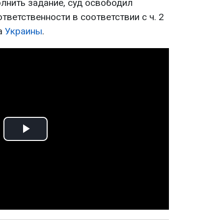
олнить задание, суд освободил
тветственности в соответствии с ч. 2
са
Украины
.
Play
Video