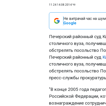
11:24 14.08.2014 Чт
Не витрачай час на шум!
Google
Печерский районный суд К
столичного вуза, получив
обстрелять посольство По
Печерский районный суд
К
столичного вуза, получив
обстрелять посольство По
пресс-службы прокуратур
"В конце 2005 года педаг
Российской Федерации, к
вознаграждение сотруднич