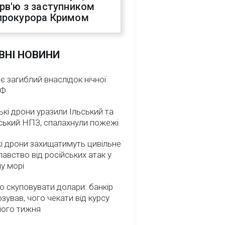
ерв'ю з заступником
прокурора Кримом
ВНІ НОВИНИ
 є загиблий внаслідок нічної
РФ
ькі дрони уразили Ільський та
ський НПЗ, спалахнули пожежі
і дрони захищатимуть цивільне
авство від російських атак у
у морі
о скуповувати долари: банкір
зував, чого чекати від курсу
ного тижня