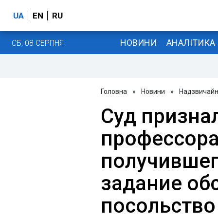
UA
EN
RU
НОВИНИ
АНАЛІТИКА
СБ, 08 СЕРПНЯ
Головна
»
Новини
»
Надзвичайні
Суд призна
профессора
получившег
задание об
посольство