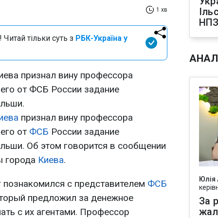
Укр
Іль
1 хв
НПЗ
 Читай тільки суть з
РБК-Україна у
АНАЛ
иева признал вину профессора
шего от ФСБ России задание
льши.
иева
признал вину профессора
шего от
ФСБ
России задание
льши. Об этом говорится в сообщении
ы города
Киева
.
Юлія
ог познакомился с представителем
ФСБ
керів
оторый предложил за денежное
За р
жал
ать с их агентами. Профессор