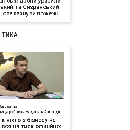
аїнські дрони уразили
ський та Сизранський
, спалахнули пожежі
ІТИКА
 Акимова
ниця рубрики Надзвичайні події
ік ніхто з бізнесу не
івся на тиск офіційно: