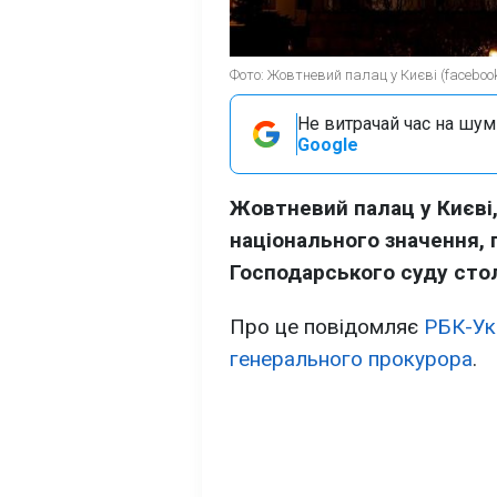
Фото: Жовтневий палац у Києві (faceboo
Не витрачай час на шум!
Google
Жовтневий палац у Києві,
національного значення, 
Господарського суду стол
Про це повідомляє
РБК-Ук
генерального прокурора
.