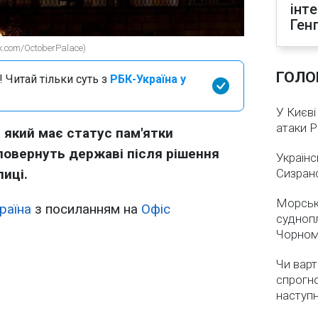
інт
Ген
k.com/OctoberPalace)
ГОЛО
 Читай тільки суть з
РБК-Україна у
У Києві
атаки 
 який має статус пам'ятки
повернуть державі після рішення
Українс
иці.
Сизран
Морськ
раїна
з посиланням на
Офіс
суднопл
Чорном
Чи варт
спрогно
наступ