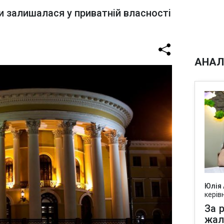
и залишалася у приватній власності
АНАЛ
Юлія
керів
За р
жал