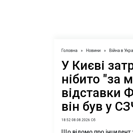
Головна
»
Новини
»
Війна в Укра
У Києві зат
нібито "за 
відставки 
він був у С
18:52 08.08.2026 Сб
Що відомо про інцидент 