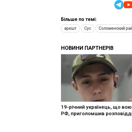
Більше по темі:
арешт
Сус
Соломенский ра