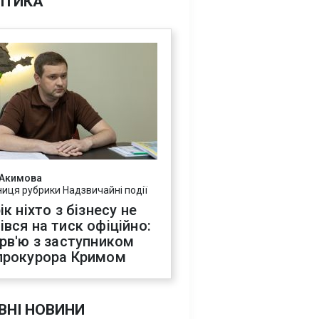
ІТИКА
 Акимова
ниця рубрики Надзвичайні події
ік ніхто з бізнесу не
івся на тиск офіційно:
ерв'ю з заступником
прокурора Кримом
ВНІ НОВИНИ