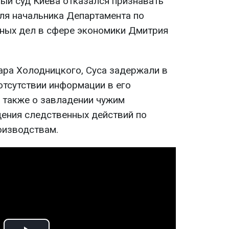
ый суд Киева отказался признавать
ля начальника Департамента по
ных дел в сфере экономики Дмитрия
ра Холодницкого, Суса задержали в
отсутствии информации в его
а также о завладении чужим
ения следственных действий по
оизводствам.