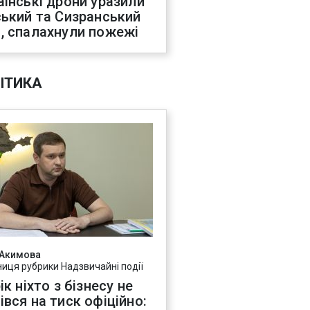
аїнські дрони уразили
ський та Сизранський
, спалахнули пожежі
ІТИКА
 Акимова
ниця рубрики Надзвичайні події
ік ніхто з бізнесу не
івся на тиск офіційно: