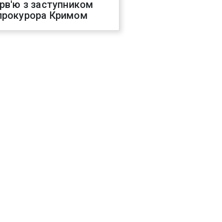
ерв'ю з заступником
прокурора Кримом