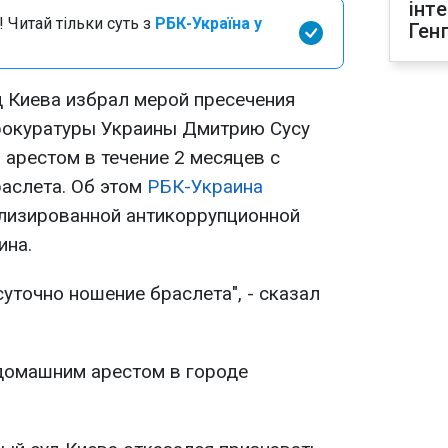
інт
 Читай тільки суть з
РБК-Україна у
Ген
 Киева избрал мерой пресечения
рокуратуры Украины Дмитрию Сусу
арестом в течение 2 месяцев с
аслета. Об этом
РБК-Украина
лизированной антикоррупционной
ина.
уточно ношение браслета", - сказал
 домашним арестом в городе