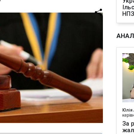
Укр
Іль
НПЗ
АНАЛ
Юлія
керів
За р
жал