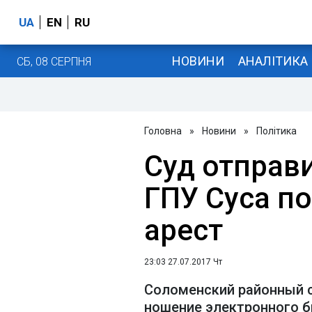
UA
EN
RU
НОВИНИ
АНАЛІТИКА
СБ, 08 СЕРПНЯ
Головна
»
Новини
»
Політика
Суд отправ
ГПУ Суса п
арест
23:03 27.07.2017 Чт
Соломенский районный 
ношение электронного б