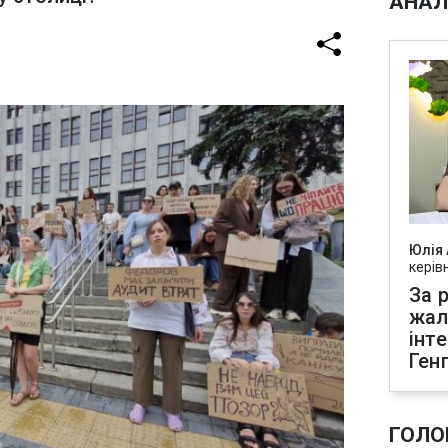
АНАЛ
Юлія
керів
За р
жал
інт
Ген
ГОЛО