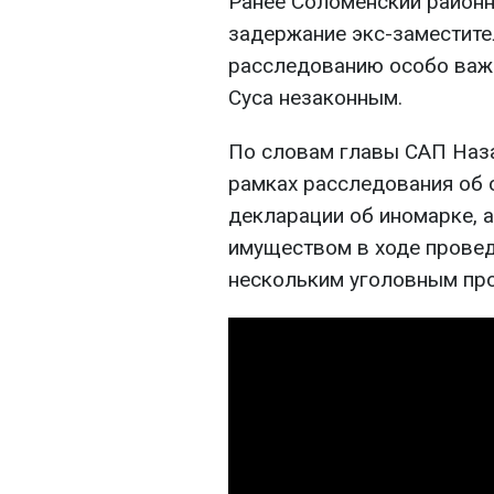
Ранее Соломенский районн
задержание экс-заместите
расследованию особо важ
Суса незаконным.
По словам главы САП Наза
рамках расследования об 
декларации об иномарке, 
имуществом в ходе провед
нескольким уголовным пр