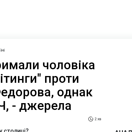
їні
римали чоловіка
мітинги" проти
Федорова, однак
ЗЧ, - джерела
2 хв
у столиці?