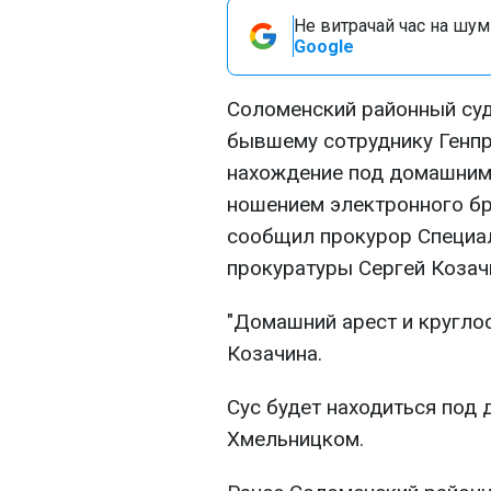
Не витрачай час на шум!
Google
Соломенский районный суд
бывшему сотруднику Генп
нахождение под домашним 
ношением электронного бр
сообщил прокурор Специа
прокуратуры Сергей Козач
"Домашний арест и круглос
Козачина.
Сус будет находиться под
Хмельницком.