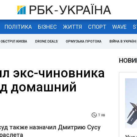
ПОЛІТИКА
БІЗНЕС
ЖИТТЯ
СПОРТ
WAVE
S
ОБСТРІЛ КИЄВА
DRONE DEALS
ОРМУЗЬКА ПРОТОКА
ВІЙНА В УКРАЇНІ
НОВИ
ил экс-чиновника
од домашний
1 хв
суд также назначил Дмитрию Сусу
раслета