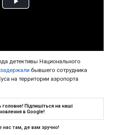
Play
Video
ода детективы Национального
задержали
бывшего сотрудника
уса на территории аэропорта
ь головне! Підпишіться на наші
новлення в Google!
 нас там, де вам зручно!