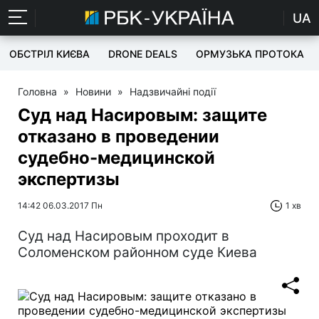
UA
ОБСТРІЛ КИЄВА
DRONE DEALS
ОРМУЗЬКА ПРОТОКА
Головна
»
Новини
»
Надзвичайні події
Суд над Насировым: защите
отказано в проведении
судебно-медицинской
экспертизы
14:42 06.03.2017 Пн
1 хв
Суд над Насировым проходит в
Соломенском районном суде Киева