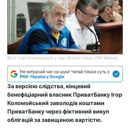
Фото: Ігор Коломойський у суді. (Віталій Носач, РБК-Україна)
Не витрачай час на шум! Читай тільки суть з
РБК-Україна у Google
За версією слідства, кінцевий
бенефіціарний власник ПриватБанку Ігор
Коломойський заволодів коштами
ПриватБанку через фіктивний викуп
облігацій за завищеною вартістю.