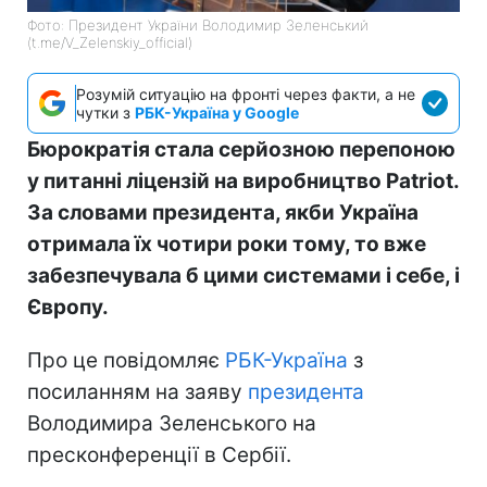
Фото: Президент України Володимир Зеленський
(t.me/V_Zelenskiy_official)
Розумій ситуацію на фронті через факти, а не
чутки з
РБК-Україна у Google
Бюрократія стала серйозною перепоною
у питанні ліцензій на виробництво Patriot.
За словами президента, якби Україна
отримала їх чотири роки тому, то вже
забезпечувала б цими системами і себе, і
Європу.
Про це повідомляє
РБК-Україна
з
посиланням на заяву
президента
Володимира Зеленського на
пресконференції в Сербії.