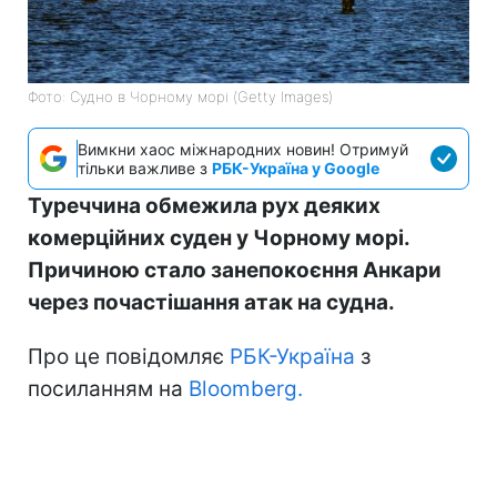
Фото: Судно в Чорному морі (Getty Images)
Вимкни хаос міжнародних новин! Отримуй
тільки важливе з
РБК-Україна у Google
Туреччина обмежила рух деяких
комерційних суден у Чорному морі.
Причиною стало занепокоєння Анкари
через почастішання атак на судна.
Про це повідомляє
РБК-Україна
з
посиланням на
Bloomberg.