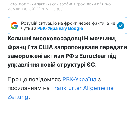
Фото: політики закликають зробити крок, доки є "вікно
можливостей" (Getty Images)
Розумій ситуацію на фронті через факти, а не
чутки з
РБК-Україна у Google
Колишні високопосадовці Німеччини,
Франції та США запропонували передати
заморожені активи РФ з Euroclear під
управління новій структурі ЄС.
Про це повідомляє
РБК-Україна
з
посиланням на
Frankfurter Allgemeine
Zeitung
.