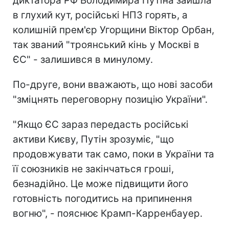
диктатора РФ Володимира Путіна зайшла
в глухий кут, російські НПЗ горять, а
колишній прем'єр Угорщини Віктор Орбан,
так званий "троянський кінь у Москві в
ЄС" - залишився в минулому.
По-друге, вони вважають, що нові засоби
"зміцнять переговорну позицію України".
"Якщо ЄС зараз передасть російські
активи Києву, Путін зрозуміє, "що
продовжувати так само, поки в України та
її союзників не закінчаться гроші,
безнадійно. Це може підвищити його
готовність погодитись на припинення
вогню", - пояснює Крамп-Карренбауер.