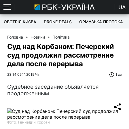
UA
ОБСТРІЛ КИЄВА
DRONE DEALS
ОРМУЗЬКА ПРОТОКА
Головна
»
Новини
»
Політика
Суд над Корбаном: Печерский
суд продолжил рассмотрение
дела после перерыва
23:14 05.11.2015 Чт
1 хв
Судебное заседание объявляется
продолженным
Фото: Геннадий Корбан