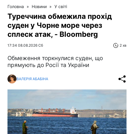
Головна
»
Новини
»
У світі
Туреччина обмежила прохід
суден у Чорне море через
сплеск атак, - Bloomberg
17:34 08.08.2026 Сб
2 хв
Обмеження торкнулися суден, що
прямують до Росії та України
ВАЛЕРІЯ АБАБІНА