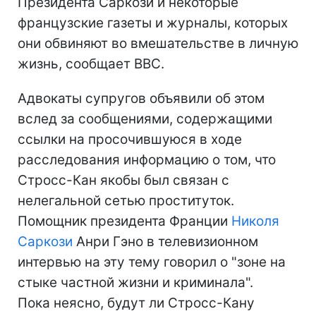
Президента Саркози и некоторые
французские газеты и журналы, которых
они обвиняют во вмешательстве в личную
жизнь, сообщает ВВС.
Адвокаты супругов объявили об этом
вслед за сообщениями, содержащими
ссылки на просочившуюся в ходе
расследования информацию о том, что
Стросс-Кан якобы был связан с
нелегальной сетью проституток.
Помощник президента Франции
Николя
Саркози
Анри Гэно в телевизионном
интервью на эту тему говорил о "зоне на
стыке частной жизни и криминала".
Пока неясно, будут ли Стросс-Кану