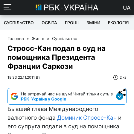
UA
СУСПІЛЬСТВО
ОСВІТА
ГРОШІ
ЗМІНИ
ЕКОЛОГІЯ
Головна
»
Життя
»
Суспільство
Стросс-Кан подал в суд на
помощника Президента
Франции Саркози
18:33 22.11.2011 Вт
2 хв
Не витрачай час на шум! Читай тільки суть з
РБК-Україна у Google
Бывший глава Международного
валютного фонда
Доминик Стросс-Кан
и
его супруга подали в суд на помощника