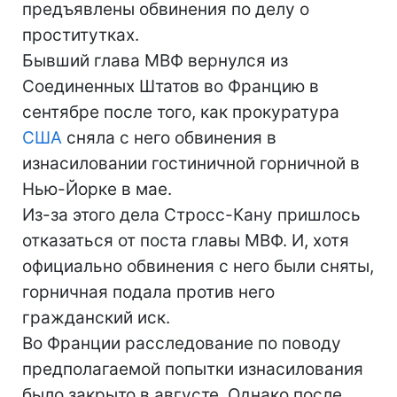
предъявлены обвинения по делу о
проститутках.
Бывший глава МВФ вернулся из
Соединенных Штатов во Францию в
сентябре после того, как прокуратура
США
сняла с него обвинения в
изнасиловании гостиничной горничной в
Нью-Йорке в мае.
Из-за этого дела Стросс-Кану пришлось
отказаться от поста главы МВФ. И, хотя
официально обвинения с него были сняты,
горничная подала против него
гражданский иск.
Во Франции расследование по поводу
предполагаемой попытки изнасилования
было закрыто в августе. Однако после