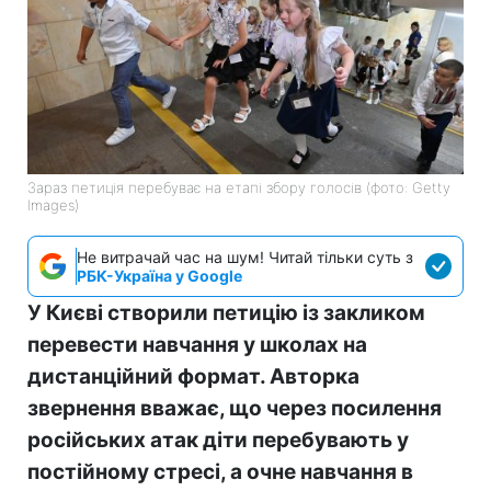
Зараз петиція перебуває на етапі збору голосів (фото: Getty
Images)
Не витрачай час на шум! Читай тільки суть з
РБК-Україна у Google
У Києві створили петицію із закликом
перевести навчання у школах на
дистанційний формат. Авторка
звернення вважає, що через посилення
російських атак діти перебувають у
постійному стресі, а очне навчання в