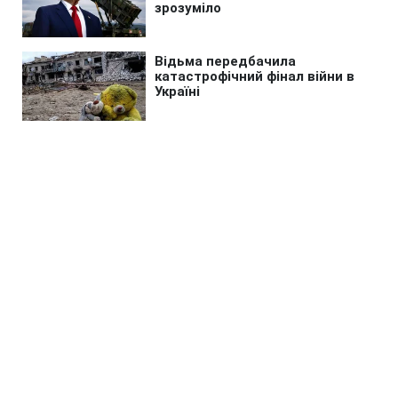
Головна
»
Життя
»
Суспільство
Радянське свідоцтво про
народження: чи потрібно міняти
його на нове в Україні
08:50 08.08.2026 Сб
2 хв
Українцям розповіли, як отримати новий
документ