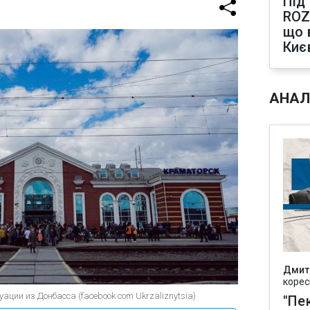
Під
ROZ
що 
Киє
АНАЛ
Дмит
корес
ции из Донбасса (facebook com Ukrzaliznytsia)
"Пек