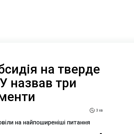
бсидія на тверде
У назвав три
менти
3 хв
овіли на найпоширеніші питання