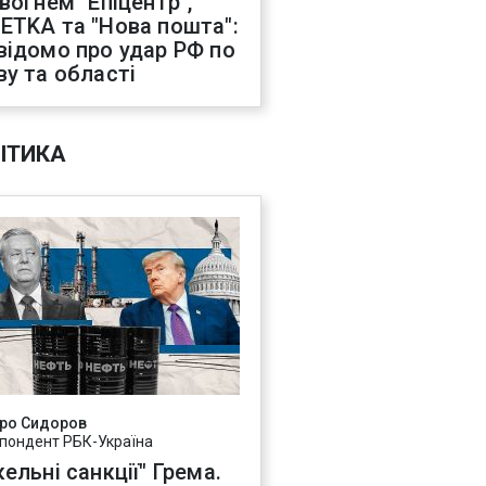
 вогнем "Епіцентр",
ETKA та "Нова пошта":
відомо про удар РФ по
ву та області
ІТИКА
ро Сидоров
пондент РБК-Україна
ельні санкції" Грема.