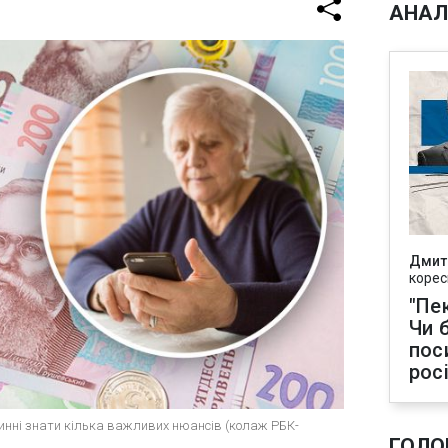
АНАЛ
Дмит
корес
"Пек
Чи 
пос
рос
овинні знати кілька важливих нюансів (колаж РБК-
ГОЛО