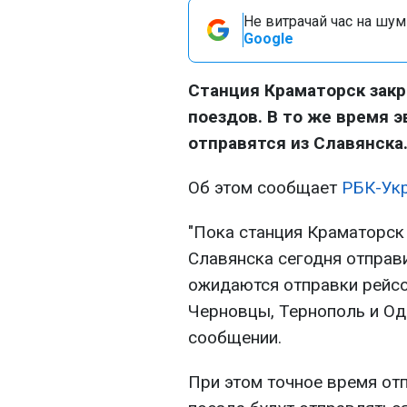
Не витрачай час на шум!
Google
Станция Краматорск закр
поездов. В то же время 
отправятся из Славянска
Об этом сообщает
РБК-Ук
"Пока станция Краматорск
Славянска сегодня отправ
ожидаются отправки рейсов
Черновцы, Тернополь и Оде
сообщении.
При этом точное время отп