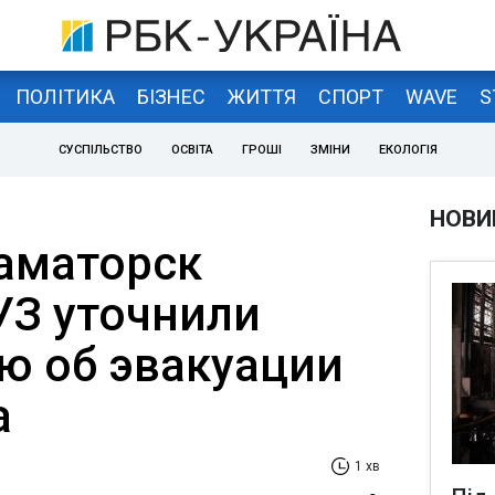
ПОЛІТИКА
БІЗНЕС
ЖИТТЯ
СПОРТ
WAVE
S
СУСПІЛЬСТВО
ОСВІТА
ГРОШІ
ЗМІНИ
ЕКОЛОГІЯ
НОВИ
аматорск
УЗ уточнили
 об эвакуации
а
1 хв