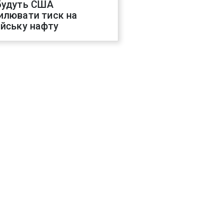
будуть США
илювати тиск на
ійську нафту