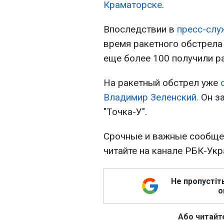
Краматорске
.
Впоследствии в
пресс-слу
время ракетного обстрела
еще более 100 получили р
На ракетный обстрел уже
о
Владимир Зеленский.
Он за
"Точка-У".
Срочные и важные сообщен
читайте на канале РБК-Ук
Не пропустіт
о
Або читайте