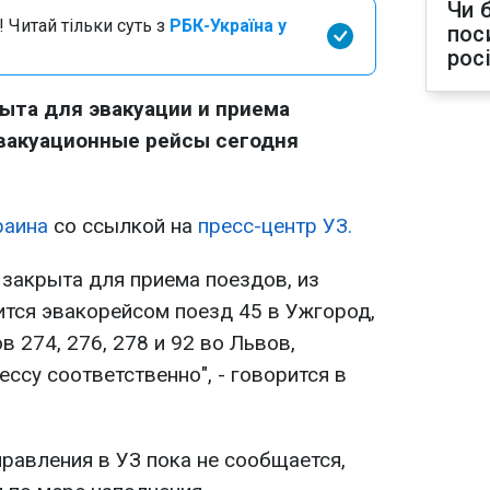
Чи 
 Читай тільки суть з
РБК-Україна у
пос
рос
ыта для эвакуации и приема
эвакуационные рейсы сегодня
.
раина
со ссылкой на
пресс-центр УЗ.
 закрыта для приема поездов, из
ится эвакорейсом поезд 45 в Ужгород,
 274, 276, 278 и 92 во Львов,
ссу соответственно", - говорится в
равления в УЗ пока не сообщается,