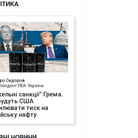
ІТИКА
ро Сидоров
пондент РБК-Україна
ельні санкції" Грема.
будуть США
илювати тиск на
ійську нафту
ВНІ НОВИНИ