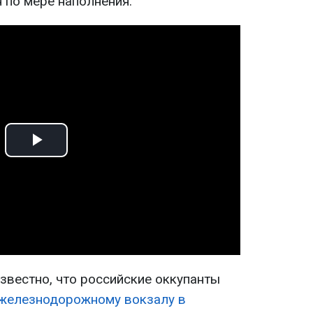
 по мере наполнения.
Play
Video
звестно, что российские оккупанты
 железнодорожному вокзалу в