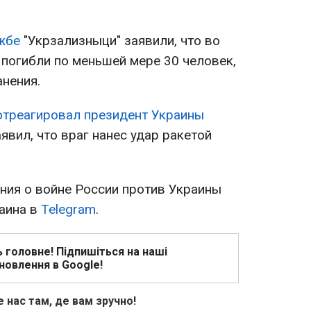
жбе
"Укрзализныци" заявили, что во
 погибли по меньшей мере 30 человек,
анения.
треагировал президент Украины
явил, что враг нанес удар ракетой
ия о войне России против Украины
раина в
Telegram
.
ь головне! Підпишіться на наші
новлення в Google!
 нас там, де вам зручно!