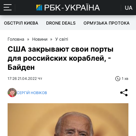
UA
ОБСТРІЛ КИЄВА
DRONE DEALS
ОРМУЗЬКА ПРОТОКА
Головна
»
Новини
»
У світі
США закрывают свои порты
для российских кораблей, -
Байден
17:26 21.04.2022 Чт
1 хв
СЕРГІЙ НОВІКОВ