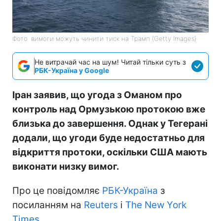
Фото: вимоги можуть чинити тиск на Трамп (Getty Images)
Не витрачай час на шум! Читай тільки суть з
РБК-Україна у Google
Іран заявив, що угода з Оманом про
контроль над Ормузькою протокою вже
близька до завершення. Однак у Тегерані
додали, що угоди буде недостатньо для
відкриття протоки, оскільки США мають
виконати низку вимог.
Про це повідомляє
РБК-Україна
з
посиланням на
Reuters
і
The New York
Times
.