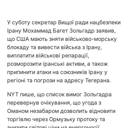
У суботу секретар Вищої ради нацбезпеки
Ірану Мохаммад Багет Зольгадр заявив,
що США мають зняти військово-морську
блокаду та вивести війська з Ірану,
виплатити військові репарації,
розморозити іранські активи, а також
припинити атаки на союзників Ірану у
регіоні та погрози на адресу Тегерана.
NYT пише, що список вимог Зольгадра
перевернув очікування, що угода з
Оманом незабаром дозволить відновити
торгівлю через Ормузьку протоку та
знизити світові ціни на енергоносії.