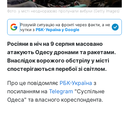
Фото: у місті неодноразово пролунали вибухи (Getty Images)
Розумій ситуацію на фронті через факти, а не
чутки з
РБК-Україна у Google
Росіяни в ніч на 9 серпня масовано
атакують Одесу дронами та ракетами.
Внаслідок ворожого обстрілу у місті
спостерігаються перебої зі світлом.
Про це повідомляє
РБК-Україна
з
посиланням на
Telegram
"Суспільне
Одеса" та власного кореспондента.