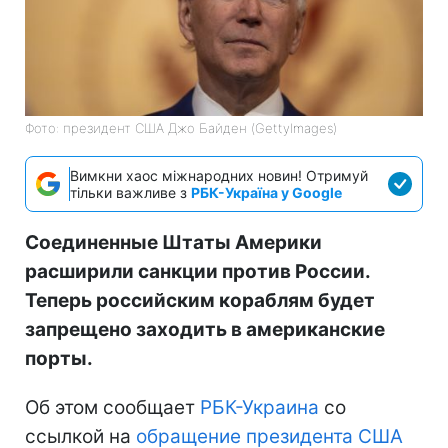
Фото: президент США Джо Байден (GettyImages)
Вимкни хаос міжнародних новин! Отримуй
тільки важливе з
РБК-Україна у Google
Соединенные Штаты Америки
расширили санкции против России.
Теперь российским кораблям будет
запрещено заходить в американские
порты.
Об этом сообщает
РБК-Украина
со
ссылкой на
обращение президента США