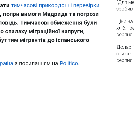
"Для ме
вати
тимчасові прикордонні перевірки
зробив 
ії, попри вимоги Мадрида та погрози
Ціни на
дповідь. Тимчасові обмеження були
хліб, г
о спалаху міграційної напруги,
серпня
буттям мігрантів до іспанського
Долар і
зниженн
серпня 
раїна
з посиланням на
Politico
.