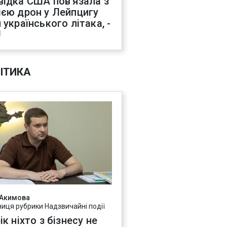
відка США пов'язала з
ією дрон у Лейпцигу
 українського літака, -
J
ІТИКА
 Акимова
ниця рубрики Надзвичайні події
ік ніхто з бізнесу не