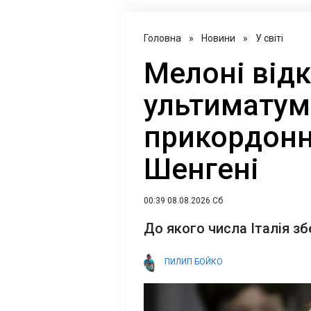
Головна
»
Новини
»
У світі
Мелоні від
ультиматум 
прикордонн
Шенгені
00:39 08.08.2026 Сб
До якого числа Італія з
ПИЛИП БОЙКО