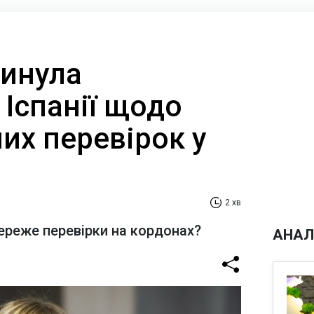
кинула
Іспанії щодо
их перевірок у
2 хв
береже перевірки на кордонах?
АНАЛ