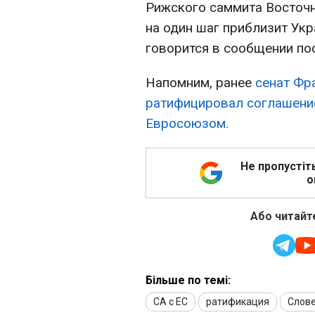
Рижского саммита Восточн
на один шаг приблизит Укр
говорится в сообщении по
Напомним, ранее
сенат Фр
ратифицировал соглашение
Евросоюзом.
Не пропустіт
о
Або читайте
Більше по темі:
СА с ЕС
ратификация
Слове