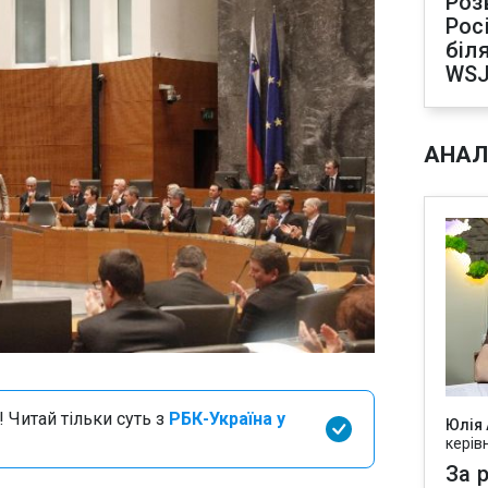
Роз
Рос
біля
WS
АНАЛ
 Читай тільки суть з
РБК-Україна у
Юлія
керів
За р