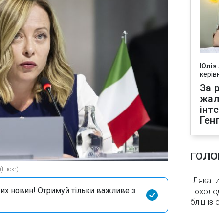
Юлія
керів
За р
жал
інт
Ген
ГОЛО
Flickr)
"Лякати
их новин! Отримуй тільки важливе з
похолод
бліц із