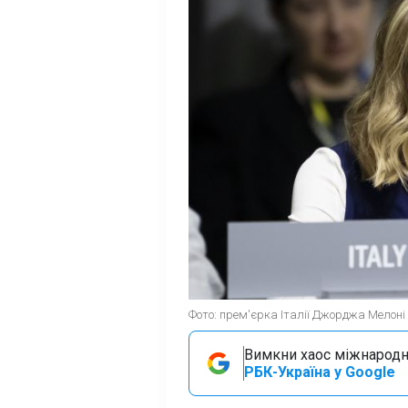
Фото: прем'єрка Італії Джорджа Мелоні (
Вимкни хаос міжнародн
РБК-Україна у Google