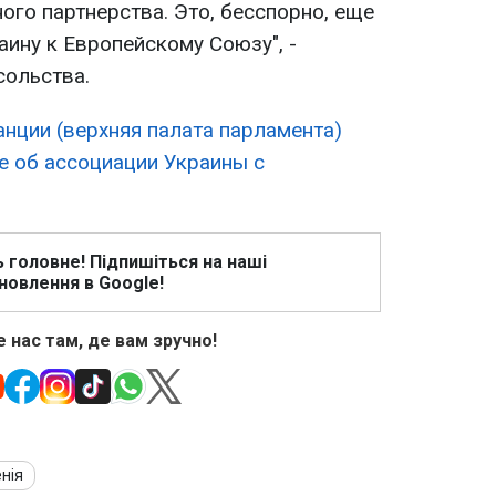
ого партнерства. Это, бесспорно, еще
аину к Европейскому Союзу", -
сольства.
анции (верхняя палата парламента)
 об ассоциации Украины с
ь головне! Підпишіться на наші
новлення в Google!
 нас там, де вам зручно!
нія