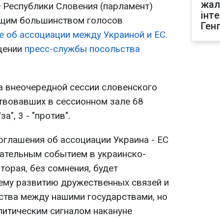
жал
 Республики Словения (парламент)
інт
ющим большинством голосов
Ген
е об ассоциации между Украиной и ЕС.
щении
пресс-службы посольства
а внеочередной сессии словенского
ствовавших в сессионном зале 68
а", 3 - "против".
оглашения об ассоциации Украина - ЕС
нательным событием в украинско-
торая, без сомнения, будет
ему развитию дружественных связей и
ства между нашими государствами, но
итическим сигналом накануне