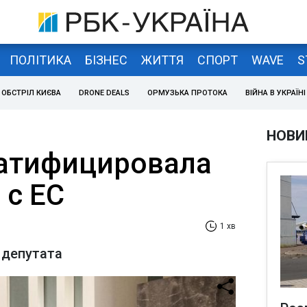
ПОЛІТИКА
БІЗНЕС
ЖИТТЯ
СПОРТ
WAVE
S
ОБСТРІЛ КИЄВА
DRONE DEALS
ОРМУЗЬКА ПРОТОКА
ВІЙНА В УКРАЇНІ
НОВИ
атифицировала
 с ЕС
1 хв
 депутата