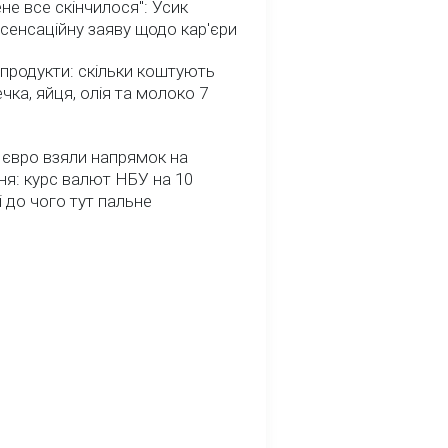
не все скінчилося": Усик
сенсаційну заяву щодо кар'єри
 продукти: скільки коштують
речка, яйця, олія та молоко 7
 євро взяли напрямок на
я: курс валют НБУ на 10
і до чого тут пальне