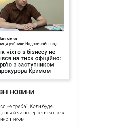
 Акимова
ниця рубрики Надзвичайні події
ік ніхто з бізнесу не
івся на тиск офіційно:
ерв'ю з заступником
прокурора Кримом
ВНІ НОВИНИ
ся не треба". Коли буде
ання й чи повернеться спека:
 синоптиком