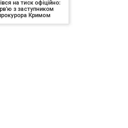
івся на тиск офіційно:
ерв'ю з заступником
прокурора Кримом