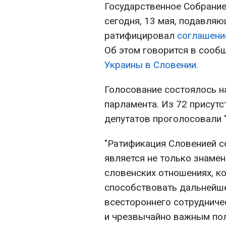
Государственное Собрание
сегодня, 13 мая, подавля
ратифицировал
соглашени
Об этом говорится в сооб
Украины в Словении.
Голосование состоялось н
парламента. Из 72 присут
депутатов проголосовали "з
"Ратификация Словенией с
является не только знаме
словенских отношениях, ко
способствовать дальнейш
всестороннего сотрудниче
и чрезвычайно важным пол