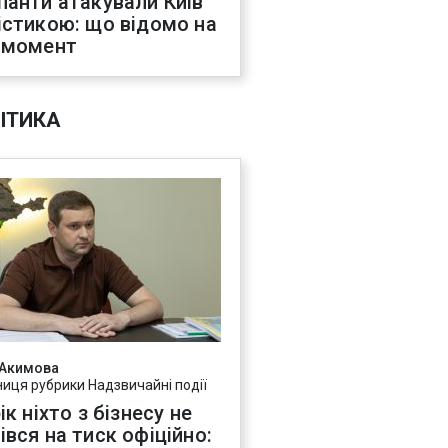
панти атакували Київ
істикою: що відомо на
 момент
ІТИКА
 Акимова
ниця рубрики Надзвичайні події
ік ніхто з бізнесу не
івся на тиск офіційно: