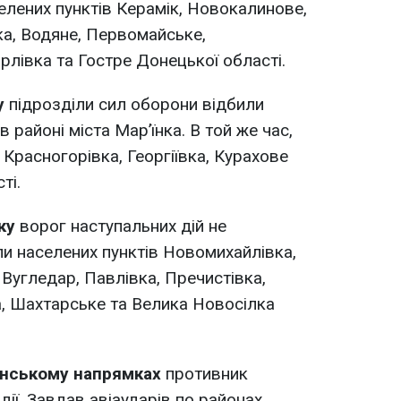
селених пунктів Керамік, Новокалинове,
ка, Водяне, Первомайське,
рлівка та Гостре Донецької області.
у
підрозділи сил оборони відбили
 районі міста Мар’їнка. В той же час,
Красногорівка, Георгіївка, Курахове
ті.
мку
ворог наступальних дій не
ли населених пунктів Новомихайлівка,
 Вугледар, Павлівка, Пречистівка,
, Шахтарське та Велика Новосілка
онському напрямках
противник
ії. Завдав авіаударів по районах