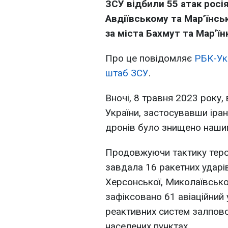
ЗСУ відбили 55 атак росі
Авдіївському та Мар’їнсь
за міста Бахмут та Мар’їн
Про це повідомляє
РБК-Ук
штаб ЗСУ
.
Вночі, 8 травня 2023 року,
України, застосувавши іран
дронів було знищено наши
Продовжуючи тактику терор
завдала 16 ракетних ударів
Херсонської, Миколаївської
зафіксовано 61 авіаційний 
реактивних систем залпово
населених пунктах.