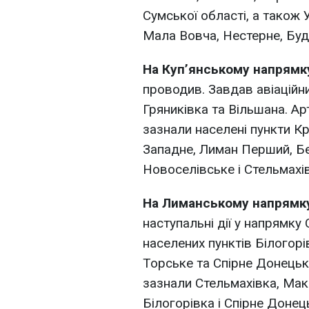
Сумської області, а також 
Мала Вовча, Нестерне, Буд
На Куп’янському напрямк
проводив. Завдав авіаційни
Гряниківка та Вільшана. Ар
зазнали населені пункти К
Западне, Лиман Перший, Бе
Новоселівське і Стельмахів
На Лиманському напрямк
наступальні дії у напрямку
населених пунктів Білогорі
Торське та Спірне Донецько
зазнали Стельмахівка, Макі
Білогорівка і Спірне Донець