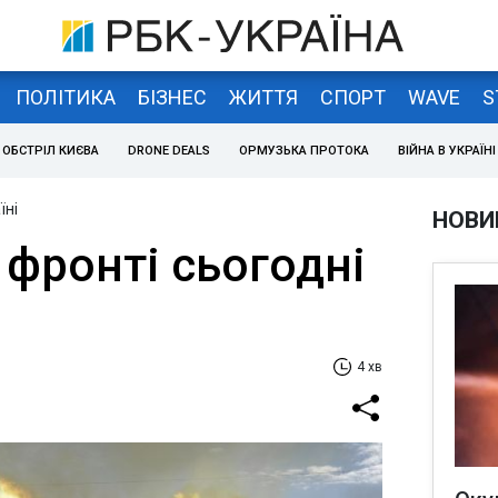
ПОЛІТИКА
БІЗНЕС
ЖИТТЯ
СПОРТ
WAVE
S
ОБСТРІЛ КИЄВА
DRONE DEALS
ОРМУЗЬКА ПРОТОКА
ВІЙНА В УКРАЇНІ
їні
НОВИ
 фронті сьогодні
4 хв