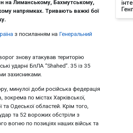
ян на Лиманському, Бахмутському,
інт
Ген
кому напрямках. Тривають важкі бої
ку.
раїна
з посиланням на
Генеральний
 ворог знову атакував територію
ські ударні БпЛА “Shahed”. 35 із 35
ми захисниками.
у, минулої доби російська федерація
, зокрема по містах Харківської,
 та Одеської областей. Крім того,
удар та 52 ворожих обстріли з
го вогню по позиціях наших військ та