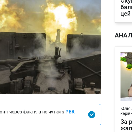
Оку
бал
цей
АНАЛ
Юлія
нті через факти, а не чутки з
РБК-
керів
За р
жал