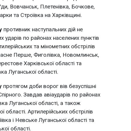
Уди, Вовчанськ, Плетенівка, Бочкове,
арки та Строївка на Харківщині.
у
противник наступальних дій не
х ударів по районах населених пунктів
тилерійських та мінометних обстрілів
расне Перше, Фиголівка, Новомлинськ,
рестове Харківської області та
ка Луганської області.
у
протягом доби ворог вів безуспішні
 Спірного. Завдав авіаударів по районах
вка Луганської області, а також
ї області. Артилерійських обстрілів
ївка і Невське Луганської області та
кої області.