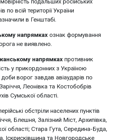
Ймовірність подальших російських
ів по всій території України
азначили в Генштабі.
ському напрямках
ознак формування
орога не виявлено.
ожанському напрямках
противник
ість у прикордонних з Україною
 доби ворог завдав авіаударів по
Заріччя, Леонівка та Костобобрів
ухів Сумської області.
лерійські обстріли населених пунктів
іччя, Блешня, Залізний Міст, Архипівка,
кої області; Стара Гута, Середина-Буда,
а, Іскрисківщина та Новгородське