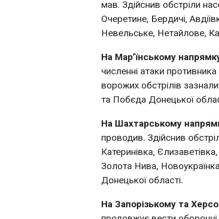
мав. Здійснив обстріли на
Очеретине, Бердичі, Авдіїв
Невельське, Нетайлове, Ка
На Мар’їнському напрямк
численні атаки противника в
ворожих обстрілів зазнали 
та Побєда Донецької облас
На Шахтарському напря
проводив. Здійснив обстрі
Катеринівка, Єлизаветівка,
Золота Нива, Новоукраїнка
Донецької області.
На Запорізькому та Херс
продовжує вести оборонні д