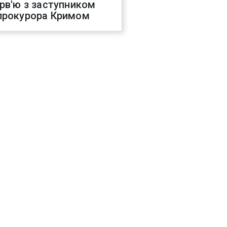
ерв'ю з заступником
прокурора Кримом