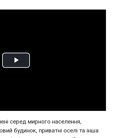
Play
Video
нені серед мирного населення,
ий будинок, приватні оселі та інша