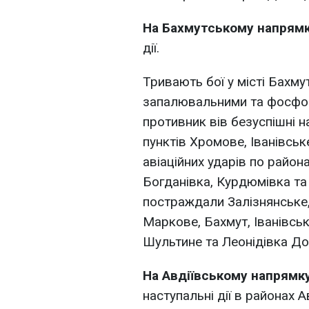
На Бахмутському напрям
дії.
Тривають бої у місті Бахму
запалювальними та фосфо
противник вів безуспішні н
пунктів Хромове, Іванівськ
авіаційних ударів по район
Богданівка, Курдюмівка та
постраждали Залізнянське,
Маркове, Бахмут, Іванівськ
Шультине та Леонідівка До
На Авдіївському напрямк
наступальні дії в районах 