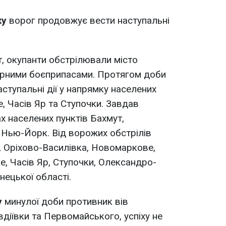
ку
ворог продовжує вести наступальні
т, окупанти обстрілювали місто
рними боєприпасами. Протягом доби
аступальні дії у напрямку населених
е, Часів Яр та Ступочки. Завдав
ах населених пунктів Бахмут,
 Нью-Йорк. Від ворожих обстрілів
 Оріхово-Василівка, Новомаркове,
е, Часів Яр, Ступочки, Олександро-
нецької області.
у
минулої доби противник вів
Авдіївки та Первомайського, успіху не