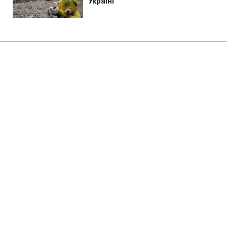
Головна
»
Життя
»
Гроші
Субсидія для ВПО на оренду
житла: що впливає на розмір
допомоги
06:36 08.08.2026 Сб
3 хв
Є чіткий механізм розрахунку розміру
виплати
ЮЛІЯ КАПІТОНОВА