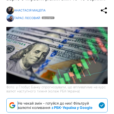
АНАСТАСІЯ МАЦЕПА
ТАРАС ЛЄСОВИЙ
ЕКСПЕРТ
Фото: у Глобус Банку спрогнозували, що впливатиме на курс
валют наступного тижня (колаж РБК-Україна)
Не чекай змін - готуйся до них! Фільтруй
валютні коливання
з РБК-Україна у Google