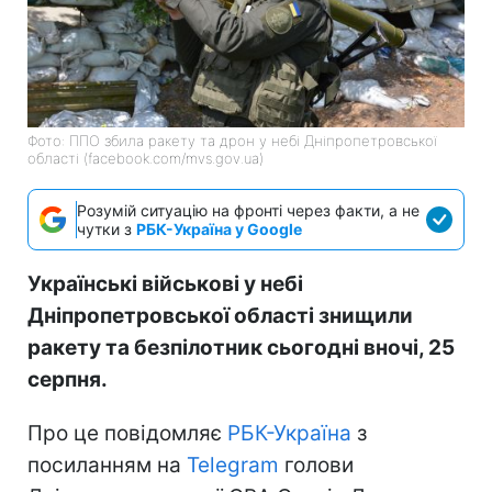
Фото: ППО збила ракету та дрон у небі Дніпропетровської
області (facebook.com/mvs.gov.ua)
Розумій ситуацію на фронті через факти, а не
чутки з
РБК-Україна у Google
Українські військові у небі
Дніпропетровської області знищили
ракету та безпілотник сьогодні вночі, 25
серпня.
Про це повідомляє
РБК-Україна
з
посиланням на
Telegram
голови