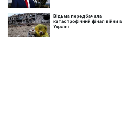
Головна
»
Новини
»
У світі
Іспанія викрила мережу
перевізників мігрантів з
власним мініфлотом
07:19 08.08.2026 Сб
2 хв
Окрім мігрантів угруповання ще
наживалось на наркотиках