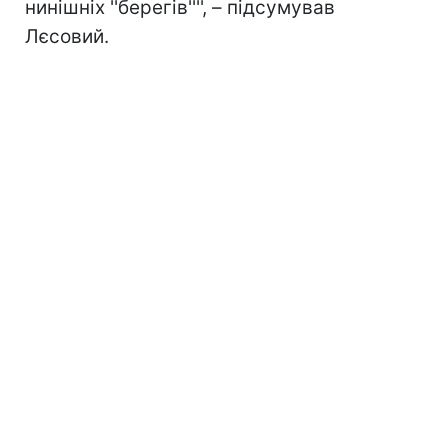
нинішніх ''берегів'''', – підсумував
Лєсовий.