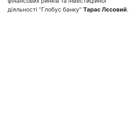
фінансових ринків та інвестиційної
діяльності ''Глобус банку''
Тарас Лєсовий
.