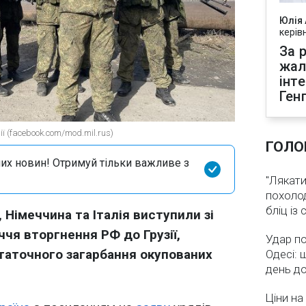
Юлія
керів
За р
жал
інт
Ген
ї (facebook.com/mod.mil.rus)
ГОЛО
их новин! Отримуй тільки важливе з
"Лякати
похолод
бліц із
 Німеччина та Італія виступили зі
ччя вторгнення РФ до Грузії,
Удар по
таточного загарбання окупованих
Одесі: 
день д
Ціни на