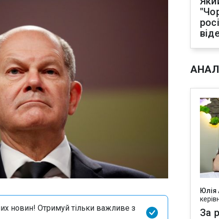
Яки
"Чо
рос
від
АНАЛ
Юлія
керів
их новин! Отримуй тільки важливе з
За р