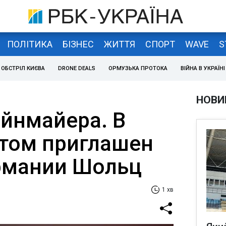
ПОЛІТИКА
БІЗНЕС
ЖИТТЯ
СПОРТ
WAVE
S
ОБСТРІЛ КИЄВА
DRONE DEALS
ОРМУЗЬКА ПРОТОКА
ВІЙНА В УКРАЇНІ
НОВИ
йнмайера. В
итом приглашен
рмании Шольц
1 хв