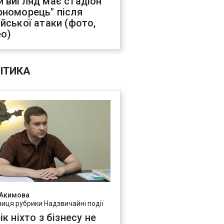
й вигляд має стадіон
рноморець" після
ійської атаки (фото,
ео)
ІТИКА
 Акимова
ниця рубрики Надзвичайні події
ік ніхто з бізнесу не