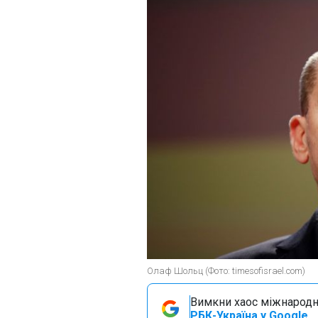
Олаф Шольц (Фото: timesofisrael.com)
Вимкни хаос міжнародн
РБК-Україна у Google