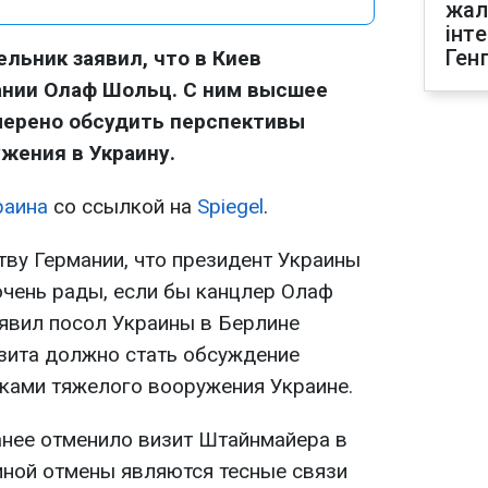
жал
інт
Ген
льник заявил, что в Киев
ании Олаф Шольц. С ним высшее
мерено обсудить перспективы
жения в Украину.
раина
со ссылкой на
Spiegel
.
ву Германии, что президент Украины
очень рады, если бы канцлер Олаф
аявил посол Украины в Берлине
зита должно стать обсуждение
ками тяжелого вооружения Украине.
нее отменило визит Штайнмайера в
иной отмены являются тесные связи