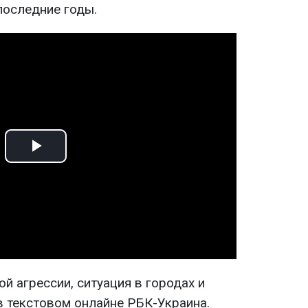
последние годы.
Play
Video
й агрессии, ситуация в городах и
в текстовом онлайне РБК-Украина.