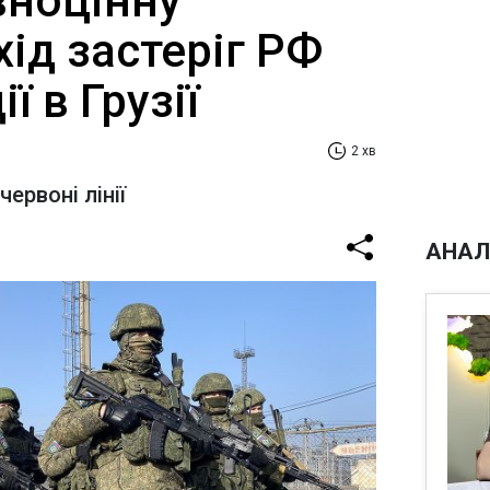
вноцінну
хід застеріг РФ
ї в Грузії
2 хв
ервоні лінії
АНАЛ