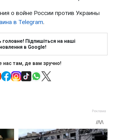
ия о войне России против Украины
аина в Telegram
.
ь головне! Підпишіться на наші
новлення в Google!
 нас там, де вам зручно!