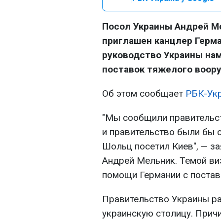
Посол Украины Андрей Ме
приглашен канцлер Герм
руководство Украины на
поставок тяжелого воору
Об этом сообщает
РБК-Ук
"Мы сообщили правительст
и правительство были бы 
Шольц посетил Киев", — з
Андрей Мельник. Темой ви
помощи Германии с постав
Правительство Украины ра
украинскую столицу. Прич