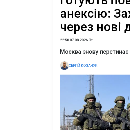
Готують по
анексію: За
через нові ді
22:50 07.08.2026 Пт
Москва знову перетинає ч
СЕРГІЙ КОЗАЧУК