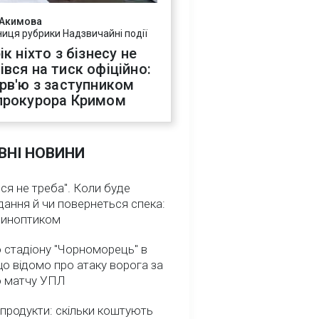
 Акимова
ниця рубрики Надзвичайні події
ік ніхто з бізнесу не
івся на тиск офіційно:
ерв'ю з заступником
прокурора Кримом
ВНІ НОВИНИ
ся не треба". Коли буде
ання й чи повернеться спека:
 синоптиком
 стадіону "Чорноморець" в
що відомо про атаку ворога за
о матчу УПЛ
 продукти: скільки коштують