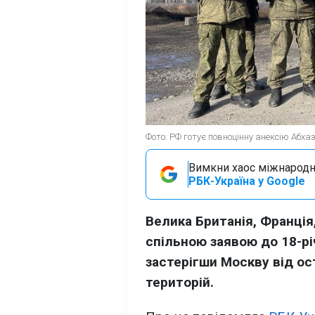
Фото: РФ готує повноцінну анексію Абхазі
Вимкни хаос міжнародн
РБК-Україна у Google
Велика Британія, Франція,
спільною заявою до 18-рі
застерігши Москву від ос
територій.