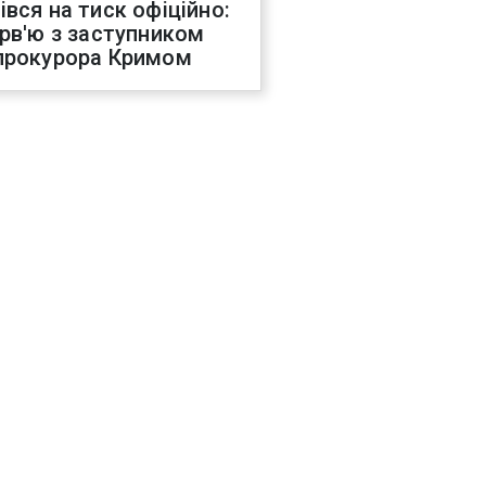
івся на тиск офіційно:
ерв'ю з заступником
прокурора Кримом