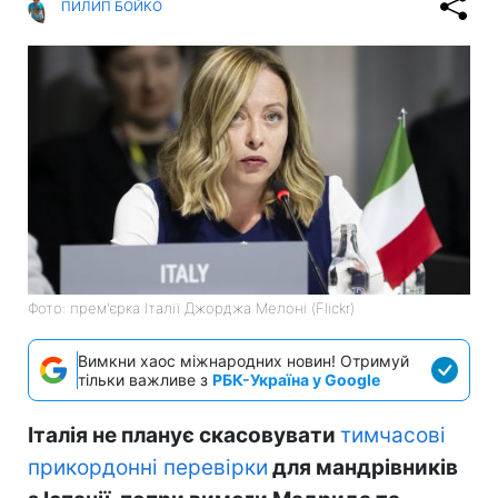
ПИЛИП БОЙКО
Фото: прем'єрка Італії Джорджа Мелоні (Flickr)
Вимкни хаос міжнародних новин! Отримуй
тільки важливе з
РБК-Україна у Google
Італія не планує скасовувати
тимчасові
прикордонні перевірки
для мандрівників