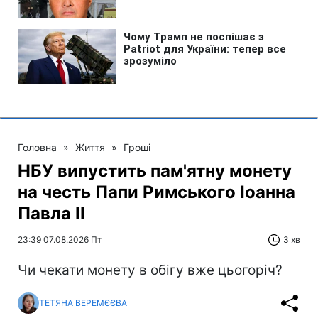
Головна
»
Життя
»
Гроші
НБУ випустить пам'ятну монету
на честь Папи Римського Іоанна
Павла II
23:39 07.08.2026 Пт
3 хв
Чи чекати монету в обігу вже цьогоріч?
ТЕТЯНА ВЕРЕМЄЄВА