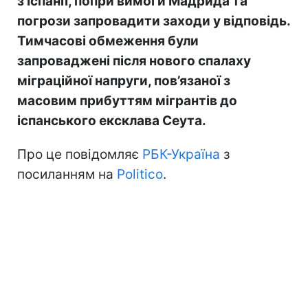
з Іспанії, попри вимоги Мадрида та
погрози запровадити заходи у відповідь.
Тимчасові обмеження були
запроваджені після нового спалаху
міграційної напруги, пов’язаної з
масовим прибуттям мігрантів до
іспанського ексклава Сеута.
Про це повідомляє
РБК-Україна
з
посиланням на
Politico
.