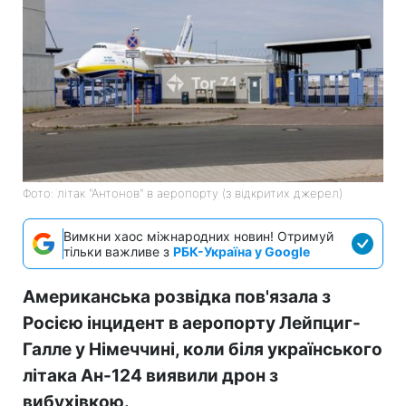
Фото: літак "Антонов" в аеропорту (з відкритих джерел)
Вимкни хаос міжнародних новин! Отримуй
тільки важливе з
РБК-Україна у Google
Американська розвідка пов'язала з
Росією інцидент в аеропорту Лейпциг-
Галле у Німеччині, коли біля українського
літака Ан-124 виявили дрон з
вибухівкою.