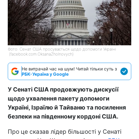
Фото: Сенат США просувається щодо допомоги Україні
(facebook.com.OksanaZholnovych)
Не витрачай час на шум! Читай тільки суть з
РБК-Україна у Google
У Сенаті США продовжують дискусії
щодо ухвалення пакету допомоги
Україні, Ізраїлю й Тайваню та посилення
безпеки на південному кордоні США.
Про це сказав лідер більшості у Сенаті