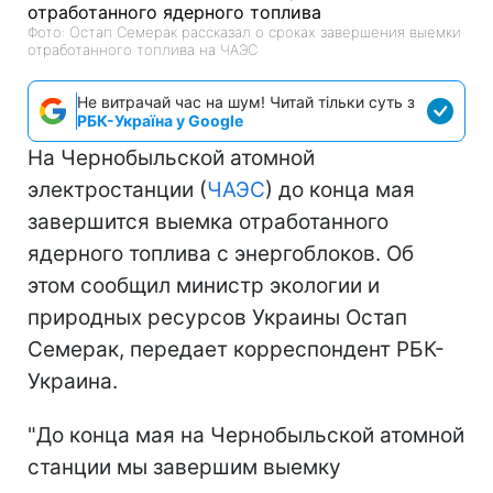
Фото: Остап Семерак рассказал о сроках завершения выемки
отработанного топлива на ЧАЭС
Не витрачай час на шум! Читай тільки суть з
РБК-Україна у Google
На Чернобыльской атомной
электростанции (
ЧАЭС
) до конца мая
завершится выемка отработанного
ядерного топлива с энергоблоков. Об
этом сообщил министр экологии и
природных ресурсов Украины Остап
Семерак, передает корреспондент РБК-
Украина.
"До конца мая на Чернобыльской атомной
станции мы завершим выемку