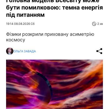
Головна модель Всесвіту може
бути помилковою: темна енергія
під питанням
19:14 08.08.2026 Сб
2 хв
Фізики розкрили приховану асиметрію
космосу
ОЛЬГА ЗАВАДА