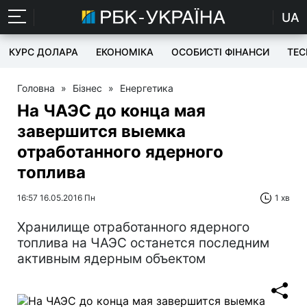
UA
КУРС ДОЛАРА
ЕКОНОМІКА
ОСОБИСТІ ФІНАНСИ
TEC
Головна
»
Бізнес
»
Енергетика
На ЧАЭС до конца мая
завершится выемка
отработанного ядерного
топлива
16:57 16.05.2016 Пн
1 хв
Хранилище отработанного ядерного
топлива на ЧАЭС останется последним
активным ядерным объектом