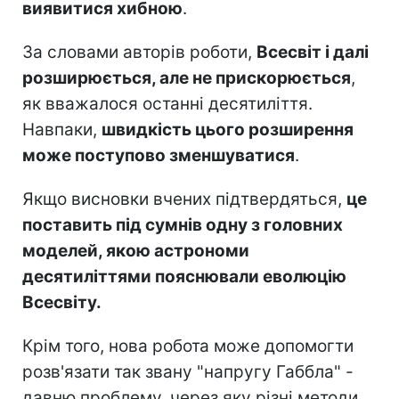
виявитися хибною
.
За словами авторів роботи,
Всесвіт і далі
розширюється, але не прискорюється
,
як вважалося останні десятиліття.
Навпаки,
швидкість цього розширення
може поступово зменшуватися
.
Якщо висновки вчених підтвердяться,
це
поставить під сумнів одну з головних
моделей, якою астрономи
десятиліттями пояснювали еволюцію
Всесвіту.
Крім того, нова робота може допомогти
розв'язати так звану "напругу Габбла" -
давню проблему, через яку різні методи