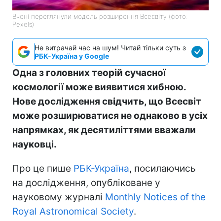
Вчені переглянули модель розширення Всесвіту (фото:
Pexels)
Не витрачай час на шум! Читай тільки суть з
РБК-Україна у Google
Одна з головних теорій сучасної
космології може виявитися хибною.
Нове дослідження свідчить, що Всесвіт
може розширюватися не однаково в усіх
напрямках, як десятиліттями вважали
науковці.
Про це пише
РБК-Україна
, посилаючись
на дослідження, опубліковане у
науковому журналі
Monthly Notices of the
Royal Astronomical Society
.