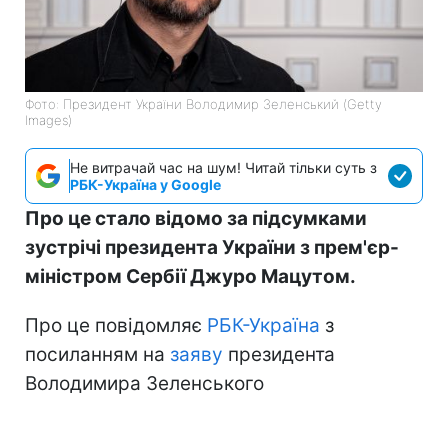
Фото: Президент України Володимир Зеленський (Getty
Images)
Не витрачай час на шум! Читай тільки суть з
РБК-Україна у Google
Про це стало відомо за підсумками
зустрічі президента України з прем'єр-
міністром Сербії Джуро Мацутом.
Про це повідомляє
РБК-Україна
з
посиланням на
заяву
президента
Володимира Зеленського