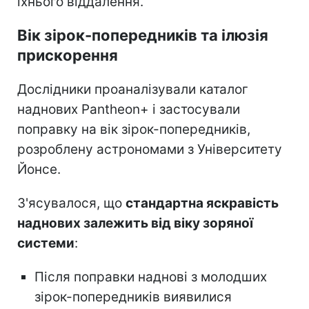
їхнього віддалення.
Вік зірок-попередників та ілюзія
прискорення
Дослідники проаналізували каталог
наднових Pantheon+ і застосували
поправку на вік зірок-попередників,
розроблену астрономами з Університету
Йонсе.
З'ясувалося, що
стандартна яскравість
наднових залежить від віку зоряної
системи
:
Після поправки наднові з молодших
зірок-попередників виявилися