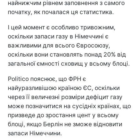
найнижчим рівнем заповнення з самого
початку, як почалася ця статистика.
І цей момент є особливо тривожним,
оскільки запаси газу в Німеччині є
важливими для всього Євросоюзу,
оскільки вони становлять понад 20% від
загальної ємності сховищ у всьому блоці.
Politico пояснює, що ФРН є
найуразливішою країною ЄС, оскільки
через її величезні розміри дефіцит газу
може позначитися на сусідніх країнах, що
призведе до зростання цент у всьому
блоці, якщо Берлін не зможе відновити
запаси Німеччини.