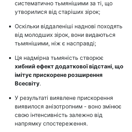
систематично тьмянішими за ті, що
утворилися від старіших зірок;
Оскільки віддаленіші наднові походять
від молодших зірок, вони видаються
тьмянішими, ніж є насправді;
Ця надмірна тьмяність створює
хибний ефект додаткової відстані, що
імітує прискорене розширення
Всесвіту
.
У результаті виявлене прискорення
виявилося анізотропним - воно змінює
свою інтенсивність залежно від
напрямку спостереження.