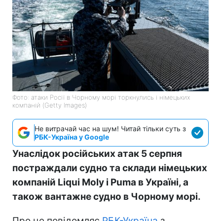
Фото: атаки Росії в Чорному морі торкнулись і німецьких
компаній (Getty Images)
Не витрачай час на шум! Читай тільки суть з
РБК-Україна у Google
Унаслідок російських атак 5 серпня
постраждали судно та склади німецьких
компаній Liqui Moly і Puma в Україні, а
також вантажне судно в Чорному морі.
Про це повідомляє
РБК-Україна
з