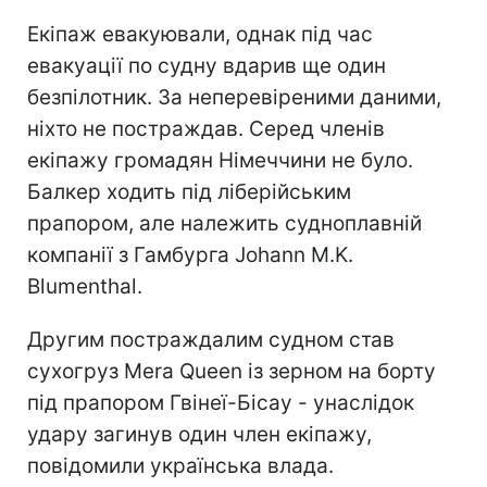
Екіпаж евакуювали, однак під час
евакуації по судну вдарив ще один
безпілотник. За неперевіреними даними,
ніхто не постраждав. Серед членів
екіпажу громадян Німеччини не було.
Балкер ходить під ліберійським
прапором, але належить судноплавній
компанії з Гамбурга Johann M.K.
Blumenthal.
Другим постраждалим судном став
сухогруз Mera Queen із зерном на борту
під прапором Гвінеї-Бісау - унаслідок
удару загинув один член екіпажу,
повідомили українська влада.