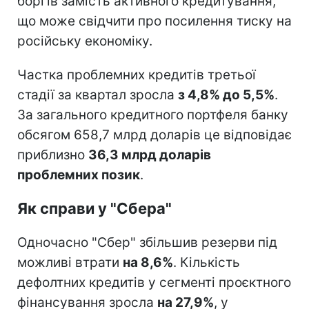
боргів замість активного кредитування,
що може свідчити про посилення тиску на
російську економіку.
Частка проблемних кредитів третьої
стадії за квартал зросла
з 4,8% до 5,5%
.
За загального кредитного портфеля банку
обсягом 658,7 млрд доларів це відповідає
приблизно
36,3 млрд доларів
проблемних позик
.
Як справи у "Сбера"
Одночасно "Сбер" збільшив резерви під
можливі втрати
на 8,6%
. Кількість
дефолтних кредитів у сегменті проєктного
фінансування зросла
на 27,9%
, у