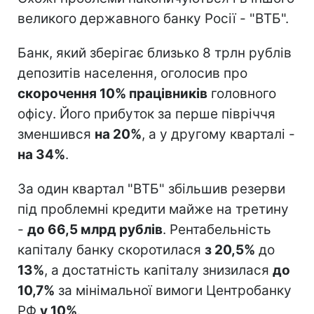
великого державного банку Росії - "ВТБ".
Банк, який зберігає близько 8 трлн рублів
депозитів населення, оголосив про
скорочення 10% працівників
головного
офісу. Його прибуток за перше півріччя
зменшився
на 20%
, а у другому кварталі -
на 34%
.
За один квартал "ВТБ" збільшив резерви
під проблемні кредити майже на третину
-
до 66,5 млрд рублів
. Рентабельність
капіталу банку скоротилася
з 20,5%
до
13%
, а достатність капіталу знизилася
до
10,7%
за мінімальної вимоги Центробанку
РФ
у 10%
.