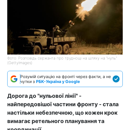
Фото: Розповідь сержанта про труднощі на шляху на "нуль"
(GettyImages)
Розумій ситуацію на фронті через факти, а не
чутки з
РБК-Україна у Google
Дорога до "нульової лінії" -
найпередовішої частини фронту - стала
настільки небезпечною, що кожен крок
вимагає ретельного планування та
координації.