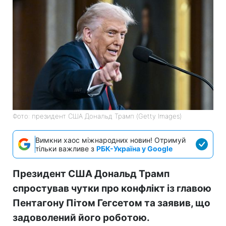
Фото: президент США Дональд Трамп (Getty Images)
Вимкни хаос міжнародних новин! Отримуй
тільки важливе з
РБК-Україна у Google
Президент США Дональд Трамп
спростував чутки про конфлікт із главою
Пентагону Пітом Гегсетом та заявив, що
задоволений його роботою.