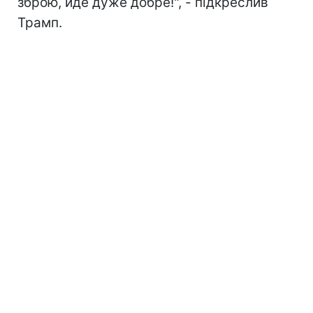
зброю, йде дуже добре!", - підкреслив
Трамп.