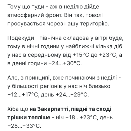
Тому що туди - аж в неділю дійде
атмосферний фронт. Він так, поволі
просувається через нашу територію.
Подекуди - північна складова у вітрі буде,
тому в нічні години у найближчі кілька діб
у нас в середньому від +15°С до +23°С, а
в денні години +24...+30°C.
Але, в принципі, вже починаючи з неділі -
у більшості регіонів у нас ніч близько
+12...+17°C, день +24...+29°C.
Хіба що
на Закарпатті, півдні та сході
трішки тепліше
- ніч +18...+23°C, день
+28...+33°C.