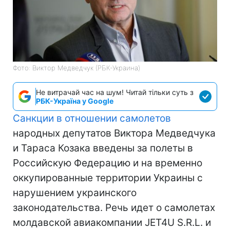
Фото: Виктор Медведчук (РБК-Украина)
Не витрачай час на шум! Читай тільки суть з
РБК-Україна у Google
Санкции в отношении самолетов
народных депутатов Виктора Медведчука
и Тараса Козака введены за полеты в
Российскую Федерацию и на временно
оккупированные территории Украины с
нарушением украинского
законодательства. Речь идет о самолетах
молдавской авиакомпании JET4U S.R.L. и