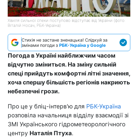
Хвиля сильної спеки поступово відступає від України (фото:
Віталій Носач, РБК-Україна)
Стихія не застане зненацька! Слідкуй за
змінами погоди з
РБК-Україна у Google
Погода в Україні найближчим часом
відчутно зміниться. На зміну сильній
спеці прийдуть комфортні літні значення,
хоча спершу більшість регіонів накриють
небезпечні грози.
Про це у бліц-інтерв'ю для
РБК-Україна
розповіла начальниця відділу взаємодії зі
ЗМІ Українського гідрометеорологічного
центру
Наталія Птуха
.