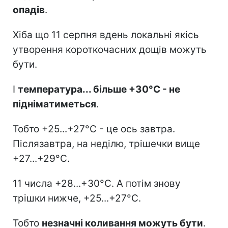
опадів
.
Хіба що 11 серпня вдень локальні якісь
утворення короткочасних дощів можуть
бути.
І
температура... більше +30°C - не
підніматиметься
.
Тобто +25...+27°C - це ось завтра.
Післязавтра, на неділю, трішечки вище
+27...+29°C.
11 числа +28...+30°C. А потім знову
трішки нижче, +25...+27°C.
Тобто
незначні коливання можуть бути
.