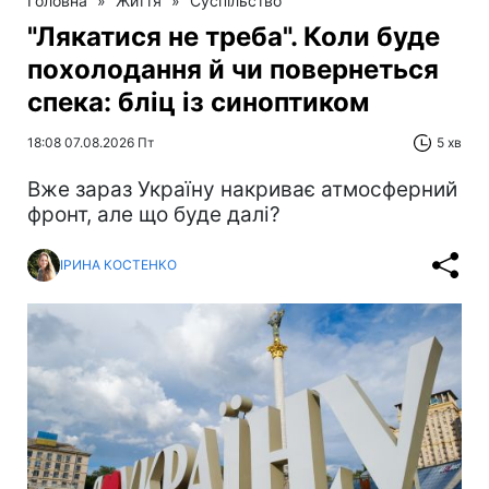
Головна
»
Життя
»
Суспільство
"Лякатися не треба". Коли буде
похолодання й чи повернеться
спека: бліц із синоптиком
18:08 07.08.2026 Пт
5 хв
Вже зараз Україну накриває атмосферний
фронт, але що буде далі?
ІРИНА КОСТЕНКО