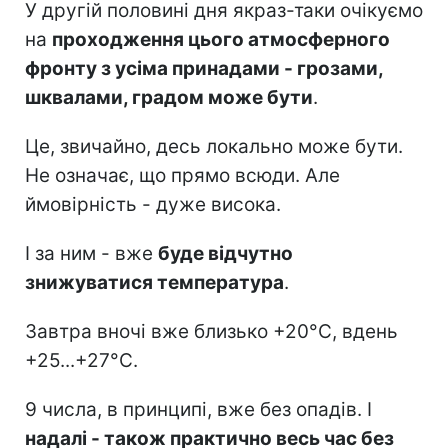
У другій половині дня якраз-таки очікуємо
на
проходження цього атмосферного
фронту з усіма принадами - грозами,
шквалами, градом може бути
.
Це, звичайно, десь локально може бути.
Не означає, що прямо всюди. Але
ймовірність - дуже висока.
І за ним - вже
буде відчутно
знижуватися температура
.
Завтра вночі вже близько +20°C, вдень
+25...+27°C.
9 числа, в принципі, вже без опадів. І
надалі - також практично весь час без