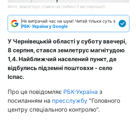
Фото: землетрус стався на глибині 5 км (скріншот)
Не витрачай час на шум! Читай тільки суть з
РБК-Україна у Google
У Чернівецькій області у суботу ввечері,
8 серпня, стався землетрус магнітудою
1,4. Найближчий населений пункт, де
відбулись підземні поштовхи - село
Іспас.
Про це повідомляє
РБК-Україна
з
посиланням на
пресслужбу
"Головного
центру спеціального контролю".