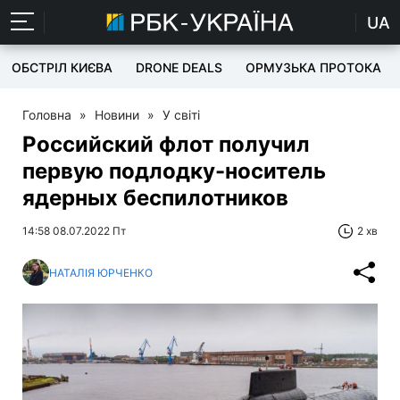
UA
ОБСТРІЛ КИЄВА
DRONE DEALS
ОРМУЗЬКА ПРОТОКА
Головна
»
Новини
»
У світі
Российский флот получил
первую подлодку-носитель
ядерных беспилотников
14:58 08.07.2022 Пт
2 хв
НАТАЛІЯ ЮРЧЕНКО