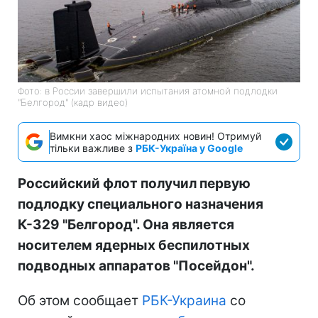
Фото: в России завершили испытания атомной подлодки
"Белгород" (кадр видео)
Вимкни хаос міжнародних новин! Отримуй
тільки важливе з
РБК-Україна у Google
Российский флот получил первую
подлодку специального назначения
К-329 "Белгород". Она является
носителем ядерных беспилотных
подводных аппаратов "Посейдон".
Об этом сообщает
РБК-Украина
со