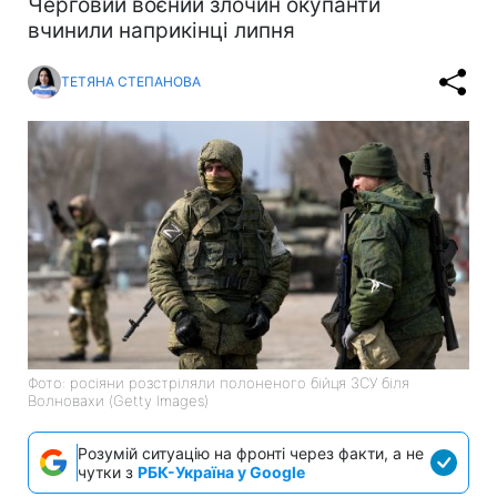
Черговий воєний злочин окупанти
вчинили наприкінці липня
ТЕТЯНА СТЕПАНОВА
Фото: росіяни розстріляли полоненого бійця ЗСУ біля
Волновахи (Getty Images)
Розумій ситуацію на фронті через факти, а не
чутки з
РБК-Україна у Google