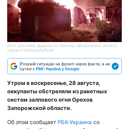
Фото: россияне ударили по Орехову Запорожской области
утром (t.me/starukhofficial)
Розумій ситуацію на фронті через факти, а не
чутки з
РБК-Україна у Google
Утром в воскресенье, 28 августа,
оккупанты обстреляли из ракетных
систем залпового огня Орехов
Запорожской области.
Об этом сообщает
РБК-Украина
со