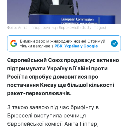
Фото: Аніта Гіппер, речниця Єврокомісії (Getty Images)
Вимкни хаос міжнародних новин! Отримуй
тільки важливе з
РБК-Україна у Google
Європейський Союз продовжує активно
підтримувати Україну в її війні проти
Росії та спробує домовитися про
постачання Києву ще більшої кількості
ракет-перехоплювачів.
З такою заявою під час брифінгу в
Брюсселі виступила речниця
Європейської комісії Аніта Гіппер,