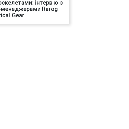
оскелетами: інтерв'ю з
-менеджерами Rarog
ical Gear