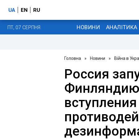
UA
EN
RU
НОВИНИ
АНАЛІТИКА
ПТ, 07 СЕРПНЯ
Головна
»
Новини
»
Війна в Укра
Россия зап
Финляндию 
вступления 
противодей
дезинформ