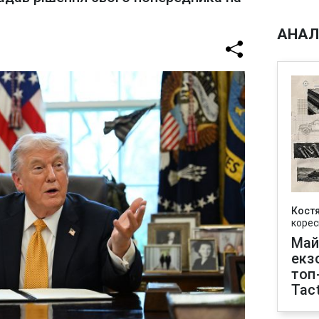
АНАЛ
Кост
корес
Май
екз
топ
Tact