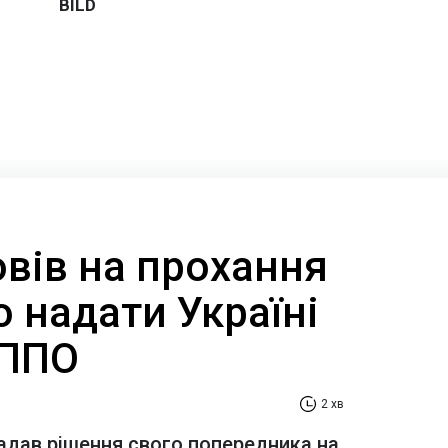
вів на прохання
 надати Україні
 ППО
2 хв
адав рішення свого попередника на