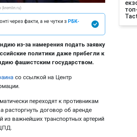
екз
(kremlin.ru)
топ
Tact
нті через факти, а не чутки з
РБК-
ндию из-за намерения подать заявку
оссийские политики даже прибегли к
яндию фашистским государством.
раина
со ссылкой на Центр
рмации.
матически переходят к противникам
а расторгнуть договор об аренде
ой из важнейших транспортных артерий
 ЦПД.