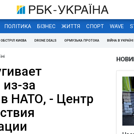
ПОЛІТИКА
БІЗНЕС
ЖИТТЯ
СПОРТ
WAVE
S
ОБСТРІЛ КИЄВА
DRONE DEALS
ОРМУЗЬКА ПРОТОКА
ВІЙНА В УКРАЇНІ
їні
НОВИ
угивает
из-за
в НАТО, - Центр
ствия
ации