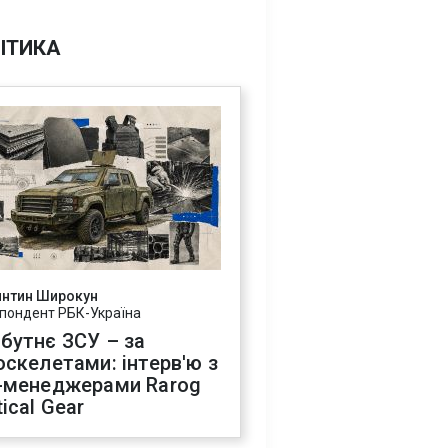
ІТИКА
янтин Широкун
пондент РБК-Україна
бутнє ЗСУ – за
оскелетами: інтерв'ю з
-менеджерами Rarog
ical Gear