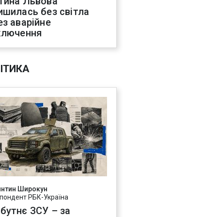
тина Львова
ишилась без світла
ез аварійне
ключення
ІТИКА
янтин Широкун
пондент РБК-Україна
бутнє ЗСУ – за