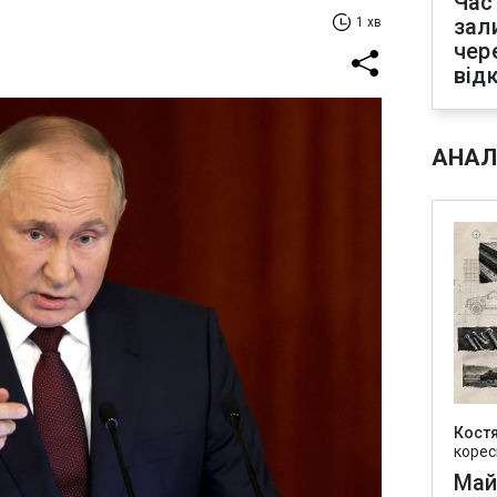
Час
зал
1 хв
чер
від
АНАЛ
Кост
корес
Май