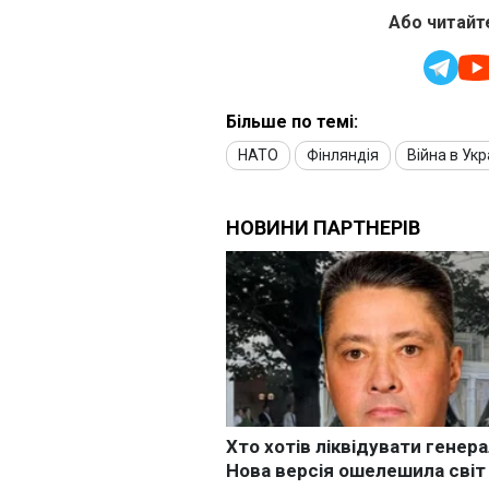
Або читайте
Більше по темі:
НАТО
Фінляндія
Війна в Укр