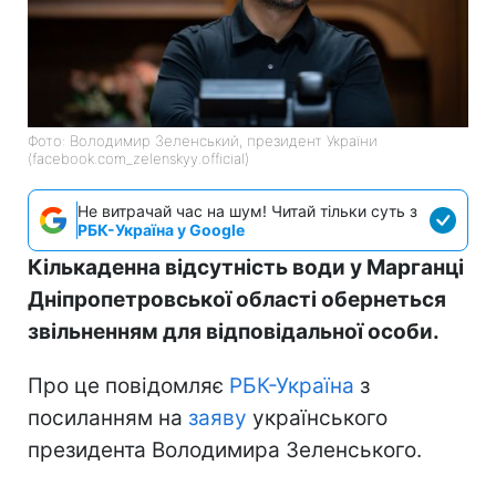
Фото: Володимир Зеленський, президент України
(facebook.com_zelenskyy.official)
Не витрачай час на шум! Читай тільки суть з
РБК-Україна у Google
Кількаденна відсутність води у Марганці
Дніпропетровської області обернеться
звільненням для відповідальної особи.
Про це повідомляє
РБК-Україна
з
посиланням на
заяву
українського
президента Володимира Зеленського.