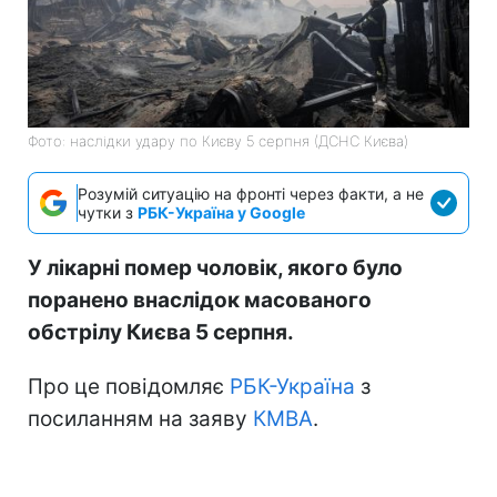
Фото: наслідки удару по Києву 5 серпня (ДСНС Києва)
Розумій ситуацію на фронті через факти, а не
чутки з
РБК-Україна у Google
У лікарні помер чоловік, якого було
поранено внаслідок масованого
обстрілу Києва 5 серпня.
Про це повідомляє
РБК-Україна
з
посиланням на заяву
КМВА
.