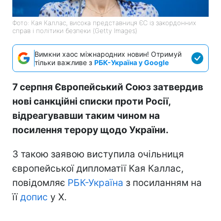
Фото: Кая Каллас, висока представниця ЄС із закордонних
справ і політики безпеки (Getty Images)
Вимкни хаос міжнародних новин! Отримуй
тільки важливе з
РБК-Україна у Google
7 серпня Європейський Союз затвердив
нові санкційні списки проти Росії,
відреагувавши таким чином на
посилення терору щодо України.
З такою заявою виступила очільниця
європейської дипломатії Кая Каллас,
повідомляє
РБК-Україна
з посиланням на
її
допис
у Х.