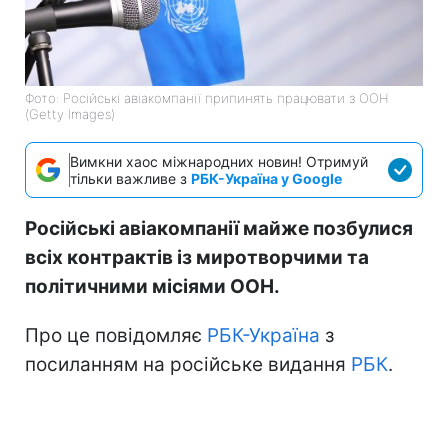
Фото: Російські авіакомпанії припинять працювати з ООН
(Getty Images)
Вимкни хаос міжнародних новин! Отримуй
тільки важливе з
РБК-Україна у Google
Російські авіакомпанії майже позбулися
всіх контрактів із миротворчими та
політичними місіями ООН.
Про це повідомляє
РБК-Україна
з
посиланням на російське видання
РБК
.