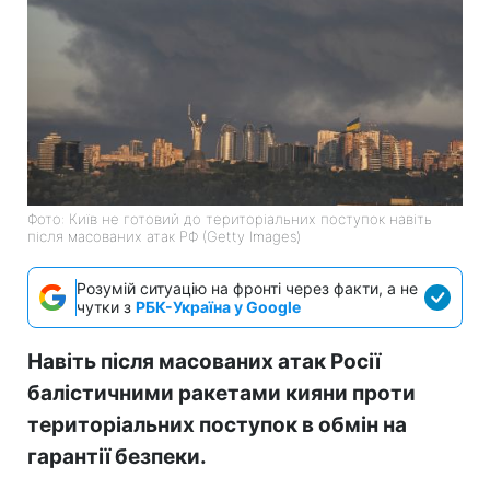
Фото: Київ не готовий до територіальних поступок навіть
після масованих атак РФ (Getty Images)
Розумій ситуацію на фронті через факти, а не
чутки з
РБК-Україна у Google
Навіть після масованих атак Росії
балістичними ракетами кияни проти
територіальних поступок в обмін на
гарантії безпеки.