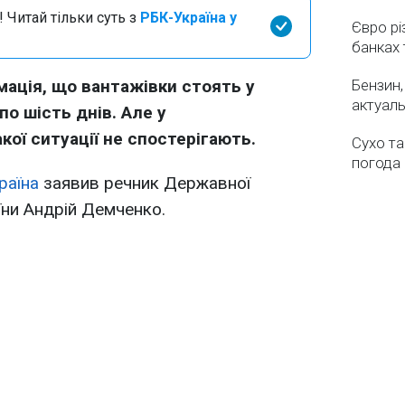
 Читай тільки суть з
РБК-Україна у
Євро рі
банках 
мація, що вантажівки стоять у
Бензин,
актуаль
 по шість днів. Але у
ої ситуації не спостерігають.
Сухо та
погода 
раїна
заявив речник Державної
ни Андрій Демченко.