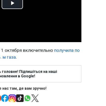
Play
Video
 11 октября включительно
получила по
. м газа
.
ь головне! Підпишіться на наші
новлення в Google!
 нас там, де вам зручно!