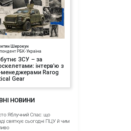
янтин Широкун
пондент РБК-Україна
бутнє ЗСУ – за
оскелетами: інтерв'ю з
-менеджерами Rarog
ical Gear
ВНІ НОВИНИ
сто Яблучний Спас: що
ді святкує сьогодні ПЦУ й чим
ливо