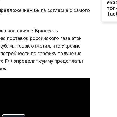
екз
топ
предложением была согласна с самого
Tact
ина направил в Брюссель
ю поставок российского газа этой
куб. м. Новак отметил, что Украине
 потребности по графику получения
ого РФ определит сумму предоплаты
вок.