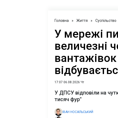
Головна
»
Життя
»
Суспільство
У мережі п
величезні ч
вантажівок 
відбуваєтьс
17:07 06.08.2026 Чт
У ДПСУ відповіли на чутк
тисяч фур"
ІВАН НОСАЛЬСЬКИЙ