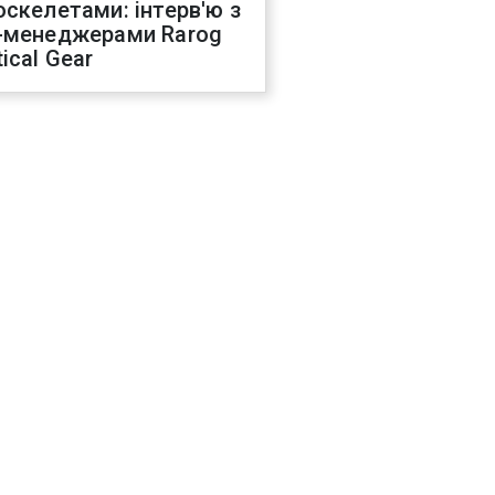
оскелетами: інтерв'ю з
-менеджерами Rarog
ical Gear