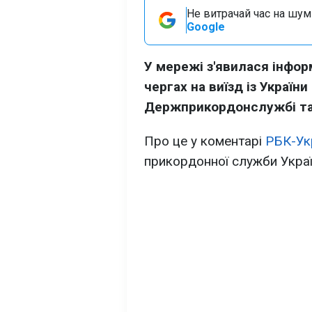
Не витрачай час на шум!
Google
У мережі з'явилася інфор
чергах на виїзд із України
Держприкордонслужбі так
Про це у коментарі
РБК-Ук
прикордонної служби Украї