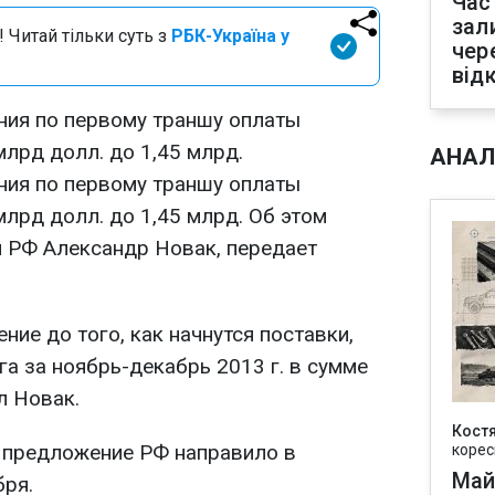
Час
зал
 Читай тільки суть з
РБК-Україна у
чер
від
ния по первому траншу оплаты
млрд долл. до 1,45 млрд.
АНАЛ
ния по первому траншу оплаты
млрд долл. до 1,45 млрд. Об этом
и РФ Александр Новак, передает
ие до того, как начнутся поставки,
а за ноябрь-декабрь 2013 г. в сумме
л Новак.
Кост
е предложение РФ направило в
корес
Май
ря.