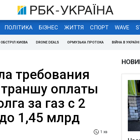
ПОЛІТИКА
БІЗНЕС
ЖИТТЯ
СПОРТ
WAVE
S
ОБСТРІЛ КИЄВА
DRONE DEALS
ОРМУЗЬКА ПРОТОКА
ВІЙНА В УКРАЇНІ
НОВИ
ла требования
 траншу оплаты
лга за газ с 2
до 1,45 млрд
1 хв