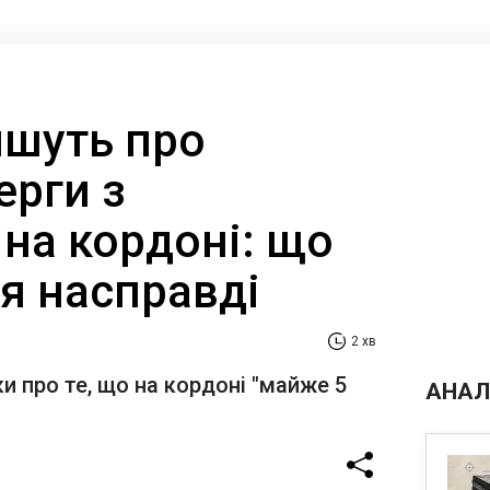
ишуть про
ерги з
на кордоні: що
я насправді
2 хв
и про те, що на кордоні "майже 5
АНАЛ