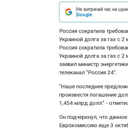
Не витрачай час на шум!
Google
Россия сократила требова
Украиной долга за газ с 2 
Россия сократила требова
Украиной долга за газ с 2 
заявил министр энергетик
телеканал "Россия 24".
"Наше последнее предложен
произвести погашение долг
1,454 млрд долл." - отмети
Он подчеркнул, что данно
Еврокомиссию еще 3 октяб