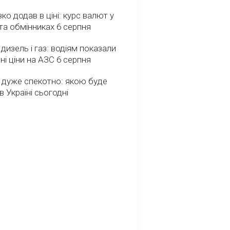
зко додав в ціні: курс валют у
та обмінниках 6 серпня
 дизель і газ: водіям показали
ні ціни на АЗС 6 серпня
 дуже спекотно: якою буде
в Україні сьогодні