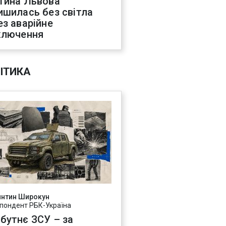
тина Львова
ишилась без світла
ез аварійне
ключення
ІТИКА
янтин Широкун
пондент РБК-Україна
бутнє ЗСУ – за