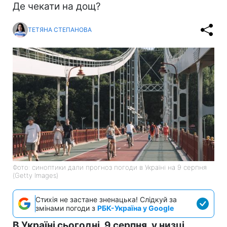
Де чекати на дощ?
ТЕТЯНА СТЕПАНОВА
Фото: синоптики дали прогноз погоди в Україні на 9 серпня
(Getty Images)
Стихія не застане зненацька! Слідкуй за
змінами погоди з
РБК-Україна у Google
В Україні сьогодні, 9 серпня, у низці