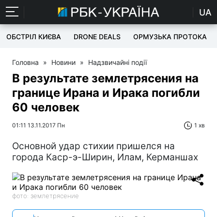
UA
ОБСТРІЛ КИЄВА
DRONE DEALS
ОРМУЗЬКА ПРОТОКА
Головна
»
Новини
»
Надзвичайні події
В результате землетрясения на
границе Ирана и Ирака погибли
60 человек
01:11 13.11.2017 Пн
1 хв
Основной удар стихии пришелся на
города Каср-э-Ширин, Илам, Керманшах
фото: землетрясение