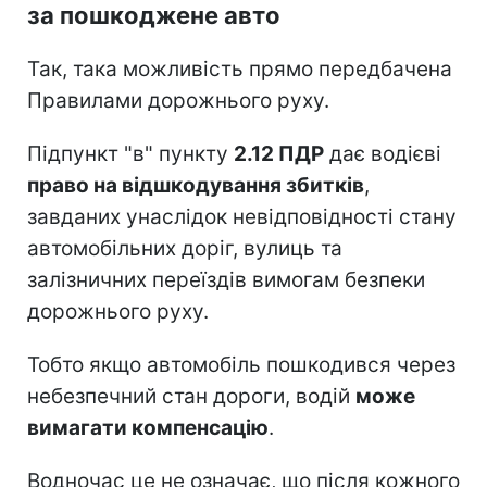
за пошкоджене авто
Так, така можливість прямо передбачена
Правилами дорожнього руху.
Підпункт "в" пункту
2.12 ПДР
дає водієві
право на відшкодування збитків
,
завданих унаслідок невідповідності стану
автомобільних доріг, вулиць та
залізничних переїздів вимогам безпеки
дорожнього руху.
Тобто якщо автомобіль пошкодився через
небезпечний стан дороги, водій
може
вимагати компенсацію
.
Водночас це не означає, що після кожного