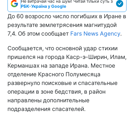
Не витрачай час на шум! Читай тільки суть з
РБК-Україна у Google
До 60 возросло число погибших в Иране в
результате землетрясения магнитудой
7,4. Об этом сообщает
Fars News Agency
.
Сообщается, что основной удар стихии
пришелся на города Каср-э-Ширин, Илам,
Керманшах на западе Ирана. Местное
отделение Красного Полумесяца
развернуло поисковые и спасательные
операции в зоне бедствия, в район
направлены дополнительные
подразделения спасателей.