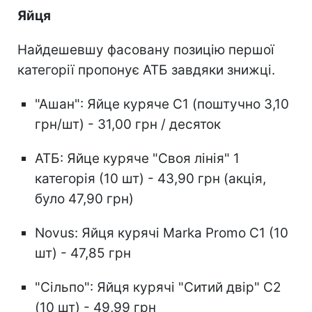
Яйця
Найдешевшу фасовану позицію першої
категорії пропонує АТБ завдяки знижці.
"Ашан": Яйце куряче С1 (поштучно 3,10
грн/шт) - 31,00 грн / десяток
АТБ: Яйце куряче "Своя лінія" 1
категорія (10 шт) - 43,90 грн (акція,
було 47,90 грн)
Novus: Яйця курячі Marka Promo С1 (10
шт) - 47,85 грн
"Сільпо": Яйця курячі "Ситий двір" С2
(10 шт) - 49,99 грн