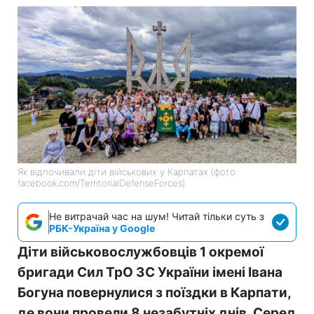
Як відпочивали діти військових у Карпатах (фото:
facebook.com/TerritorialDefenseForces)
Не витрачай час на шум! Читай тільки суть з
РБК-Україна у Google
Діти військовослужбовців 1 окремої
бригади Сил ТрО ЗС України імені Івана
Богуна повернулися з поїздки в Карпати,
де вони провели 8 незабутніх днів. Серед