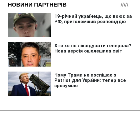
Головна
»
Новини
»
Війна в Україні
Росія вбила дідуся, бабусю та