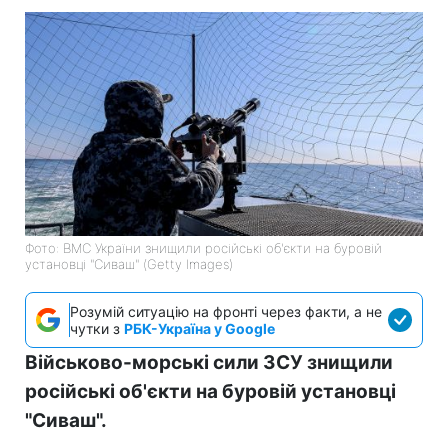
Фото: ВМС України знищили російські об'єкти на буровій
установці "Сиваш" (Getty Images)
Розумій ситуацію на фронті через факти, а не
чутки з
РБК-Україна у Google
Військово-морські сили ЗСУ знищили
російські об'єкти на буровій установці
"Сиваш".