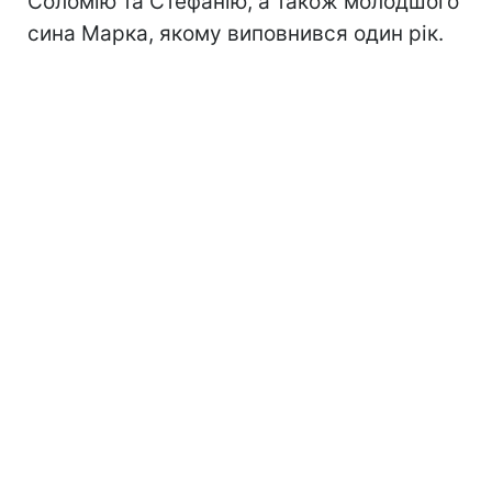
Соломію та Стефанію, а також молодшого
сина Марка, якому виповнився один рік.