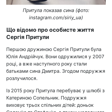
Притула показав сина (фото:
instagram.com/siriy_ua)
Що відомо про особисте життя
Сергія Притули
Першою дружиною Сергія Притули була
Юлія Андрійчук. Вони одружилися у 2007
році, а вже наступного року стали
батьками сина Дмитра. Згодом подружжя
розлучилося.
Із 2015 року Притула перебуває у шлюбі з
Катериною Сопельник. Подружжя
виховує трьох спільних дітей: доньок