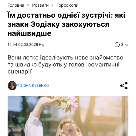
Головна
»
Розваги
»
Гороскопи
Їм достатньо однієї зустрічі: які
знаки Зодіаку закохуються
найшвидше
12:04 02.08.2026 Нд
3 хв
Вони легко ідеалізують нове знайомство
та швидко будують у голові романтичні
сценарії
ПОЛІНА КУЗЕНКО