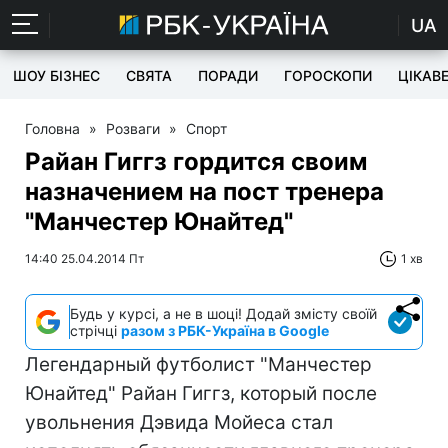
UA
ШОУ БІЗНЕС
СВЯТА
ПОРАДИ
ГОРОСКОПИ
ЦІКАВ
Головна
»
Розваги
»
Спорт
Райан Гиггз гордится своим
назначением на пост тренера
"Манчестер Юнайтед"
14:40 25.04.2014 Пт
1 хв
Будь у курсі, а не в шоці! Додай змісту своїй
стрічці
разом з РБК-Україна в Google
Легендарный футболист "Манчестер
Юнайтед" Райан Гиггз, который после
увольнения Дэвида Мойеса стал