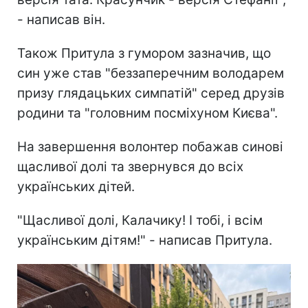
- написав він.
Також Притула з гумором зазначив, що
син уже став "беззаперечним володарем
призу глядацьких симпатій" серед друзів
родини та "головним посміхуном Києва".
На завершення волонтер побажав синові
щасливої долі та звернувся до всіх
українських дітей.
"Щасливої долі, Калачику! І тобі, і всім
українським дітям!" - написав Притула.