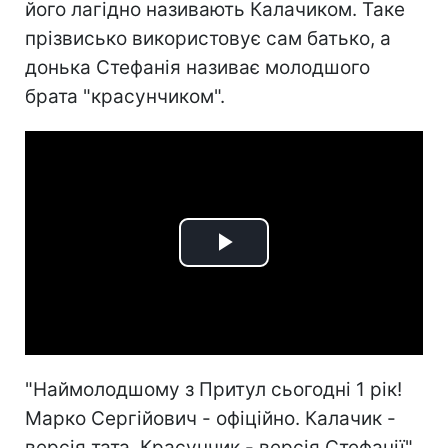
його лагідно називають Калачиком. Таке
прізвисько використовує сам батько, а
донька Стефанія називає молодшого
брата "красунчиком".
Play
Video
"Наймолодшому з Притул сьогодні 1 рік!
Марко Сергійович - офіційно. Калачик -
версія тата. Красунчик - версія Стефанії",