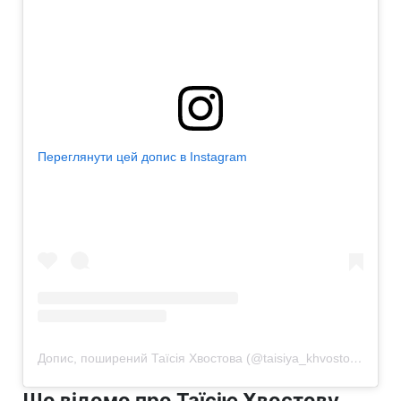
Переглянути цей допис в Instagram
Допис, поширений Таїсія Хвостова (@taisiya_khvostova)
Що відомо про Таїсію Хвостову