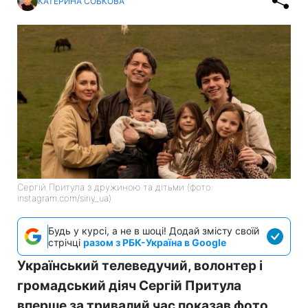
КАТЕРИНА СОБКОВА
Сергій Притула з дружиною та дітьми (фото:
instagram.com/siriy_ua)
Будь у курсі, а не в шоці! Додай змісту своїй
стрічці
разом з РБК-Україна в Google
Український телеведучий, волонтер і
громадський діяч Сергій Притула
вперше за тривалий час показав фото