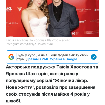
Таїсія Хвостова та Ярослав Шахторін (фото:
instagram.com/taisiya_khvostova)
Будь у курсі, а не в шоці! Додай змісту своїй
стрічці
разом з РБК-Україна в Google
Акторське подружжя Таїсія Хвостова та
Ярослав Шахторін, яке зіграло у
популярному серіалі "Жіночий лікар.
Нове життя", розповіло про завершення
своїх стосунків після майже 4 років у
шлюбі.