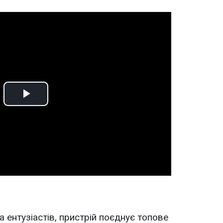
Play
Video
а ентузіастів, пристрій поєднує топове