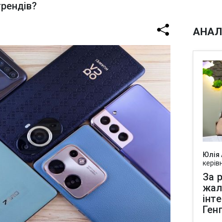
трендів?
АНАЛ
Юлія
керів
За р
жал
інт
Ген