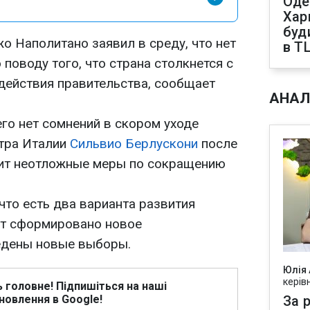
Оде
Харк
буд
 Наполитано заявил в среду, что нет
в Т
 поводу того, что страна столкнется с
ействия правительства, сообщает
АНАЛ
его нет сомнений в скором уходе
тра Италии
Сильвио Берлускони
после
рит неотложные меры по сокращению
что есть два варианта развития
ет сформировано новое
едены новые выборы.
Юлія
керів
ь головне! Підпишіться на наші
новлення в Google!
За р