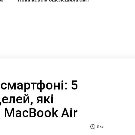
 смартфоні: 5
елей, які
 MacBook Air
3 хв