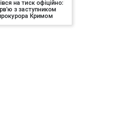
івся на тиск офіційно:
ерв'ю з заступником
прокурора Кримом