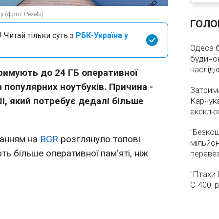
 (фото: Pexels)
ГОЛО
 Читай тільки суть з
РБК-Україна у
Одеса бе
будинок
наслідк
римують до 24 ГБ оперативної
ка популярних ноутбуків. Причина -
Затрима
І, який потребує дедалі більше
Карчука
ексклюз
"Безкош
анням на
BGR
розглянуло топові
мільйон
ть більше оперативної пам'яті, ніж
переве
"Птахи 
С-400, 