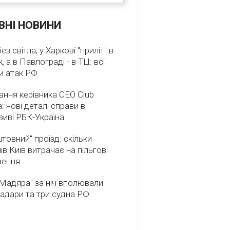
ВНІ НОВИНИ
з світла, у Харкові "приліт" в
, а в Павлограді - в ТЦ: всі
и атак РФ
ння керівника CEO Club
: нові деталі справи в
иві РБК-Україна
товний" проїзд: скільки
ів Київ витрачає на пільгові
зення
Мадяра" за ніч вполювали
радари та три судна РФ