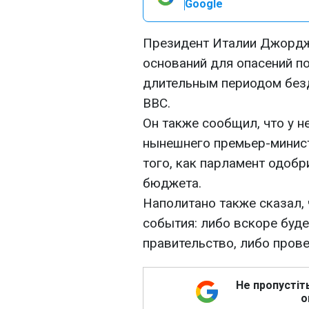
Google
Президент Италии Джорджо
оснований для опасений по
длительным периодом безд
ВВС.
Он также сообщил, что у н
нынешнего премьер-минис
того, как парламент одоб
бюджета.
Наполитано также сказал, 
события: либо вскоре буд
правительство, либо пров
Не пропустіт
о