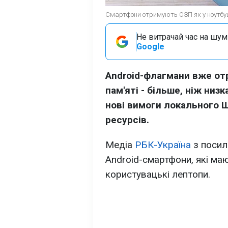
Смартфони отримують ОЗП як у ноутбуці
Не витрачай час на шум!
Google
Android-флагмани вже от
пам'яті - більше, ніж низ
нові вимоги локального Ш
ресурсів.
Медіа
РБК-Україна
з посил
Android-смартфони, які маю
користувацькі лептопи.