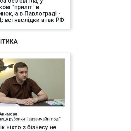
са без світла, у
ові "приліт" в
инок, а в Павлограді -
Ц: всі наслідки атак РФ
ІТИКА
 Акимова
ниця рубрики Надзвичайні події
ік ніхто з бізнесу не