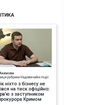
ІТИКА
 Акимова
ниця рубрики Надзвичайні події
ік ніхто з бізнесу не
івся на тиск офіційно:
ерв'ю з заступником
прокурора Кримом