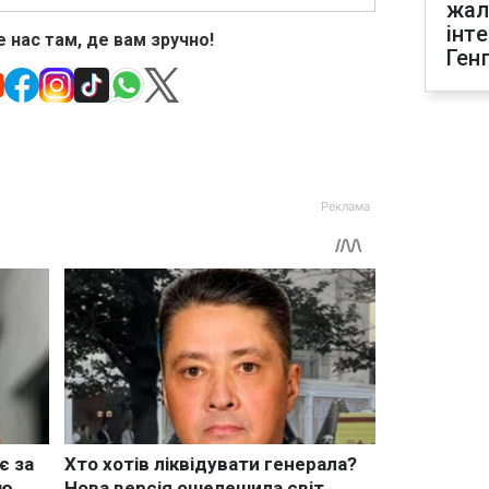
жал
інт
 нас там, де вам зручно!
Ген