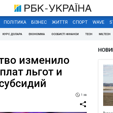
ПОЛІТИКА
БІЗНЕС
ЖИТТЯ
СПОРТ
WAVE
S
КУРС ДОЛАРА
ЕКОНОМІКА
ОСОБИСТІ ФІНАНСИ
TECH
MILTECH
НОВИ
тво изменило
плат льгот и
субсидий
1 хв