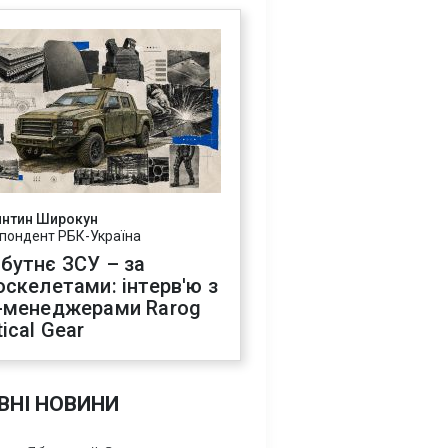
янтин Широкун
пондент РБК-Україна
бутнє ЗСУ – за
оскелетами: інтерв'ю з
-менеджерами Rarog
ical Gear
ВНІ НОВИНИ