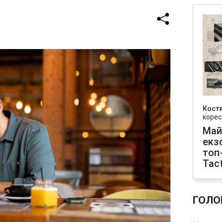
Кост
корес
Май
екз
топ
Tact
ГОЛО