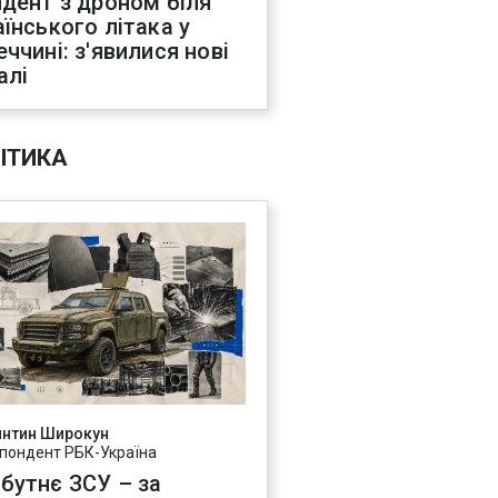
идент з дроном біля
аїнського літака у
еччині: з'явилися нові
алі
ІТИКА
янтин Широкун
пондент РБК-Україна
бутнє ЗСУ – за