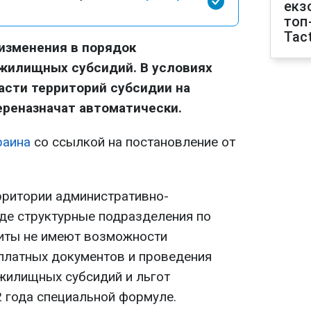
екз
топ
Tact
изменения в порядок
 жилищных субсидий. В условиях
асти территорий субсидии на
ереназначат автоматически.
раина
со ссылкой на постановление от
ерритории административно-
где структурные подразделения по
иты не имеют возможности
платных документов и проведения
жилищных субсидий и льгот
2 года специальной формуле.