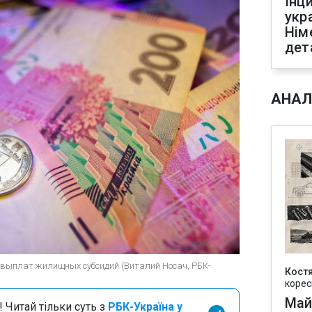
Інц
укр
Нім
дет
АНАЛ
 выплат жилищных субсидий (Виталий Носач, РБК-
Кост
корес
Май
 Читай тільки суть з
РБК-Україна у