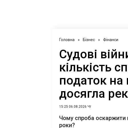
Головна
»
Бізнес
»
Фінанси
Судові війн
кількість с
податок на 
досягла ре
15:25 06.08.2026 Чт
Чому спроба оскаржити 
роки?