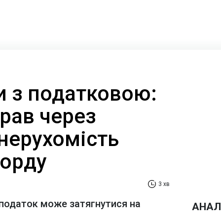
и з податковою:
прав через
нерухомість
корду
3 хв
податок може затягнутися на
АНАЛ