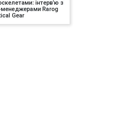
оскелетами: інтерв'ю з
-менеджерами Rarog
ical Gear