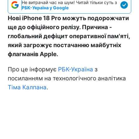
Не витрачай час на шум! Читай тільки суть з
РБК-Україна у Google
Нові iPhone 18 Pro можуть подорожчати
ще до офіційного релізу. Причина -
глобальний дефіцит оперативної пам'яті,
який загрожує постачанню майбутніх
флагманів Apple.
Про це інформує
РБК-Україна
з
посиланням на технологічного аналітика
Тіма Калпана
.