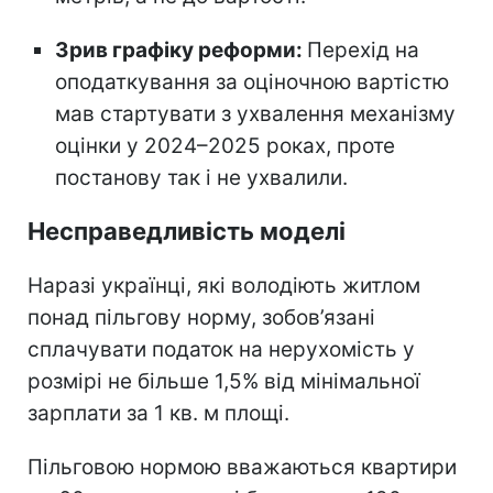
Зрив графіку реформи:
Перехід на
оподаткування за оціночною вартістю
мав стартувати з ухвалення механізму
оцінки у 2024–2025 роках, проте
постанову так і не ухвалили.
Несправедливість моделі
Наразі українці, які володіють житлом
понад пільгову норму, зобов’язані
сплачувати податок на нерухомість у
розмірі не більше 1,5% від мінімальної
зарплати за 1 кв. м площі.
Пільговою нормою вважаються квартири