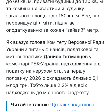
до 60 кв. м, приватні будинки до 120 кв. м
та комбінація квартири й будинку
загальною площею до 180 кв. м. Все, що
перевищує ці ліміти, підлягає
оподаткуванню за кожен "зайвий" метр.
Як вказує голова Комітету Верховної Ради
України з питань фінансів, податкової та
митної політики
Данило Гетманцев
у
коментарі РБК-Україна, надходження від
податку на нерухомість, за першу
половину 2026 р складають близько 6,1
млрд грн. Тобто лише 2,2% від всіх
надходжень до місцевого бюджету.
Читайте також:
Що таке податкова