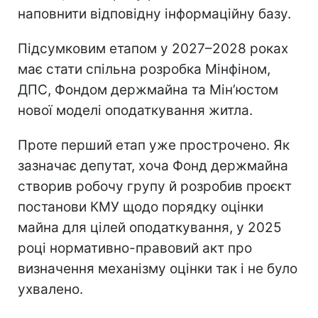
наповнити відповідну інформаційну базу.
Підсумковим етапом у 2027–2028 роках
має стати спільна розробка Мінфіном,
ДПС, Фондом держмайна та Мін’юстом
нової моделі оподаткування житла.
Проте перший етап уже прострочено. Як
зазначає депутат, хоча Фонд держмайна
створив робочу групу й розробив проєкт
постанови КМУ щодо порядку оцінки
майна для цілей оподаткування, у 2025
році нормативно-правовий акт про
визначення механізму оцінки так і не було
ухвалено.