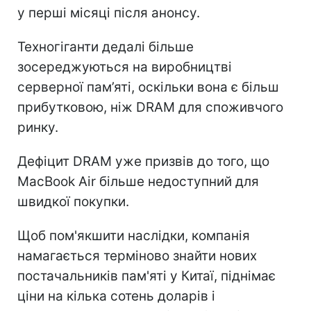
у перші місяці після анонсу.
Техногіганти дедалі більше
зосереджуються на виробництві
серверної пам’яті, оскільки вона є більш
прибутковою, ніж DRAM для споживчого
ринку.
Дефіцит DRAM уже призвів до того, що
MacBook Air більше недоступний для
швидкої покупки.
Щоб пом'якшити наслідки, компанія
намагається терміново знайти нових
постачальників пам'яті у Китаї, піднімає
ціни на кілька сотень доларів і