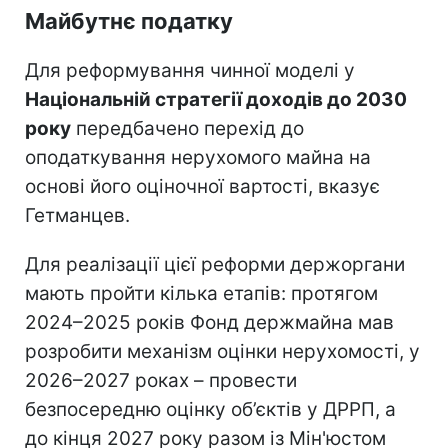
Майбутнє податку
Для реформування чинної моделі у
Національній стратегії доходів до 2030
року
передбачено перехід до
оподаткування нерухомого майна на
основі його оціночної вартості, вказує
Гетманцев.
Для реалізації цієї реформи держоргани
мають пройти кілька етапів: протягом
2024–2025 років Фонд держмайна мав
розробити механізм оцінки нерухомості, у
2026–2027 роках – провести
безпосередню оцінку об’єктів у ДРРП, а
до кінця 2027 року разом із Мін'юстом