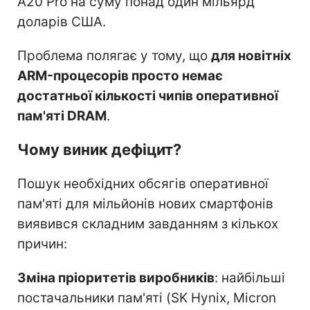
A20 Pro на суму понад один мільярд
доларів США.
Проблема полягає у тому, що
для новітніх
ARM-процесорів просто немає
достатньої кількості чипів оперативної
пам'яті DRAM
.
Чому виник дефіцит?
Пошук необхідних обсягів оперативної
пам'яті для мільйонів нових смартфонів
виявився складним завданням з кількох
причин:
Зміна пріоритетів виробників
: найбільші
постачальники пам'яті (SK Hynix, Micron