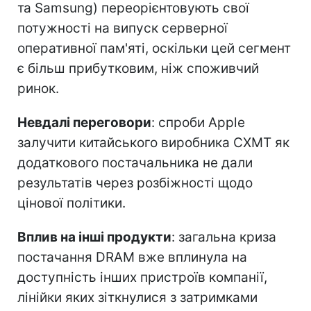
та Samsung) переорієнтовують свої
потужності на випуск серверної
оперативної пам'яті, оскільки цей сегмент
є більш прибутковим, ніж споживчий
ринок.
Невдалі переговори
: спроби Apple
залучити китайського виробника CXMT як
додаткового постачальника не дали
результатів через розбіжності щодо
цінової політики.
Вплив на інші продукти
: загальна криза
постачання DRAM вже вплинула на
доступність інших пристроїв компанії,
лінійки яких зіткнулися з затримками