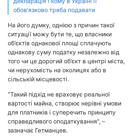
декларація і кому в Україні її
обов'язково треба подавати
На його думку, однією з причин такої
ситуації можу бути те, що власники
об’єктів однакової площі сплачують
однакову суму податку незалежно від
того чи це дорогий об’єкт в центрі міста,
чи нерухомість на околицях або в
сільській місцевості.
"Такий підхід не враховує реальної
вартості майна, створює нерівні умови
для платників і суперечить принципу
справедливого оподаткування", –
зазначає Гетманцев.