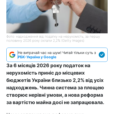
Фото: надходження від податку на нерухомість, за першу
половину 2026 року склали 2,2% (Getty Images)
Не витрачай час на шум! Читай тільки суть з
РБК-Україна у Google
За 6 місяців 2026 року податок на
нерухомість приніс до місцевих
бюджетів України близько 2,2% від усіх
надходжень. Чинна система за площею
створює нерівні умови, а нова реформа
за вартістю майна досі не запрацювала.