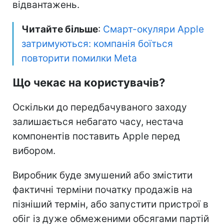
відвантажень.
Читайте більше
:
Смарт-окуляри Apple
затримуються: компанія боїться
повторити помилки Meta
Що чекає на користувачів?
Оскільки до передбачуваного заходу
залишається небагато часу, нестача
компонентів поставить Apple перед
вибором.
Виробник буде змушений або змістити
фактичні терміни початку продажів на
пізніший термін, або запустити пристрої в
обіг із дуже обмеженими обсягами партій