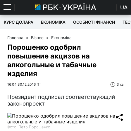
UA
КУРС ДОЛАРА
ЕКОНОМІКА
ОСОБИСТІ ФІНАНСИ
TEC
Головна
»
Бізнес
»
Економіка
Порошенко одобрил
повышение акцизов на
алкогольные и табачные
изделия
16:04 30.12.2016 Пт
3 хв
Президент подписал соответствующий
законопроект
Фото: Петр Порошенко