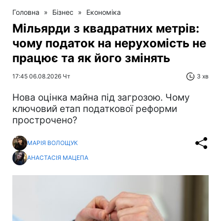
Головна
»
Бізнес
»
Економіка
Мільярди з квадратних метрів:
чому податок на нерухомість не
працює та як його змінять
17:45 06.08.2026 Чт
3 хв
Нова оцінка майна під загрозою. Чому
ключовий етап податкової реформи
прострочено?
МАРІЯ ВОЛОЩУК
АНАСТАСІЯ МАЦЕПА