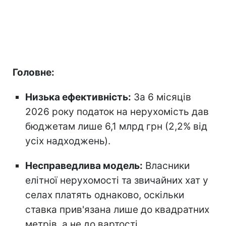
Головне:
Низька ефективність:
За 6 місяців
2026 року податок на нерухомість дав
бюджетам лише 6,1 млрд грн (2,2% від
усіх надходжень).
Несправедлива модель:
Власники
елітної нерухомості та звичайних хат у
селах платять однаково, оскільки
ставка прив'язана лише до квадратних
метрів, а не до вартості.