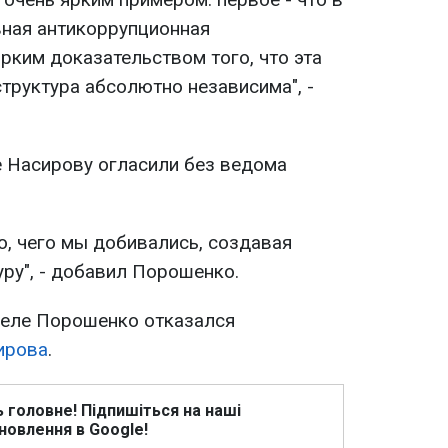
ная антикоррупционная
ярким доказательством того, что эта
труктура абсолютно независима", -
е Насирову огласили без ведома
то, чего мы добивались, создавая
ру", - добавил Порошенко.
деле Порошенко отказался
ирова
.
ь головне! Підпишіться на наші
новлення в Google!