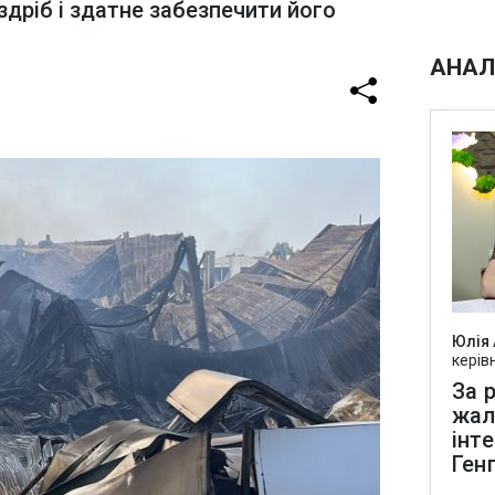
здріб і здатне забезпечити його
АНАЛ
Юлія
керів
За р
жал
інт
Ген