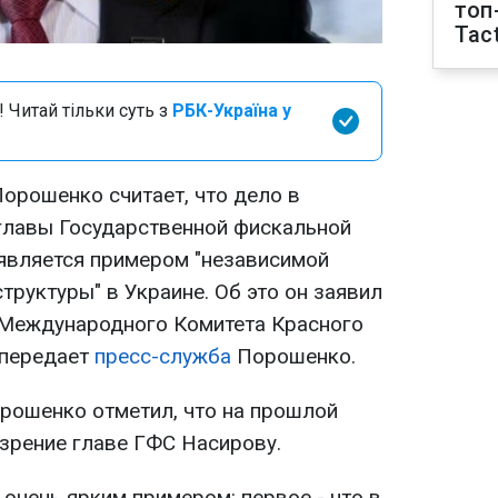
топ
Tact
 Читай тільки суть з
РБК-Україна у
орошенко считает, что дело в
главы Государственной фискальной
является примером "независимой
руктуры" в Украине. Об это он заявил
 Международного Комитета Красного
 передает
пресс-служба
Порошенко.
орошенко отметил, что на прошлой
зрение главе ГФС Насирову.
я очень ярким примером: первое - что в