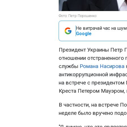
Фото: Петр Порошенко
Не витрачай час на шум!
Google
Президент Украины Петр П
отношении отстраненного 
службы
Романа Насирова
антикоррупционной инфраст
на встрече с президентом
Креста Петером Мауэром,
В частности, на встрече П
неделе было вручено подо
"Я думаю, что это являетс