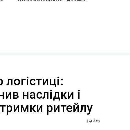
 логістиці:
нив наслідки і
дтримки ритейлу
3 хв