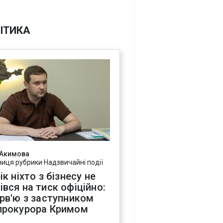
ІТИКА
 Акимова
ниця рубрики Надзвичайні події
ік ніхто з бізнесу не
івся на тиск офіційно:
ерв'ю з заступником
прокурора Кримом