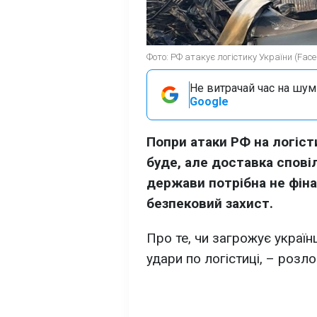
Фото: РФ атакує логістику України (Faceb
Не витрачай час на шум!
Google
Попри атаки РФ на логісти
буде, але доставка спові
держави потрібна не фіна
безпековий захист.
Про те, чи загрожує україн
удари по логістиці, – розл