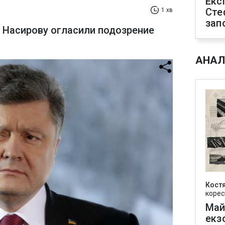
Екс
Сте
1 хв
зап
 Насирову огласили подозрение
АНАЛ
Кост
корес
Май
екз