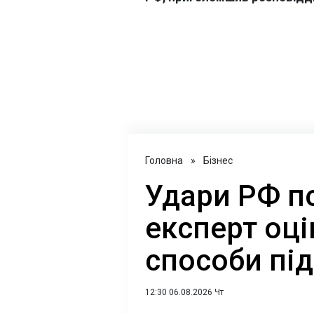
Головна
»
Бізнес
Удари РФ по
експерт оці
способи пі
12:30 06.08.2026 Чт