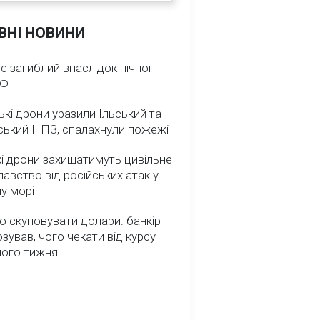
ВНІ НОВИНИ
 є загиблий внаслідок нічної
РФ
ькі дрони уразили Ільський та
ський НПЗ, спалахнули пожежі
і дрони захищатимуть цивільне
авство від російських атак у
у морі
о скуповувати долари: банкір
зував, чого чекати від курсу
ного тижня