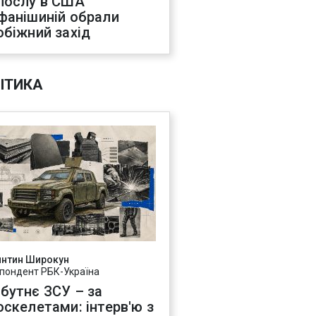
послу в США
фанішиній обрали
обіжний захід
ІТИКА
янтин Широкун
пондент РБК-Україна
бутнє ЗСУ – за
оскелетами: інтерв'ю з