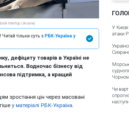
ГОЛО
ook Intertop Ukraine)
У Києві
атаки 
 Читай тільки суть з
РБК-Україна у
Українс
Сизран
ку, дефіциту товарів в Україні не
Морськ
льниться. Водночас бізнесу від
суднопл
нсова підтримка, а кращий
Чорном
Чи варт
спрогно
цям зростання цін через масовані
наступ
огіше
у матеріалі РБК-Україна
.