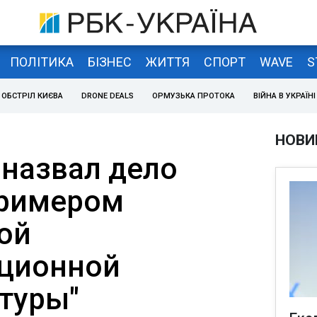
ПОЛІТИКА
БІЗНЕС
ЖИТТЯ
СПОРТ
WAVE
S
ОБСТРІЛ КИЄВА
DRONE DEALS
ОРМУЗЬКА ПРОТОКА
ВІЙНА В УКРАЇНІ
НОВИ
назвал дело
примером
ой
пционной
туры"