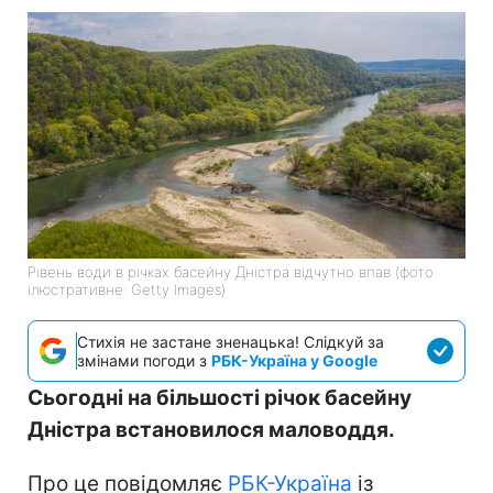
Рівень води в річках басейну Дністра відчутно впав (фото
ілюстративне: Getty Images)
Стихія не застане зненацька! Слідкуй за
змінами погоди з
РБК-Україна у Google
Сьогодні на більшості річок басейну
Дністра встановилося маловоддя.
Про це повідомляє
РБК-Україна
із