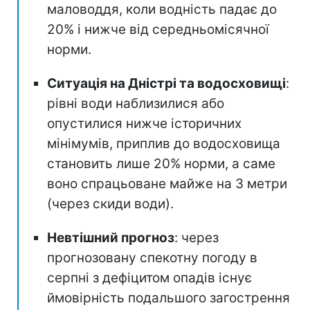
маловоддя, коли водність падає до
20% і нижче від середньомісячної
норми.
Ситуація на Дністрі та водосховищі
:
рівні води наблизилися або
опустилися нижче історичних
мінімумів, приплив до водосховища
становить лише 20% норми, а саме
воно спрацьоване майже на 3 метри
(через скиди води).
Невтішний прогноз
: через
прогнозовану спекотну погоду в
серпні з дефіцитом опадів існує
ймовірність подальшого загострення