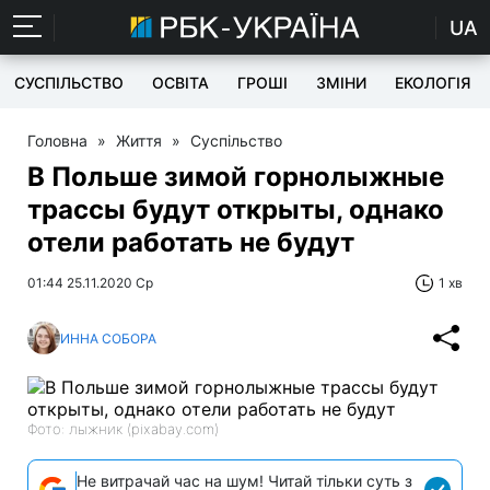
UA
СУСПІЛЬСТВО
ОСВІТА
ГРОШІ
ЗМІНИ
ЕКОЛОГІЯ
Головна
»
Життя
»
Суспільство
В Польше зимой горнолыжные
трассы будут открыты, однако
отели работать не будут
01:44 25.11.2020 Ср
1 хв
ИННА СОБОРА
Фото: лыжник (pixabay.com)
Не витрачай час на шум! Читай тільки суть з