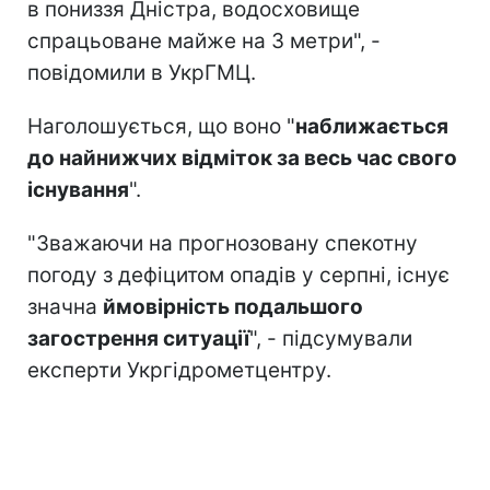
в пониззя Дністра, водосховище
спрацьоване майже на 3 метри", -
повідомили в УкрГМЦ.
Наголошується, що воно "
наближається
до найнижчих відміток за весь час свого
існування
".
"Зважаючи на прогнозовану спекотну
погоду з дефіцитом опадів у серпні, існує
значна
ймовірність подальшого
загострення ситуації
", - підсумували
експерти Укргідрометцентру.