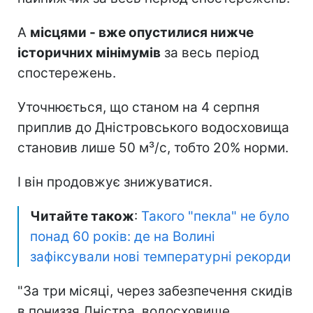
А
місцями - вже опустилися нижче
історичних мінімумів
за весь період
спостережень.
Уточнюється, що станом на 4 серпня
приплив до Дністровського водосховища
становив лише 50 м³/с, тобто 20% норми.
І він продовжує знижуватися.
Читайте також
:
Такого "пекла" не було
понад 60 років: де на Волині
зафіксували нові температурні рекорди
"За три місяці, через забезпечення скидів
в пониззя Дністра, водосховище