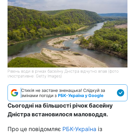
Рівень води в річках басейну Дністра відчутно впав (фото
ілюстративне: Getty Images)
Стихія не застане зненацька! Слідкуй за
змінами погоди з
РБК-Україна у Google
Сьогодні на більшості річок басейну
Дністра встановилося маловоддя.
Про це повідомляє
РБК-Україна
із