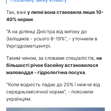
глобальну зміну клімату
Так, вже
у липні вона становила лише 10-
40% норми
.
"А на ділянці Дністра від витоку до
Заліщиків - усього 8-19%", - уточнили в
Укргідрометцентрі.
Таким чином, за словами спеціалістів,
на
більшості річок басейну встановилося
маловоддя - гідрологічна посуха
.
"Коли водність падає до 20% і нижче від
середньомісячної норми", - пояснили
українцям.