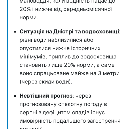
маловоддя, коли водність падає до
20% і нижче від середньомісячної
норми.
Ситуація на Дністрі та водосховищі
:
рівні води наблизилися або
опустилися нижче історичних
мінімумів, приплив до водосховища
становить лише 20% норми, а саме
воно спрацьоване майже на 3 метри
(через скиди води).
Невтішний прогноз
: через
прогнозовану спекотну погоду в
серпні з дефіцитом опадів існує
ймовірність подальшого загострення