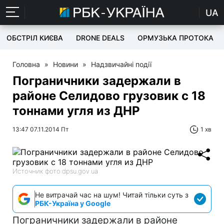
UA
ОБСТРІЛ КИЄВА
DRONE DEALS
ОРМУЗЬКА ПРОТОКА
Головна
»
Новини
»
Надзвичайні події
Пограничники задержали в
районе Селидово грузовик с 18
тоннами угля из ДНР
13:47 07.11.2014 Пт
1 хв
Источник фото:dpsu.gov.ua
Не витрачай час на шум! Читай тільки суть з
РБК-Україна у Google
Пограничники задержали в районе