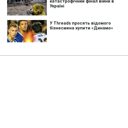
Головна
»
Новини
»
Війна в Україні
Чи готовий Київ до
територіальних поступок після
масованих атак РФ: дані
опитування
12:40 07.08.2026 Пт
1 хв
Чи змінилася думка киян щодо "здачі"