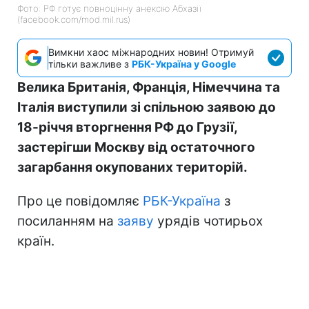
Фото: РФ готує повноцінну анексію Абхазії
(facebook.com/mod.mil.rus)
Вимкни хаос міжнародних новин! Отримуй
тільки важливе з
РБК-Україна у Google
Велика Британія, Франція, Німеччина та
Італія виступили зі спільною заявою до
18-річчя вторгнення РФ до Грузії,
застерігши Москву від остаточного
загарбання окупованих територій.
Про це повідомляє
РБК-Україна
з
посиланням на
заяву
урядів чотирьох
країн.