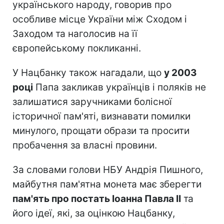
українського народу, говорив про
особливе місце України між Сходом і
Заходом та наголосив на її
європейському покликанні.
У Нацбанку також нагадали, що
у 2003
році
Папа закликав українців і поляків не
залишатися заручниками болісної
історичної пам'яті, визнавати помилки
минулого, прощати образи та просити
пробачення за власні провини.
За словами голови НБУ Андрія Пишного,
майбутня пам'ятна монета має зберегти
пам'ять про постать Іоанна Павла II
та
його ідеї, які, за оцінкою Нацбанку,