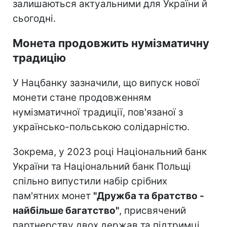
залишаються актуальними для України й
сьогодні.
Монета продовжить нумізматичну
традицію
У Нацбанку зазначили, що випуск нової
монети стане продовженням
нумізматичної традиції, пов'язаної з
українсько-польською солідарністю.
Зокрема, у 2023 році Національний банк
України та Національний банк Польщі
спільно випустили набір срібних
пам'ятних монет
"Дружба та братство -
найбільше багатство"
, присвячений
партнерству двох держав та підтримці