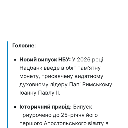
Головне:
Новий випуск НБУ:
У 2026 році
Нацбанк введе в обіг пам'ятну
монету, присвячену видатному
духовному лідеру Папі Римському
Іоанну Павлу II.
Історичний привід:
Випуск
приурочено до 25-річчя його
першого Апостольського візиту в