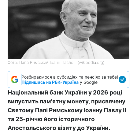
Фото: Папа Римський Іоанн Павло II (wikipedia.org)
Розбираємося в субсидіях та пенсіях за тебе!
Підпишись на РБК-Україна
у Google
Національний банк України у 2026 році
випустить пам'ятну монету, присвячену
Святому Папі Римському Іоанну Павлу II
та 25-річчю його історичного
Апостольського візиту до України.