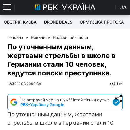
UA
ОБСТРІЛ КИЄВА
DRONE DEALS
ОРМУЗЬКА ПРОТОКА
Головна
»
Новини
»
Надзвичайні події
По уточненным данным,
жертвами стрельбы в школе в
Германии стали 10 человек,
ведутся поиски преступника.
12:39 11.03.2009 Ср
1 хв
Не витрачай час на шум! Читай тільки суть з
РБК-Україна у Google
По уточненным данным, жертвами
стрельбы в школе в Германии стали 10