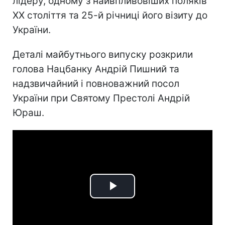
лідеру, одному з найвпливовіших поляків
ХХ століття та 25-й річниці його візиту до
України.
Деталі майбутнього випуску розкрили
голова Нацбанку Андрій Пишний та
надзвичайний і повноважний посол
України при Святому Престолі Андрій
Юраш.
Play
Video