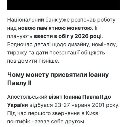
Національний банк уже розпочав роботу
над
новою пам'ятною монетою
. Її
планують
ввести в обіг у 2026 роц
і.
Водночас деталі щодо дизайну, номіналу,
тиражу та дати презентації обіцяють
повідомити пізніше.
Чому монету присвятили Іоанну
Павлу II
Апостольський
візит Іоанна Павла II до
України
відбувся 23-27 червня 2001 року.
Під час першого звернення в Києві
понтифік назвав себе другом