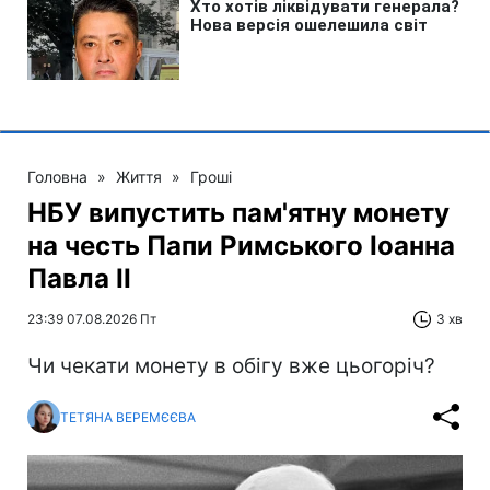
Головна
»
Життя
»
Гроші
НБУ випустить пам'ятну монету
на честь Папи Римського Іоанна
Павла II
23:39 07.08.2026 Пт
3 хв
Чи чекати монету в обігу вже цьогоріч?
ТЕТЯНА ВЕРЕМЄЄВА