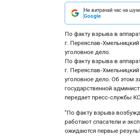
Не витрачай час на шум!
Google
По факту взрыва в аппара
г. Переяслав-Хмельницкий
уголовное дело.
По факту взрыва в аппара
г. Переяслав-Хмельницкий
уголовное дело. Об этом з
государственной админист
передает пресс-службы КО
"По факту взрыва возбужд
работают спасатели и эксп
ожидаются первые результ