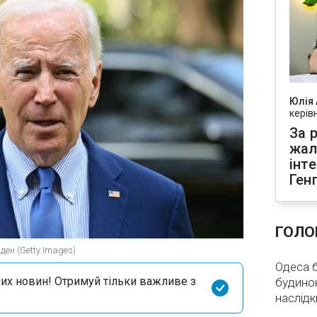
Юлія
керів
За р
жал
інт
Ген
ГОЛО
ен (Getty Images)
Одеса бе
их новин! Отримуй тільки важливе з
будинок
наслідк