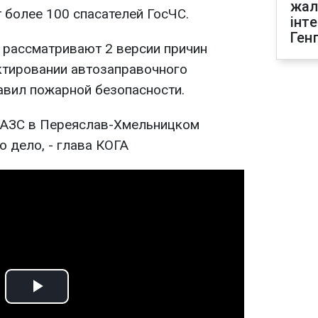
жал
 более 100 спасателей ГосЧС.
інт
Ген
, рассматривают 2 версии причин
ктировании автозаправочного
авил пожарной безопасности.
Play