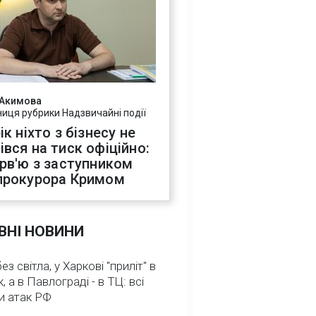
 Акимова
ниця рубрики Надзвичайні події
ік ніхто з бізнесу не
івся на тиск офіційно:
ерв'ю з заступником
прокурора Кримом
ВНІ НОВИНИ
з світла, у Харкові "приліт" в
, а в Павлограді - в ТЦ: всі
и атак РФ