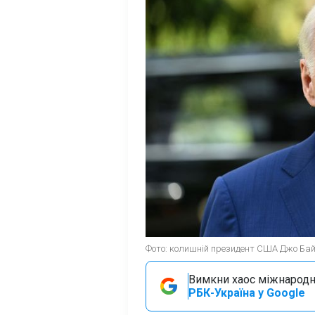
Фото: колишній президент США Джо Байд
Вимкни хаос міжнародн
РБК-Україна у Google