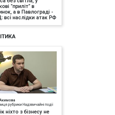
са без світла, у
ові "приліт" в
инок, а в Павлограді -
Ц: всі наслідки атак РФ
ІТИКА
 Акимова
ниця рубрики Надзвичайні події
ік ніхто з бізнесу не