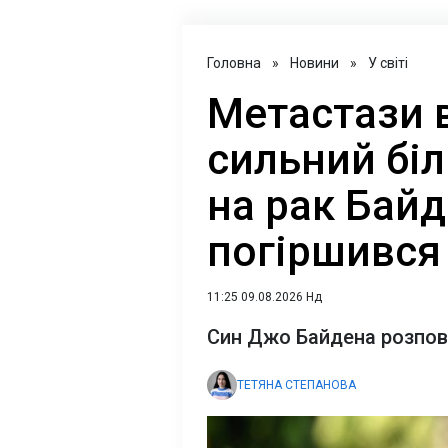
Головна
»
Новини
»
У світі
Метастази в
сильний біл
на рак Бай
погіршився
11:25 09.08.2026 Нд
Син Джо Байдена розпов
ТЕТЯНА СТЕПАНОВА