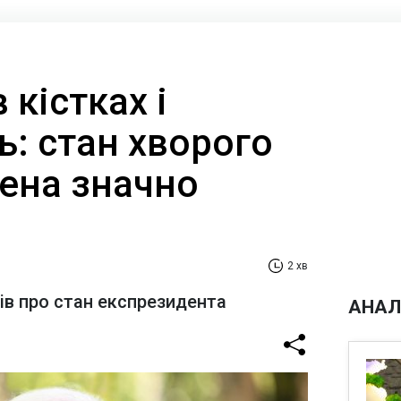
 кістках і
ь: стан хворого
дена значно
2 хв
ів про стан експрезидента
АНАЛ