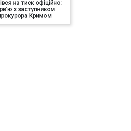
івся на тиск офіційно:
ерв'ю з заступником
прокурора Кримом