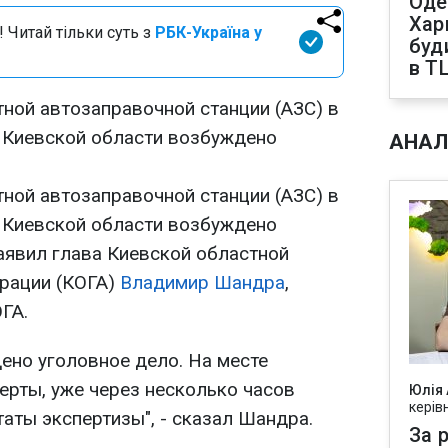
Оде
Харк
 Читай тільки суть з
РБК-Україна у
буд
в Т
тной автозаправочной станции (АЗС) в
 Киевской области возбуждено
АНАЛ
тной автозаправочной станции (АЗС) в
 Киевской области возбуждено
аявил глава Киевской областной
рации (КОГА)
Владимир Шандра
,
ГА.
ено уголовное дело. На месте
ерты, уже через несколько часов
Юлія
керів
аты экспертизы", - сказал Шандра.
За р