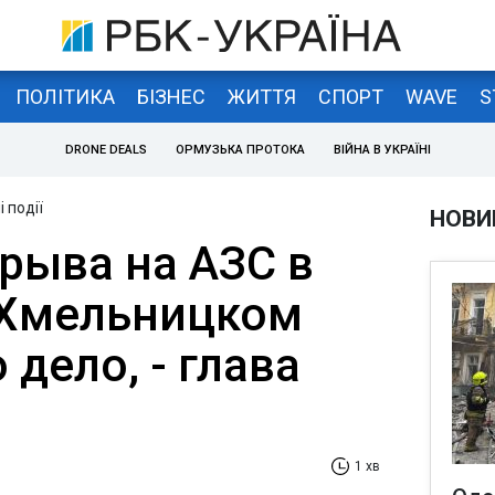
ПОЛІТИКА
БІЗНЕС
ЖИТТЯ
СПОРТ
WAVE
S
DRONE DEALS
ОРМУЗЬКА ПРОТОКА
ВІЙНА В УКРАЇНІ
 події
НОВИ
рыва на АЗС в
-Хмельницком
дело, - глава
1 хв