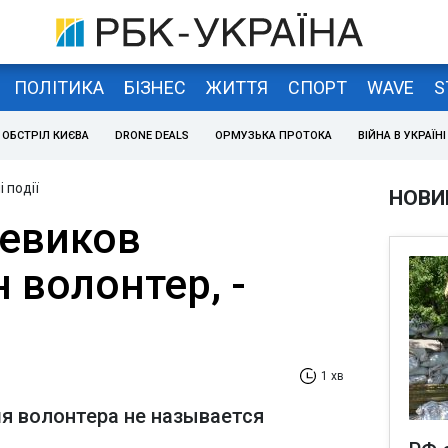
ПОЛІТИКА
БІЗНЕС
ЖИТТЯ
СПОРТ
WAVE
S
ОБСТРІЛ КИЄВА
DRONE DEALS
ОРМУЗЬКА ПРОТОКА
ВІЙНА В УКРАЇНІ
 події
НОВИ
оевиков
 волонтер, -
1 хв
мя волонтера не называется