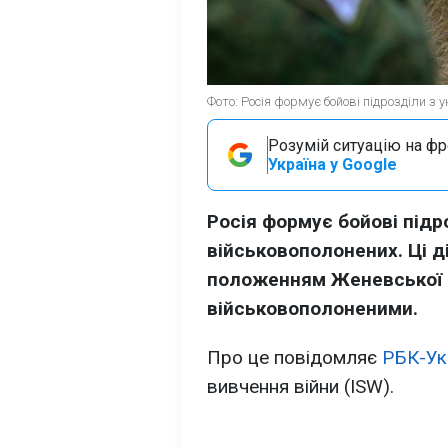
Фото: Росія формує бойові підрозділи з 
Розумій ситуацію на фро
Україна у Google
Росія формує бойові підр
військовополонених. Ці д
положенням Женевської к
військовополоненими.
Про це повідомляє
РБК-Ук
вивчення війни (ISW).