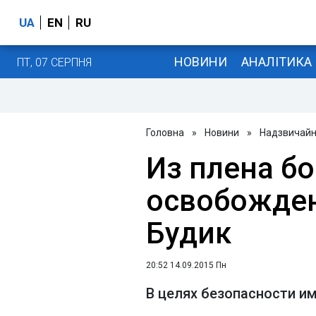
UA
EN
RU
НОВИНИ
АНАЛІТИКА
ПТ, 07 СЕРПНЯ
Головна
»
Новини
»
Надзвичайні
Из плена б
освобожден
Будик
20:52 14.09.2015 Пн
В целях безопасности и