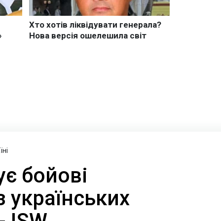
їні
ує бойові
з українських
- ISW