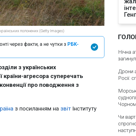
жал
інт
Ген
українських полонених (Getty Images)
ГОЛО
нті через факти, а не чутки з
РБК-
Нічна а
загинул
озділи з українських
Дрони 
ії країни-агресора суперечать
Росії: 
онвенції про поводження з
Морськ
суднопл
Чорном
раїна
з посиланням на
звіт
Інституту
Чи варт
спрогно
наступ