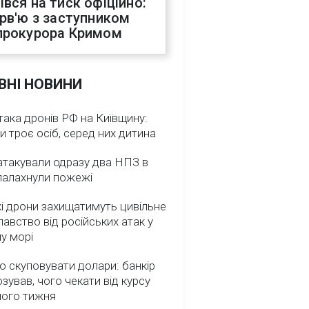
івся на тиск офіційно:
ерв'ю з заступником
прокурора Кримом
ВНІ НОВИНИ
така дронів РФ на Київщину:
и троє осіб, серед них дитина
атакували одразу два НПЗ в
спалахнули пожежі
і дрони захищатимуть цивільне
авство від російських атак у
у морі
о скуповувати долари: банкір
зував, чого чекати від курсу
ного тижня