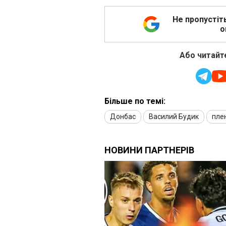
Не пропустіт
о
Або читайте
Більше по темі:
Донбас
Василий Будик
пле