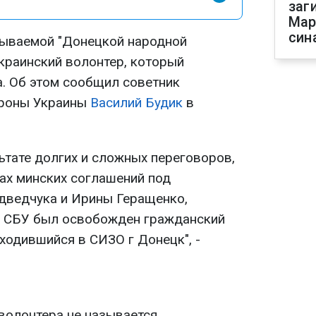
заг
Мар
син
зываемой "Донецкой народной
краинский волонтер, который
. Об этом сообщил советник
ороны Украины
Василий Будик
в
ьтате долгих и сложных переговоров,
ах минских соглашений под
дведчука и Ирины Геращенко,
и СБУ был освобожден гражданский
ходившийся в СИЗО г Донецк", -
волонтера не называется.