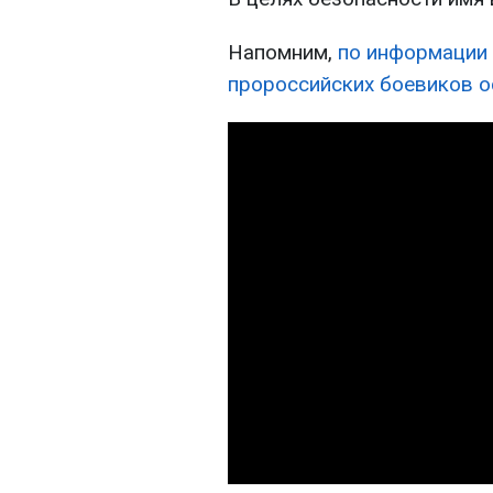
Напомним,
по информации 
пророссийских боевиков о