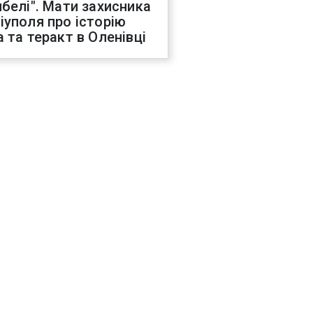
ибелі". Мати захисника
іуполя про історію
а та теракт в Оленівці