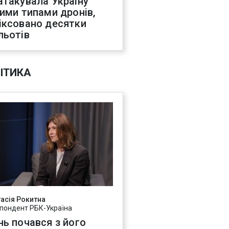
атакувала Україну
ними типами дронів,
іксовано десятки
льотів
ІТИКА
асія Рокитна
пондент РБК-Україна
нь почався з його