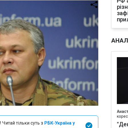
РФ 
різ
заф
при
АНАЛ
Анаст
корес
 Читай тільки суть з
РБК-Україна у
"Де