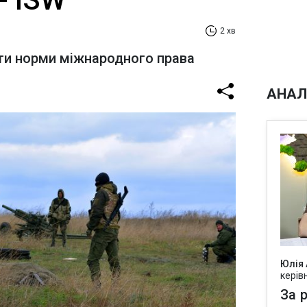
2 хв
и норми міжнародного права
АНАЛ
Юлія
керів
За р