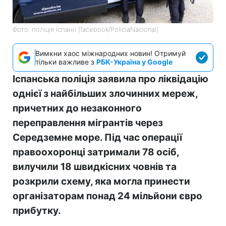
Фото: поліція Іспанії (facebook/PoliciaNacional)
Вимкни хаос міжнародних новин! Отримуй
тільки важливе з
РБК-Україна у Google
Іспанська поліція заявила про ліквідацію
однієї з найбільших злочинних мереж,
причетних до незаконного
переправлення мігрантів через
Середземне море. Під час операції
правоохоронці затримали 78 осіб,
вилучили 18 швидкісних човнів та
розкрили схему, яка могла принести
організаторам понад 24 мільйони євро
прибутку.