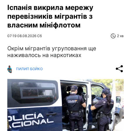
Іспанія викрила мережу
перевізників мігрантів з
власним мініфлотом
07:19 08.08.2026 Сб
2 хв
Окрім мігрантів угруповання ще
наживалось на наркотиках
ПИЛИП БОЙКО