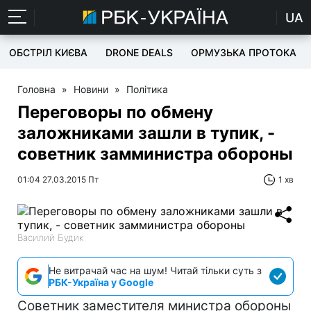
UA
ОБСТРІЛ КИЄВА
DRONE DEALS
ОРМУЗЬКА ПРОТОКА
Головна
»
Новини
»
Політика
Переговоры по обмену
заложниками зашли в тупик, -
советник замминистра обороны
01:04 27.03.2015 Пт
1 хв
Василий Будик
Не витрачай час на шум! Читай тільки суть з
РБК-Україна у Google
Советник заместителя министра обороны