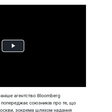
Play
Video
аніше агентство Bloomberg
 попереджає союзників про те, що
Москви, зокрема шляхом надання