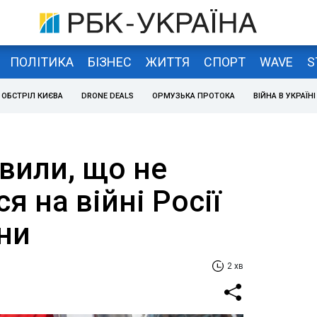
ПОЛІТИКА
БІЗНЕС
ЖИТТЯ
СПОРТ
WAVE
S
ОБСТРІЛ КИЄВА
DRONE DEALS
ОРМУЗЬКА ПРОТОКА
ВІЙНА В УКРАЇНІ
явили, що не
 на війні Росії
ни
2 хв