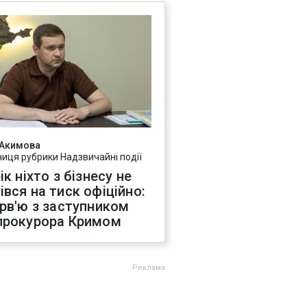
 Акимова
ниця рубрики Надзвичайні події
ік ніхто з бізнесу не
івся на тиск офіційно:
ерв'ю з заступником
прокурора Кримом