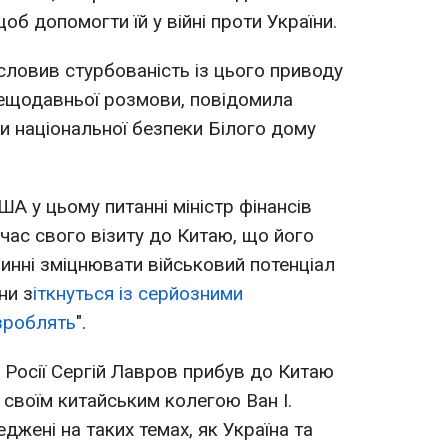
об допомогти їй у війні проти України.
ловив стурбованість із цього приводу
ї нещодавньої розмови, повідомила
и національної безпеки Білого дому
ША у цьому питанні міністр фінансів
час свого візиту до Китаю, що його
винні зміцнювати військовий потенціал
ни з
іткнуться із серйозними
зроблять
".
 Росії Сергій Лавров прибув до Китаю
і своїм китайським колегою Ван І.
жені на таких темах, як Україна та