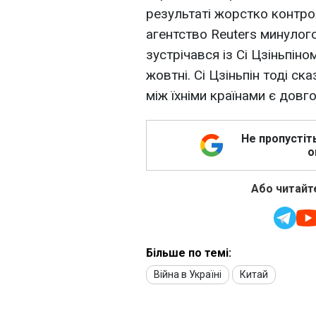
результаті жорстко контр
агентство Reuters минулого
зустрічався із Сі Цзіньпіно
жовтні. Сі Цзіньпін тоді ск
між їхніми країнами є дов
Не пропустіт
о
Або читайте
Більше по темі:
Війна в Україні
Китай