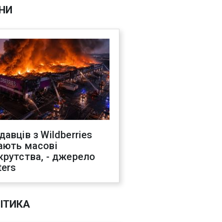
НИ
давців з Wildberries
ають масові
крутства, - джерело
ters
ІТИКА