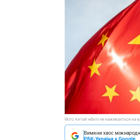
Фото: Китай нібито не наживається на вій
Вимкни хаос міжнародн
РБК-Україна у Google