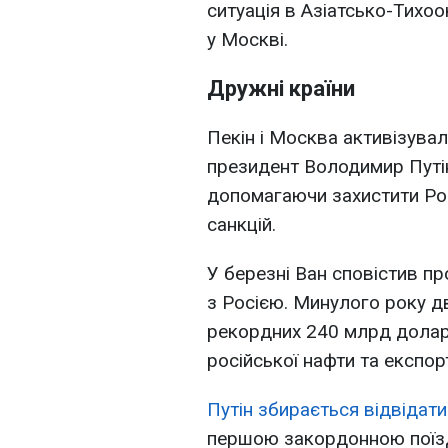
ситуація в Азіатсько-Тихо
у Москві.
Дружні країни
Пекін і Москва активізувал
президент Володимир Путін
допомагаючи захистити Рос
санкцій.
У березні Ван сповістив пр
з Росією. Минулого року д
рекордних 240 млрд доларі
російської нафти та експор
Путін збирається відвідати
першою закордонною поїзд