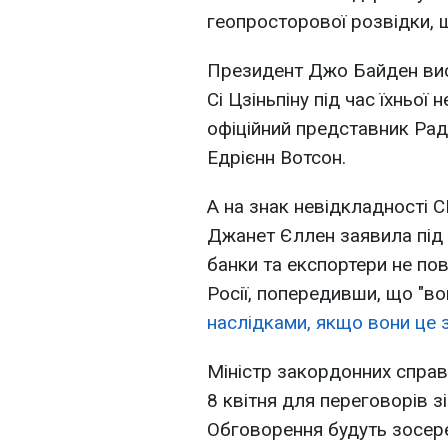
геопросторової розвідки, щ
Президент Джо Байден вис
Сі Цзіньпіну під час їхньо
офіційний представник Рад
Едрієнн Вотсон.
А на знак невідкладності С
Джанет Єллен заявила під 
банки та експортери не по
Росії, попередивши, що "во
наслідками, якщо вони це 
Міністр закордонних справ
8 квітня для переговорів з
Обговорення будуть зосеред