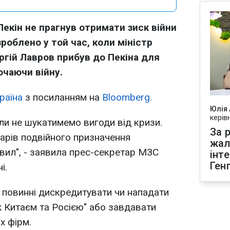
Пекін не прагнув отримати зиск війни
зроблено у той час, коли міністр
гій Лавров прибув до Пекіна для
ючаючи війну.
раїна
з посиланням на
Bloomberg.
Юлія
керів
оли не шукатимемо вигоди від кризи.
За р
арів подвійного призначення
жал
авил", - заявила прес-секретар МЗС
інт
Ген
і.
е повинні дискредитувати чи нападати
ж Китаєм та Росією" або завдавати
х фірм.