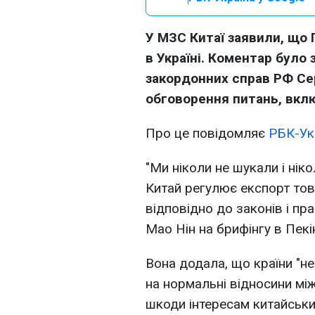
У МЗС Китаї заявили, що 
в Україні. Коментар було 
закордонних справ РФ Сер
обговорення питань, вкл
Про це повідомляє
РБК-Ук
"Ми ніколи не шукали і нік
Китай регулює експорт тов
відповідно до законів і пр
Мао Нін на брифінгу в Пекін
Вона додала, що країни "н
на нормальні відносини мі
шкоди інтересам китайськи