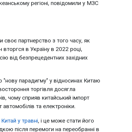
океанському регіоні, повідомили у МЗС
и своє партнерство з того часу, як
 вторгся в Україну в 2022 році,
ію від безпрецедентних західних
о "нову парадигму" у відносинах Китаю
востороння торгівля досягла
в, чому сприяв китайський імпорт
т автомобілів та електроніки.
 Китай у травні
, і це може стати його
кою після перемоги на переобранні в