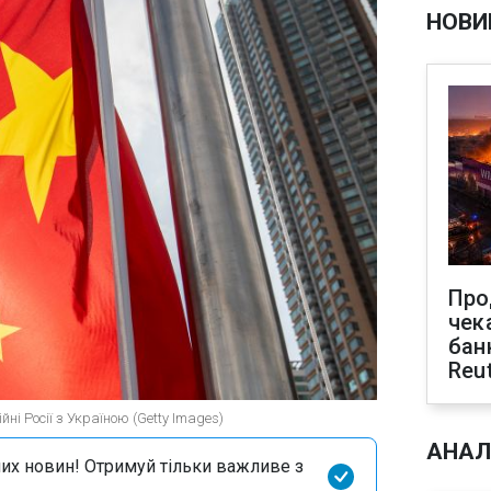
НОВИ
Про
чек
бан
Reu
ні Росії з Україною (Getty Images)
АНАЛ
их новин! Отримуй тільки важливе з