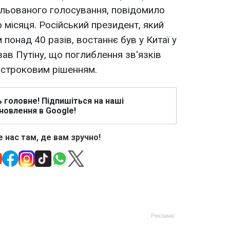
ольованого голосування, повідомило
 місяця. Російський президент, який
м понад 40 разів, востаннє був у Китаї у
азав Путіну, що поглиблення зв'язків
гостроковим рішенням.
ь головне! Підпишіться на наші
новлення в Google!
 нас там, де вам зручно!