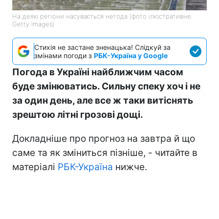
На деякі регіони насувається негода (фото ілюстративне:
Getty Images)
Стихія не застане зненацька! Слідкуй за
змінами погоди з
РБК-Україна у Google
Погода в Україні найближчим часом
буде змінюватись. Сильну спеку хоч і не
за один день, але все ж таки витіснять
зрештою літні грозові дощі.
Докладніше про прогноз на завтра й що
саме та як зміниться пізніше, - читайте в
матеріалі
РБК-Україна
нижче.