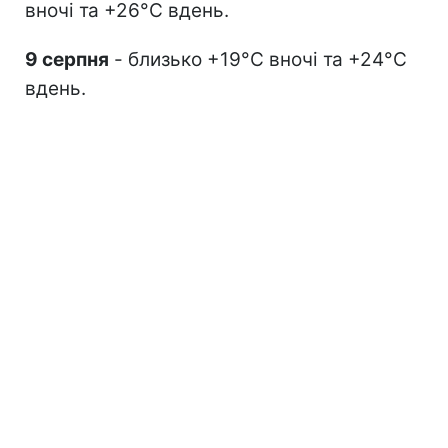
вночі та +26°С вдень.
9 серпня
- близько +19°С вночі та +24°С
вдень.