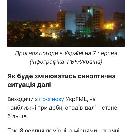
Прогноз погоди в Україні на 7 серпня
(інфографіка: РБК-Україна)
Як буде змінюватись синоптична
ситуація далі
Виходячи з
прогнозу
УкрГМЦ на
найближчі три доби, опадів далі - стане
більше.
Так,
8 серпня
помірні, а місцями - значні