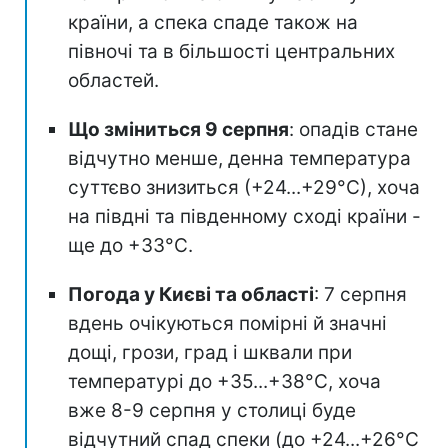
країни, а спека спаде також на
півночі та в більшості центральних
областей.
Що зміниться 9 серпня
: опадів стане
відчутно менше, денна температура
суттєво знизиться (+24...+29°С), хоча
на півдні та південному сході країни -
ще до +33°С.
Погода у Києві та області
: 7 серпня
вдень очікуються помірні й значні
дощі, грози, град і шквали при
температурі до +35...+38°С, хоча
вже 8-9 серпня у столиці буде
відчутний спад спеки (до +24...+26°С