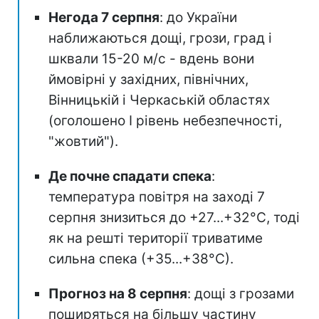
Негода 7 серпня
: до України
наближаються дощі, грози, град і
шквали 15-20 м/с - вдень вони
ймовірні у західних, північних,
Вінницькій і Черкаській областях
(оголошено I рівень небезпечності,
"жовтий").
Де почне спадати спека
:
температура повітря на заході 7
серпня знизиться до +27...+32°С, тоді
як на решті території триватиме
сильна спека (+35...+38°С).
Прогноз на 8 серпня
: дощі з грозами
поширяться на більшу частину