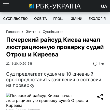
UA
СУСПІЛЬСТВО
ОСВІТА
ГРОШІ
ЗМІНИ
ЕКОЛОГІЯ
Головна
»
Життя
»
Суспільство
Печерский райсуд Киева начал
люстрационную проверку судей
Отрош и Киреева
22:16 20.10.2015 Вт
1 хв
Суд предлагает судьям в 10-дневный
срок предоставить заявления о согласии
на проверку
Фото: Родион Киреев