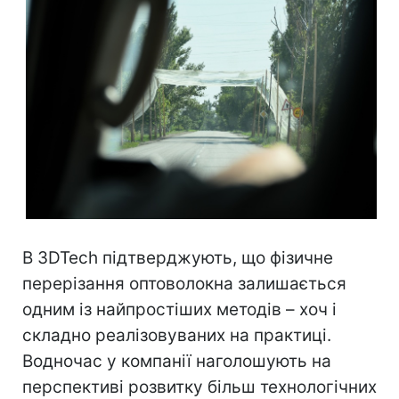
Коли дрон зависає над дорогою, військові накривають маршрут сітками або дротом (фото: надано РБК-Україна)
В 3DTech підтверджують, що фізичне
перерізання оптоволокна залишається
одним із найпростіших методів – хоч і
складно реалізовуваних на практиці.
Водночас у компанії наголошують на
перспективі розвитку більш технологічних