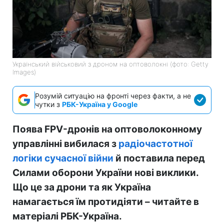
Український військовий з дроном на оптоволокні (фото: Getty
Images)
Розумій ситуацію на фронті через факти, а не
чутки з
РБК-Україна у Google
Поява FPV-дронів на оптоволоконному
управлінні вибилася з
радіочастотної
логіки сучасної війни
й поставила перед
Силами оборони України нові виклики.
Що це за дрони та як Україна
намагається їм протидіяти – читайте в
матеріалі РБК-Україна.