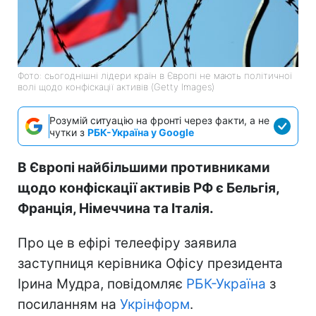
Фото: сьогоднішні лідери країн в Європі не мають політичної
волі щодо конфіскації активів (Getty Images)
Розумій ситуацію на фронті через факти, а не
чутки з
РБК-Україна у Google
В Європі найбільшими противниками
щодо конфіскації активів РФ є Бельгія,
Франція, Німеччина та Італія.
Про це в ефірі телеефіру заявила
заступниця керівника Офісу президента
Ірина Мудра, повідомляє
РБК-Україна
з
посиланням на
Укрінформ
.