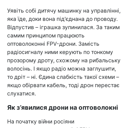
Уявіть собі дитячу машинку на управлінні,
яка їде, доки вона під'єднана до проводу.
Відпустив – іграшка зупинилася. За таким
самим принципом працюють
оптоволоконні FPV-дрони. Замість
радіосигналу ними керують по тонкому
прозорому дроту, схожому на рибальську
волосінь. І якщо радіо можна заглушити,
то дріт – ні. Єдина слабкість такої схеми –
якщо обірвати кабель, тоді дрон перестає
слухатися.
Як з’явилися дрони на оптоволокні
На початку війни росіяни