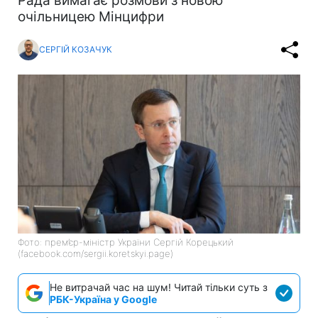
Рада вимагає розмови з новою
очільницею Мінцифри
СЕРГІЙ КОЗАЧУК
Фото: прем’єр-міністр України Сергій Корецький
(facebook.com/sergii.koretskyi.page)
Не витрачай час на шум! Читай тільки суть з
РБК-Україна у Google