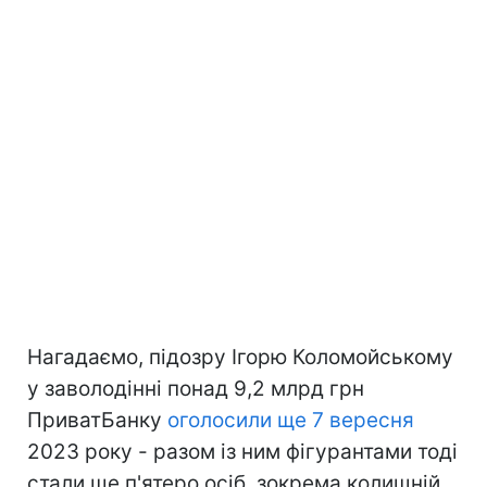
Нагадаємо, підозру Ігорю Коломойському
у заволодінні понад 9,2 млрд грн
ПриватБанку
оголосили ще 7 вересня
2023 року - разом із ним фігурантами тоді
стали ще п'ятеро осіб, зокрема колишній