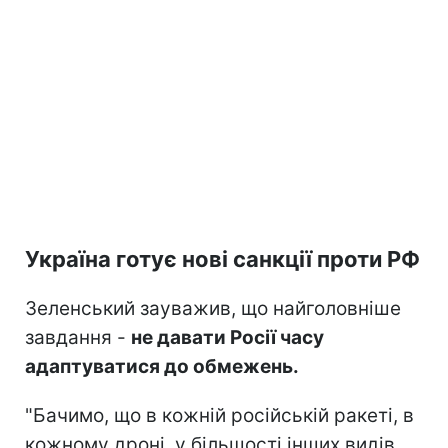
Україна готує нові санкції проти РФ
Зеленський зауважив, що найголовніше
завдання -
не давати Росії часу
адаптуватися до обмежень.
"Бачимо, що в кожній російській ракеті, в
кожному дроні, у більшості інших видів