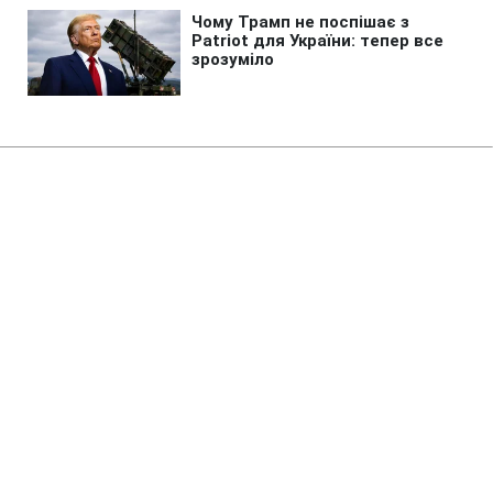
Головна
»
Бізнес
»
Tech
Найгірший рік в історії людства:
вчені знайшли причину
глобальної катастрофи
08:12 08.08.2026 Сб
2 хв
Наші предки спостерігали сонце без
тепла і літній сніг
ОЛЬГА ЗАВАДА