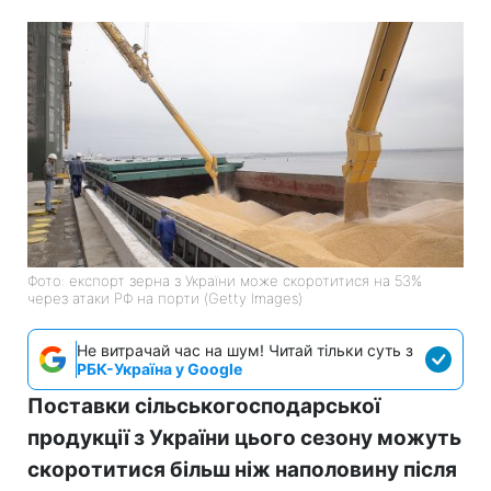
Фото: експорт зерна з України може скоротитися на 53%
через атаки РФ на порти (Getty Images)
Не витрачай час на шум! Читай тільки суть з
РБК-Україна у Google
Поставки сільськогосподарської
продукції з України цього сезону можуть
скоротитися більш ніж наполовину після