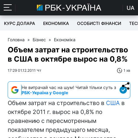
UA
КУРС ДОЛАРА
ЕКОНОМІКА
ОСОБИСТІ ФІНАНСИ
TEC
Головна
»
Бізнес
»
Економіка
Объем затрат на строительство
в США в октябре вырос на 0,8%
17:29 01.12.2011 Чт
1 хв
Не витрачай час на шум! Читай тільки суть з
РБК-Україна у Google
Объем затрат на строительство в
США
в
октябре 2011 г. вырос на 0,8% по
сравнению с пересмотренным
показателем предыдущего месяца,