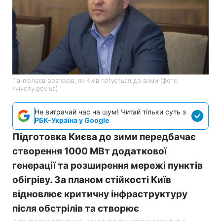
Пантелеєв розповів, як Київ готується до зими (фото:
kyivcity.gov.ua)
Не витрачай час на шум! Читай тільки суть з
РБК-Україна у Google
Підготовка Києва до зими передбачає
створення 1000 МВт додаткової
генерації та розширення мережі пунктів
обігріву. За планом стійкості Київ
відновлює критичну інфраструктуру
після обстрілів та створює