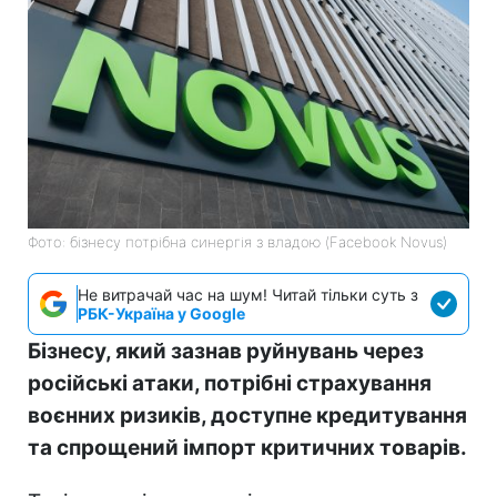
Фото: бізнесу потрібна синергія з владою (Facebook Novus)
Не витрачай час на шум! Читай тільки суть з
РБК-Україна у Google
Бізнесу, який зазнав руйнувань через
російські атаки, потрібні страхування
воєнних ризиків, доступне кредитування
та спрощений імпорт критичних товарів.