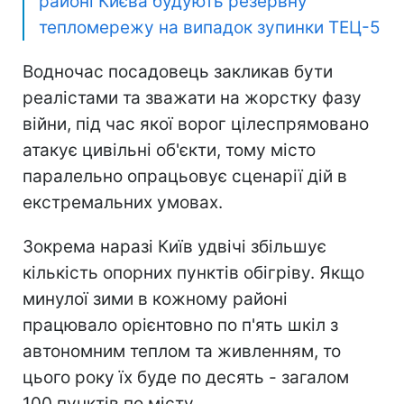
районі Києва будують ️резервну
тепломережу на випадок зупинки ТЕЦ-5
Водночас посадовець закликав бути
реалістами та зважати на жорстку фазу
війни, під час якої ворог цілеспрямовано
атакує цивільні об'єкти, тому місто
паралельно опрацьовує сценарії дій в
екстремальних умовах.
Зокрема наразі Київ удвічі збільшує
кількість опорних пунктів обігріву. Якщо
минулої зими в кожному районі
працювало орієнтовно по п'ять шкіл з
автономним теплом та живленням, то
цього року їх буде по десять - загалом
100 пунктів по місту.