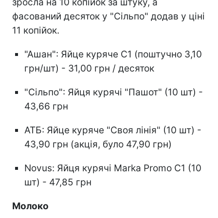
зросла на 10 копійок за штуку, а
фасований десяток у "Сільпо" додав у ціні
11 копійок.
"Ашан": Яйце куряче С1 (поштучно 3,10
грн/шт) - 31,00 грн / десяток
"Сільпо": Яйця курячі "Пашот" (10 шт) -
43,66 грн
АТБ: Яйце куряче "Своя лінія" (10 шт) -
43,90 грн (акція, було 47,90 грн)
Novus: Яйця курячі Marka Promo С1 (10
шт) - 47,85 грн
Молоко