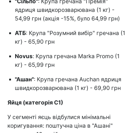
"Сільпо"
: Крупа гречана "Премія"
ядриця швидкорозварювана (1 кг) -
54,99 грн (акція -15%, було 64,99 грн)
АТБ
: Крупа "Розумний вибір" гречана (1
кг) - 65,90 грн
Novus
: Крупа гречана Marka Promo (1
кг) - 65,99 грн
"Ашан"
: Крупа гречана Auchan ядриця
швидкорозварювана (1 кг) - 69,90 грн
Яйця (категорія С1)
У сегменті яєць відбулися мінімальні
коригування: поштучна ціна в "Ашані"