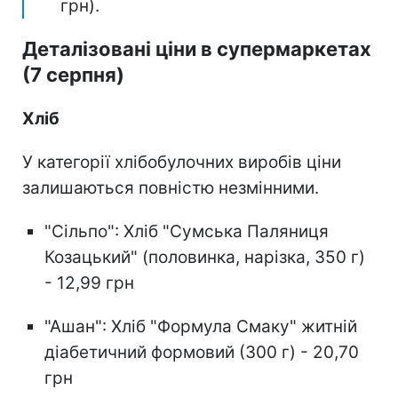
грн).
Деталізовані ціни в супермаркетах
(7 серпня)
Хліб
У категорії хлібобулочних виробів ціни
залишаються повністю незмінними.
"Сільпо": Хліб "Сумська Паляниця
Козацький" (половинка, нарізка, 350 г)
- 12,99 грн
"Ашан": Хліб "Формула Смаку" житній
діабетичний формовий (300 г) - 20,70
грн