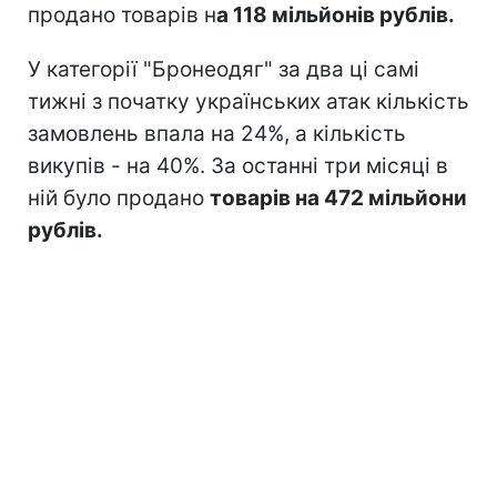
продано товарів н
а 118 мільйонів рублів.
У категорії "Бронеодяг" за два ці самі
тижні з початку українських атак кількість
замовлень впала на 24%, а кількість
викупів - на 40%. За останні три місяці в
ній було продано
товарів на 472 мільйони
рублів.