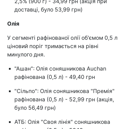
2,5% (900 г) - 34,99 грн (акція при
доставці, було 53,99 грн)
Олія
У сегменті рафінованої олії об'ємом 0,5 л
ціновий поріг тримається на рівні
минулого дня.
"Ашан": Олія соняшникова Auchan
рафінована (0,5 л) - 49,40 грн
"Сільпо": Олія соняшникова "Премія"
рафінована (0,5 л) - 52,99 грн (акція,
було 56,49 грн)
АТБ: Олія "Своя лінія" соняшникова