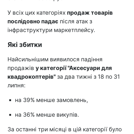
У всіх цих категоріях
продаж товарів
послідовно падає
після атак з
інфраструктури маркетплейсу.
Які збитки
Найсильнішим виявилося падіння
продажів
у категорії "Аксесуари для
квадрокоптерів"
за два тижні з 18 по 31
липня:
на 39% менше замовлень,
на 36% менше викупів.
За останні три місяці в цій категорії було