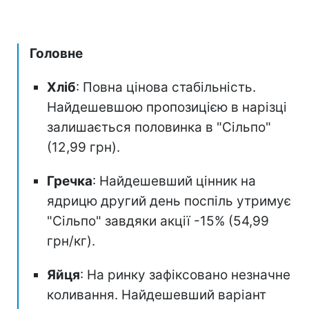
Головне
Хліб
: Повна цінова стабільність.
Найдешевшою пропозицією в нарізці
залишається половинка в "Сільпо"
(12,99 грн).
Гречка
: Найдешевший цінник на
ядрицю другий день поспіль утримує
"Сільпо" завдяки акції -15% (54,99
грн/кг).
Яйця
: На ринку зафіксовано незначне
коливання. Найдешевший варіант