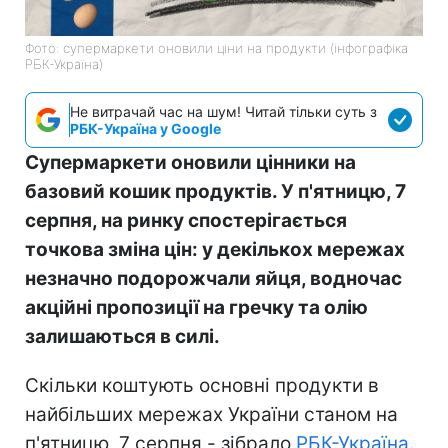
Фото: супермаркети оновили ціни на продукти (інфографіка
РБК-Україна)
Не витрачай час на шум! Читай тільки суть з
РБК-Україна у Google
Супермаркети оновили цінники на
базовий кошик продуктів. У п'ятницю, 7
серпня, на ринку спостерігається
точкова зміна цін: у декількох мережах
незначно подорожчали яйця, водночас
акційні пропозиції на гречку та олію
залишаються в силі.
Скільки коштують основні продукти в
найбільших мережах України станом на
п'ятницю, 7 серпня - зібрало
РБК-Україна
.