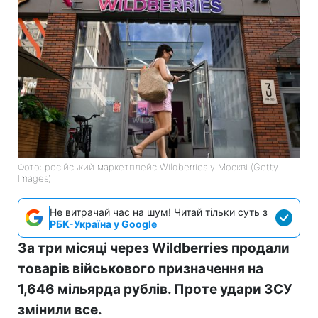
Фото: російський маркетплейс Wildberries у Москві (Getty
Images)
Не витрачай час на шум! Читай тільки суть з
РБК-Україна у Google
За три місяці через Wildberries продали
товарів військового призначення на
1,646 мільярда рублів. Проте удари ЗСУ
змінили все.