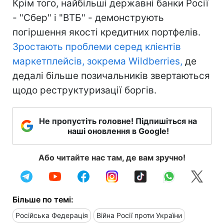
Крім того, найбільші державні банки Росії
- "Сбер" і "ВТБ" - демонструють
погіршення якості кредитних портфелів.
Зростають проблеми серед клієнтів
маркетплейсів, зокрема Wildberries,
де
дедалі більше позичальників звертаються
щодо реструктуризації боргів.
Не пропустіть головне! Підпишіться на
наші оновлення в Google!
Або читайте нас там, де вам зручно!
Більше по темі:
Російська Федерація
Війна Росії проти України