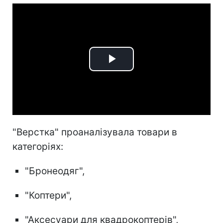
Play
Video
"Верстка" проаналізувала товари в
категоріях:
"Бронеодяг",
"Коптери",
"Аксесуари для квадрокоптерів",