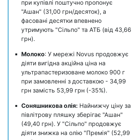
при купівлі поштучно пропонує
"Ашан" (31,00 грн/десяток), а
фасовані десятки впевнено
утримують "Сільпо" та АТБ (від 43,66
грн).
Молоко
: У мережі Novus продовжує
діяти вигідна акційна ціна на
ультрапастеризоване молоко 900 г
при замовленні з доставкою - 34,99
грн замість 53,99 грн (-35%).
Соняшникова олія:
Найнижчу ціну за
півлітрову пляшку зберігає "Ашан"
(49,40 грн). У "Сільпо" продовжує
діяти знижка на олію "Премія" (52,99