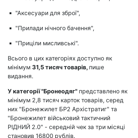
"Аксесуари для зброї",
"Прилади нічного бачення",
"Приціли мисливські".
Всього в цих категоріях доступно як
мінімум
31,5 тисяч товарів,
пише
видання.
У категорії "Бронеодяг"
представлено як
мінімум 2,8 тисяч карток товарів, серед
них "Бронежилет БР2 Архістратиг" та
"Бронежилет військовий тактичний
РІДНИЙ 2.0" - середній чек за три місяці
становив 16800 рублів.