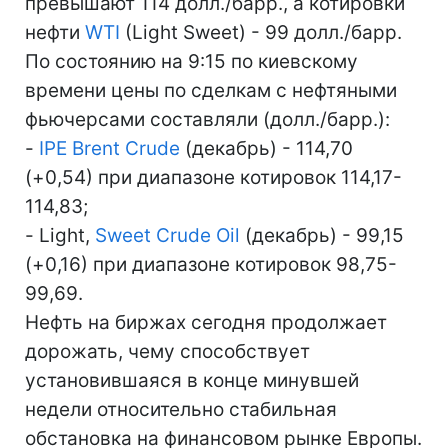
превышают 114 долл./барр., а котировки
нефти
WTI
(Light Sweet) - 99 долл./барр.
По состоянию на 9:15 по киевскому
времени цены по сделкам с нефтяными
фьючерсами составляли (долл./барр.):
-
IPE Brent Crude
(декабрь) - 114,70
(+0,54) при диапазоне котировок 114,17-
114,83;
- Light,
Sweet Crude Oil
(декабрь) - 99,15
(+0,16) при диапазоне котировок 98,75-
99,69.
Нефть на биржах сегодня продолжает
дорожать, чему способствует
установившаяся в конце минувшей
недели относительно стабильная
обстановка на финансовом рынке Европы.