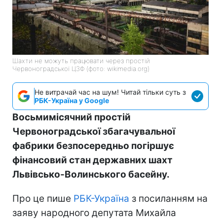
Шахти не можуть працювати через простій
Червоноградської ЦЗФ (фото: wikimedia.org)
Не витрачай час на шум! Читай тільки суть з
РБК-Україна у Google
Восьмимісячний простій
Червоноградської збагачувальної
фабрики безпосередньо погіршує
фінансовий стан державних шахт
Львівсько-Волинського басейну.
Про це пише
РБК-Україна
з посиланням на
заяву народного депутата Михайла