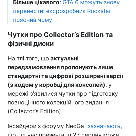
Більше цікавого
:
GTA 6 можуть знову
перенести: ексрозробник Rockstar
пояснив чому
Чутки про Collector’s Edition та
фізичні диски
На тлі того, що
актуальні
передзамовлення пропонують лише
стандартні та цифрові розширені версії
(з кодом у коробці для консолей)
, у
мережі з'явилися чутки про підготовку
повноцінного колекційного видання
(Collector’s Edition).
Інсайдери з форуму NeoGaf
зазначають
,
що під час презентації 27 серпня може