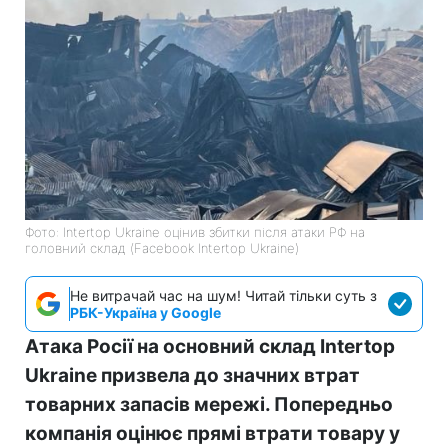
Фото: Intertop Ukraine оцінив збитки після атаки РФ на
головний склад (Facebook Intertop Ukraine)
Не витрачай час на шум! Читай тільки суть з
РБК-Україна у Google
Атака Росії на основний склад Intertop
Ukraine призвела до значних втрат
товарних запасів мережі. Попередньо
компанія оцінює прямі втрати товару у