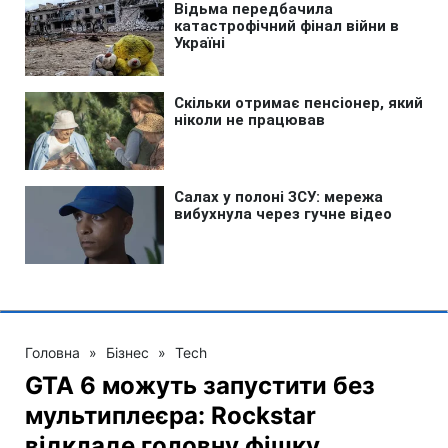
Головна
»
Бізнес
»
Tech
GTA 6 можуть запустити без
мультиплеєра: Rockstar
відкладе головну фішку