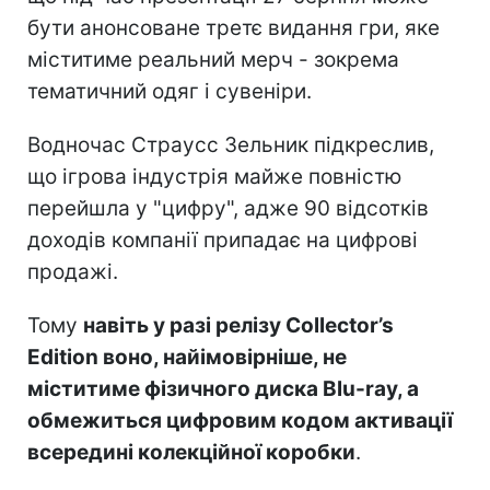
бути анонсоване третє видання гри, яке
міститиме реальний мерч - зокрема
тематичний одяг і сувеніри.
Водночас Страусс Зельник підкреслив,
що ігрова індустрія майже повністю
перейшла у "цифру", адже 90 відсотків
доходів компанії припадає на цифрові
продажі.
Тому
навіть у разі релізу Collector’s
Edition воно, найімовірніше, не
міститиме фізичного диска Blu-ray, а
обмежиться цифровим кодом активації
всередині колекційної коробки
.