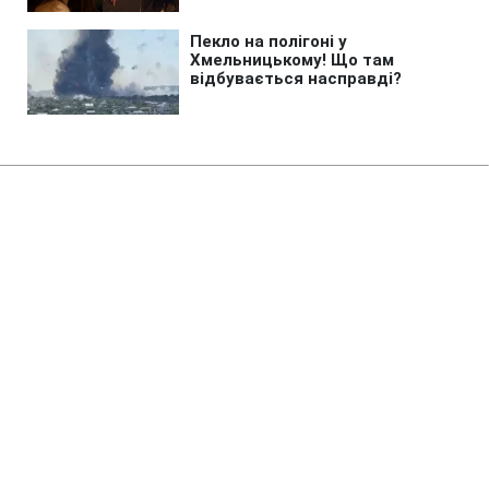
Головна
»
Життя
»
Гроші
Переплата за податками: чи
можна повернути зайві кошти
на свій рахунок
21:20 06.08.2026 Чт
2 хв
Податкова розглядає заяву про
повернення коштів протягом 20 днів
ВАЛЕРІЯ АБАБІНА