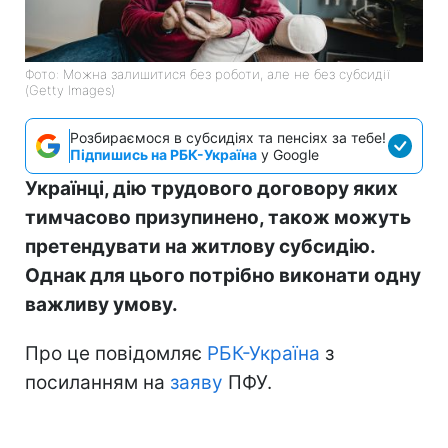
Фото: Можна залишитися без роботи, але не без субсидії
(Getty Images)
Розбираємося в субсидіях та пенсіях за тебе!
Підпишись на РБК-Україна
у Google
Українці, дію трудового договору яких
тимчасово призупинено, також можуть
претендувати на житлову субсидію.
Однак для цього потрібно виконати одну
важливу умову.
Про це повідомляє
РБК-Україна
з
посиланням на
заяву
ПФУ.