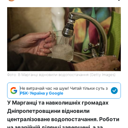
Фото: В Марганці відновили водопостачання (Getty Images)
Не витрачай час на шум! Читай тільки суть з
РБК-Україна у Google
У Марганці та навколишніх громадах
Дніпропетровщини відновили
централізоване водопостачання. Роботи
на аварійній ділянці завершені, а за