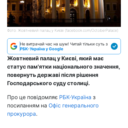
Фото: Жовтневий палац у Києві (facebook.com/OctoberPalace)
Не витрачай час на шум! Читай тільки суть з
РБК-Україна у Google
Жовтневий палац у Києві, який має
статус пам'ятки національного значення,
повернуть державі після рішення
Господарського суду столиці.
Про це повідомляє
РБК-Україна
з
посиланням на
Офіс генерального
прокурора
.