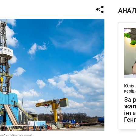
АНАЛ
Юлія
керів
За р
жал
інт
Ген
зу" (naftogaz.com)