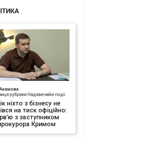
ІТИКА
 Акимова
ниця рубрики Надзвичайні події
ік ніхто з бізнесу не
івся на тиск офіційно:
ерв'ю з заступником
прокурора Кримом