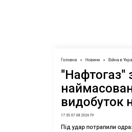
Головна
»
Новини
»
Війна в Укра
"Нафтогаз" 
наймасован
видобуток н
17:35 07.08.2026 Пт
Під удар потрапили одраз