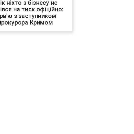
ік ніхто з бізнесу не
івся на тиск офіційно:
ерв'ю з заступником
прокурора Кримом