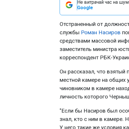
Не витрачай час на шум!
Google
Отстраненный от должност
службы
Роман Насиров
по
средствами массовой инфо
заместитель министра юст
корреспондент РБК-Украин
Он рассказал, что взятый 
местной камере на общих 
чиновником в камере нахо
личность которого Черныш
"Если бы Насиров был осо
знал, кто с ним в камере. 
У него такие же условия ка