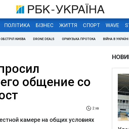
ПОЛІТИКА
БІЗНЕС
ЖИТТЯ
СПОРТ
WAVE
S
ОБСТРІЛ КИЄВА
DRONE DEALS
ОРМУЗЬКА ПРОТОКА
ВІЙНА В УКРАЇНІ
НОВИ
просил
 его общение со
юст
2 хв
местной камере на общих условиях