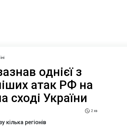
їні
зазнав однієї з
іших атак РФ на
а сході України
2 хв
у кілька регіонів