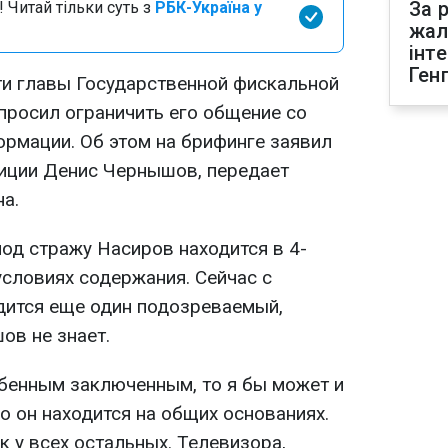
За р
 Читай тільки суть з
РБК-Україна у
жал
інт
Ген
и главы Государственной фискальной
просил ограничить его общение со
рмации. Об этом на брифинге заявил
иции Денис Чернышов, передает
а.
под стражу Насиров находится в 4-
условиях содержания. Сейчас с
дится еще один подозреваемый,
ов не знает.
бенным заключенным, то я бы может и
Но он находится на общих основаниях.
к у всех остальных. Телевизора,