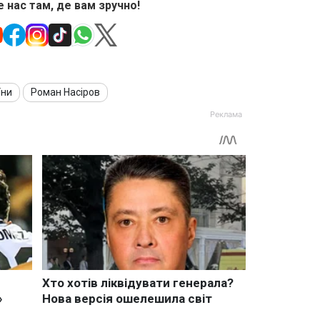
 нас там, де вам зручно!
їни
Роман Насіров