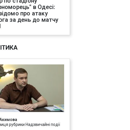
р по стадіону
рноморець" в Одесі:
відомо про атаку
ога за день до матчу
Л
ІТИКА
 Акимова
ниця рубрики Надзвичайні події