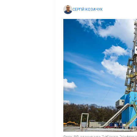
СЕРГІЙ КОЗАЧУК
Фото: РФ атакувала 7 обʼєктів "Нафтога