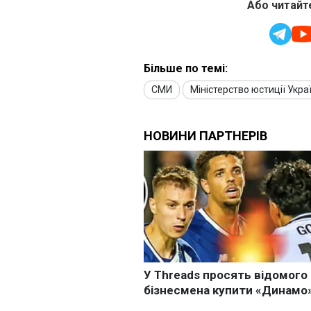
Або читайте
Більше по темі:
СМИ
Міністерство юстиції Укра