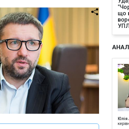
Уда
"Чо
що 
вор
УП
АНАЛ
Юлія
керів